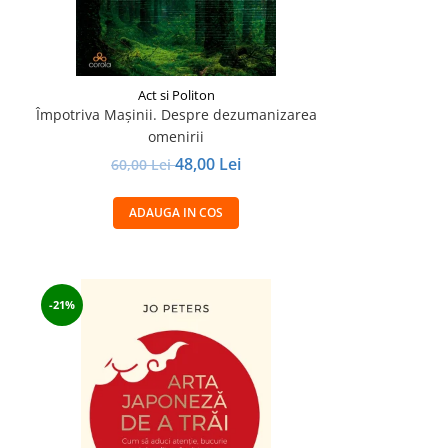
Act si Politon
Împotriva Mașinii. Despre dezumanizarea
omenirii
48,00 Lei
60,00 Lei
ADAUGA IN COS
-21%