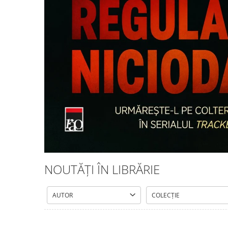
Istorie și Conspirații
Manuale și Dicționare
Medicină și Sănătate
Practic. Casă și Grădina
Psihologie
Religie
Spiritualitate
Știință și Tehnologie
Științe Politice
Științe Sociale si Umaniste
NOUTĂȚI ÎN LIBRĂRIE
AUTOR
COLECȚIE