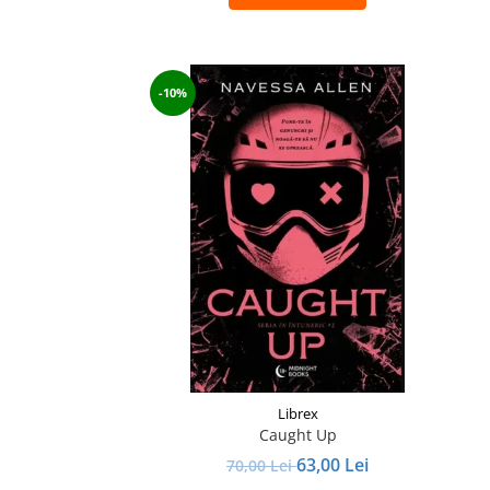
-10%
Librex
Caught Up
63,00 Lei
70,00 Lei