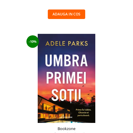
ADAUGA IN COS
-10%
Bookzone