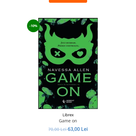
-10%
Librex
Game on
63,00 Lei
70,00 Lei