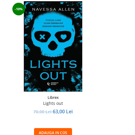
-10%
Librex
Lights out
63,00 Lei
70,00 Lei
ADAUGA IN COS