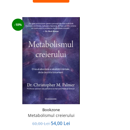
-10%
Bookzone
Metabolismul creierului
54,00 Lei
60,00 Lei