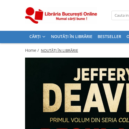
CĂRȚI
Artă și Enciclopedii
CĂRȚI
NOUTĂȚI ÎN LIBRĂRIE
BESTSELLER
O
Beletristică
Business și Economie
Home /
NOUTĂȚI ÎN LIBRĂRIE
Cărți pentru copii
Cărți pentru tineri
Creșterea copilului
Dezvoltare Personală
Diete și Fitness
Familie și Cuplu
Hobby și Divertisment
Istorie și Civilizații