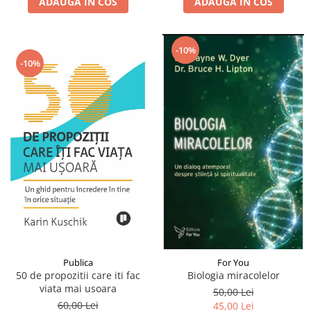
ADAUGA IN COS
ADAUGA IN COS
-10%
-10%
Publica
For You
50 de propozitii care iti fac
Biologia miracolelor
viata mai usoara
50,00 Lei
60,00 Lei
45,00 Lei