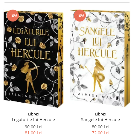
Istorie și Conspirații
Manuale și Dicționare
-10%
-10%
Medicină și Sănătate
Practic. Casă și Grădina
Psihologie
Religie
Spiritualitate
Știință și Tehnologie
Științe Politice
Științe Sociale si Umaniste
Librex
Librex
Legaturile lui Hercule
Sangele lui Hercule
90,00 Lei
80,00 Lei
81,00 Lei
72,00 Lei