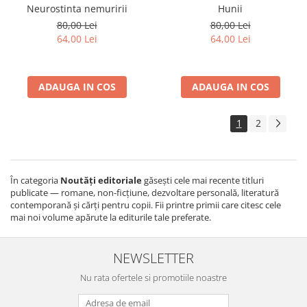
Neurostinta nemuririi
Hunii
80,00 Lei
80,00 Lei
64,00 Lei
64,00 Lei
ADAUGA IN COS
ADAUGA IN COS
1
2
În categoria
Noutăți editoriale
găsești cele mai recente titluri
publicate — romane, non-ficțiune, dezvoltare personală, literatură
contemporană și cărți pentru copii. Fii printre primii care citesc cele
mai noi volume apărute la editurile tale preferate.
NEWSLETTER
Nu rata ofertele si promotiile noastre