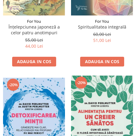
For You
For You
Înțelepciunea japoneză a
Spiritualitatea integrală
celor patru anotimpuri
60,00 Lei
55,00 Lei
51,00 Lei
44,00 Lei
ADAUGA IN COS
ADAUGA IN COS
-20%
-20%