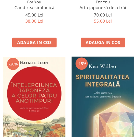
For You
For You
Gândirea simfonică
Arta japoneză de a trăi
45,00 Lei
70,00 Lei
38,00 Lei
55,00 Lei
ADAUGA IN COS
ADAUGA IN COS
-15%
-20%