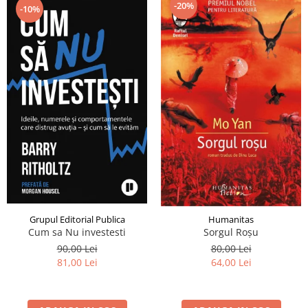
-20%
-10%
Grupul Editorial Publica
Humanitas
Cum sa Nu investesti
Sorgul Roșu
90,00 Lei
80,00 Lei
81,00 Lei
64,00 Lei