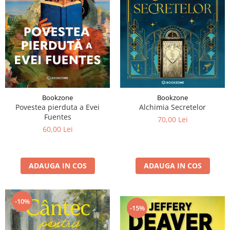
Bookzone
Bookzone
Povestea pierduta a Evei
Alchimia Secretelor
Fuentes
70,00 Lei
60,00 Lei
ADAUGA IN COS
ADAUGA IN COS
-10%
-15%