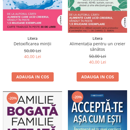
Litera
Litera
Detoxificarea minții
Alimentația pentru un creier
sănătos
50,00 Lei
50,00 Lei
40,00 Lei
40,00 Lei
ADAUGA IN COS
ADAUGA IN COS
-20%
-20%