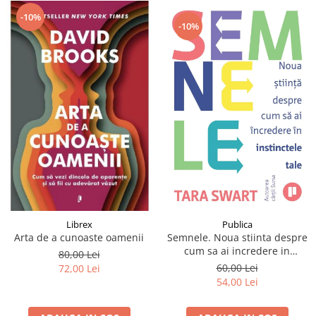
-10%
-10%
Publica
Librex
Semnele. Noua stiinta despre
Arta de a cunoaste oamenii
cum sa ai incredere in
80,00 Lei
instinctele tale
60,00 Lei
72,00 Lei
54,00 Lei