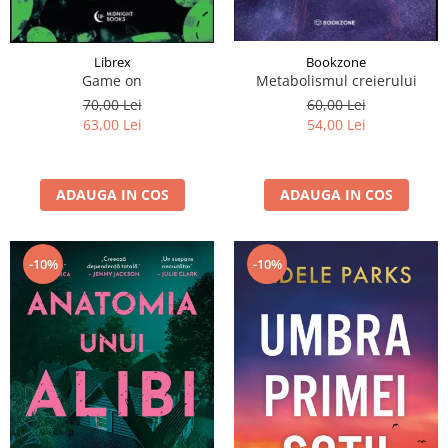
Librex
Bookzone
Game on
Metabolismul creierului
70,00 Lei
60,00 Lei
63,00 Lei
54,00 Lei
ADAUGA IN COS
ADAUGA IN COS
-10%
-10%