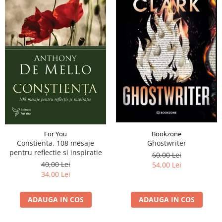
Bookzone
For You
Ghostwriter
Constienta. 108 mesaje
pentru reflectie si inspiratie
60,00 Lei
40,00 Lei
54,00 Lei
34,00 Lei
ADAUGA IN COS
ADAUGA IN COS