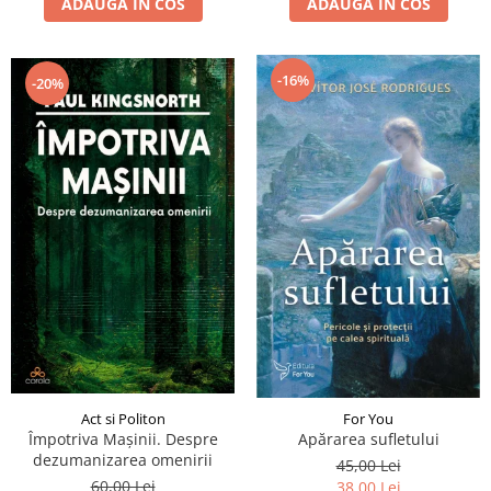
ADAUGA IN COS
ADAUGA IN COS
-16%
-20%
Act si Politon
For You
Împotriva Mașinii. Despre
Apărarea sufletului
dezumanizarea omenirii
45,00 Lei
60,00 Lei
38,00 Lei