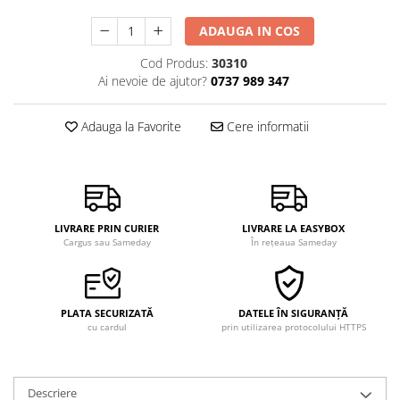
ADAUGA IN COS
Cod Produs:
30310
Ai nevoie de ajutor?
0737 989 347
Adauga la Favorite
Cere informatii
LIVRARE PRIN CURIER
LIVRARE LA EASYBOX
Cargus sau Sameday
În rețeaua Sameday
PLATA SECURIZATĂ
DATELE ÎN SIGURANȚĂ
cu cardul
prin utilizarea protocolului HTTPS
Descriere