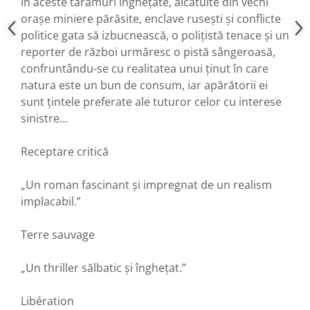
În aceste tărâmuri înghețate, alcătuite din vechi
orașe miniere părăsite, enclave rusești și conflicte
politice gata să izbucnească, o polițistă tenace și un
reporter de război urmăresc o pistă sângeroasă,
confruntându-se cu realitatea unui ținut în care
natura este un bun de consum, iar apărătorii ei
sunt țintele preferate ale tuturor celor cu interese
sinistre…
Receptare critică
„Un roman fascinant și impregnat de un realism
implacabil.”
Terre sauvage
„Un thriller sălbatic și înghețat.”
Libération