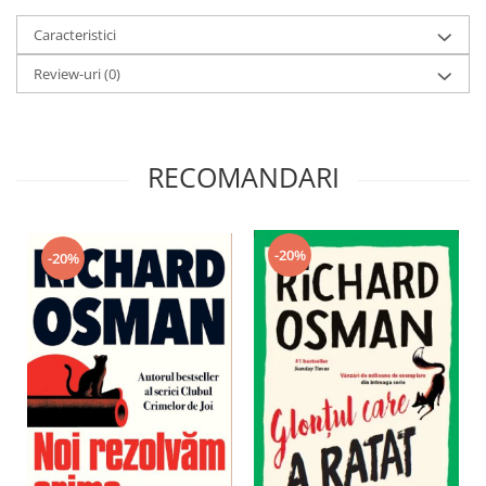
Caracteristici
Review-uri
(0)
RECOMANDARI
-20%
-20%