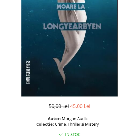
Istorie și Conspirații
Manuale și Dicționare
Medicină și Sănătate
Practic. Casă și Grădina
Psihologie
Religie
Spiritualitate
Știință și Tehnologie
Științe Politice
Științe Sociale si Umaniste
50,00 Lei
45,00 Lei
Autor:
Morgan Audic
Colecție:
Crime, Thriller si Mistery
IN STOC