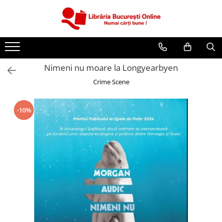
CĂRȚI
Artă și Enciclopedii
Nimeni nu moare la Longyearbyen
Beletristică
Crime Scene
Business și Economie
Cărți pentru copii
-10%
Cărți pentru tineri
Creșterea copilului
Dezvoltare Personală
Diete și Fitness
Familie și Cuplu
Hobby și Divertisment
Istorie și Civilizații