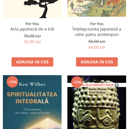
For You
For You
Înțelepciunea japoneză a
Arta japoneză de a trăi
celor patru anotimpuri
70,00 Lei
55,00 Lei
55,00 Lei
44,00 Lei
ADAUGA IN COS
ADAUGA IN COS
-15%
-10%