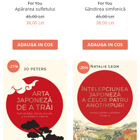
For You
For You
Apărarea sufletului
Gândirea simfonică
45,00 Lei
45,00 Lei
38,00 Lei
38,00 Lei
ADAUGA IN COS
ADAUGA IN COS
-21%
-20%