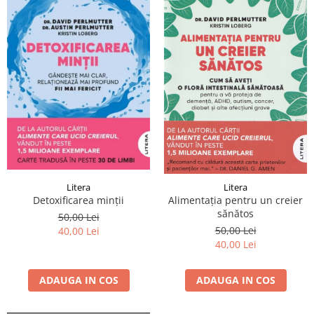
Litera
Litera
Detoxificarea minții
Alimentația pentru un creier
sănătos
50,00 Lei
50,00 Lei
40,00 Lei
40,00 Lei
ADAUGA IN COS
ADAUGA IN COS