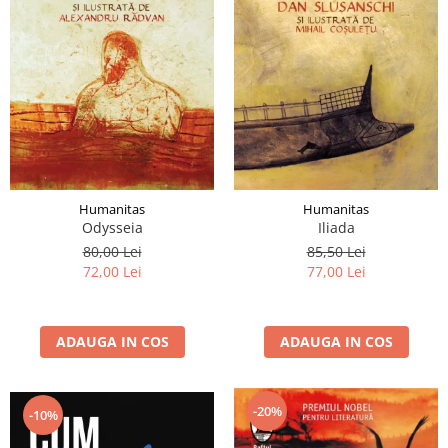
Humanitas
Humanitas
Odysseia
Iliada
80,00 Lei
85,50 Lei
72,00 Lei
77,00 Lei
ADAUGA IN COS
ADAUGA IN COS
-20%
-10%