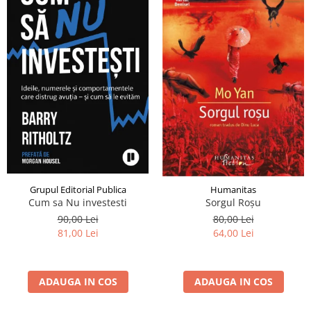
Grupul Editorial Publica
Humanitas
Cum sa Nu investesti
Sorgul Roșu
90,00 Lei
80,00 Lei
81,00 Lei
64,00 Lei
ADAUGA IN COS
ADAUGA IN COS