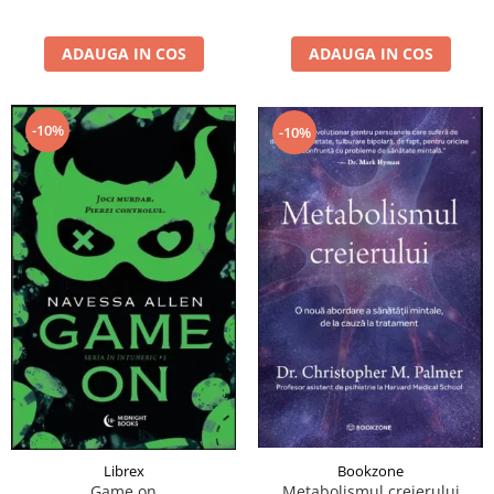
ADAUGA IN COS
ADAUGA IN COS
-10%
-10%
Librex
Bookzone
Game on
Metabolismul creierului