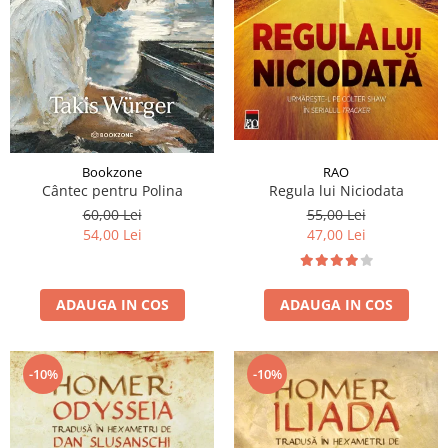
RAO
Bookzone
Regula lui Niciodata
Cântec pentru Polina
55,00 Lei
60,00 Lei
47,00 Lei
54,00 Lei
ADAUGA IN COS
ADAUGA IN COS
-10%
-10%