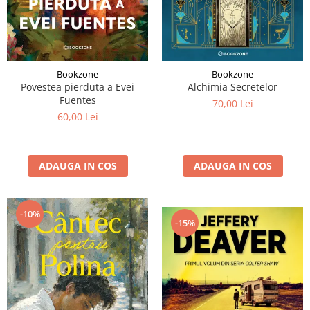
Bookzone
Bookzone
Povestea pierduta a Evei
Alchimia Secretelor
Fuentes
70,00 Lei
60,00 Lei
ADAUGA IN COS
ADAUGA IN COS
-10%
-15%