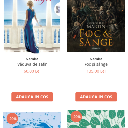
Nemira
Nemira
Foc și sânge
Văduva de safir
135,00 Lei
60,00 Lei
ADAUGA IN COS
ADAUGA IN COS
-20%
-20%