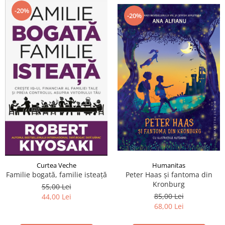
-20%
-20%
Curtea Veche
Humanitas
Familie bogată, familie isteață
Peter Haas și fantoma din
Kronburg
55,00 Lei
85,00 Lei
44,00 Lei
68,00 Lei