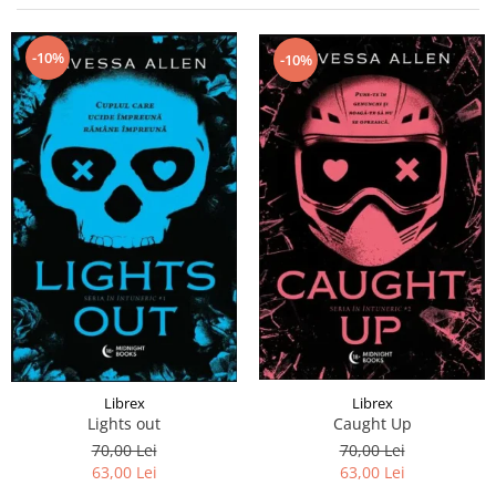
Istorie și Conspirații
Manuale și Dicționare
-10%
-10%
Medicină și Sănătate
Practic. Casă și Grădina
Psihologie
Religie
Spiritualitate
Știință și Tehnologie
Științe Politice
Științe Sociale si Umaniste
Librex
Librex
Lights out
Caught Up
70,00 Lei
70,00 Lei
63,00 Lei
63,00 Lei