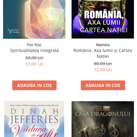
Nemira
For You
România. Axa lumii și Cartea
Spiritualitatea integrală
Nației
60,00 Lei
80,00 Lei
51,00 Lei
72,00 Lei
ADAUGA IN COS
ADAUGA IN COS