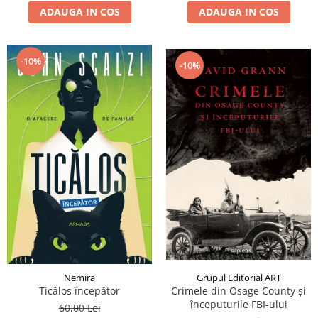
ADAUGA IN COS
ADAUGA IN COS
-10%
-10%
Nemira
Grupul Editorial ART
Ticălos începător
Crimele din Osage County și
începuturile FBI-ului
60,00 Lei