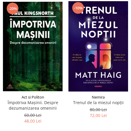
-10%
-20%
Act si Politon
Nemira
Împotriva Mașinii. Despre
Trenul de la miezul nopții
dezumanizarea omenirii
80,00 Lei
60,00 Lei
72,00 Lei
48,00 Lei