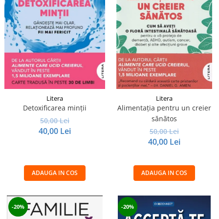
Litera
Litera
Detoxificarea minții
Alimentația pentru un creier
sănătos
50,00 Lei
40,00 Lei
50,00 Lei
40,00 Lei
ADAUGA IN COS
ADAUGA IN COS
-20%
-20%