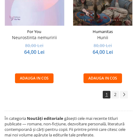
For You
Humanitas
Neurostinta nemuririi
Hunii
80,00 Lei
80,00 Lei
64,00 Lei
64,00 Lei
ADAUGA IN COS
ADAUGA IN COS
1
2
În categoria
Noutăți editoriale
găsești cele mai recente titluri
publicate — romane, non-ficțiune, dezvoltare personală, literatură
contemporană și cărți pentru copii. Fii printre primii care citesc cele
mai noi volume apărute la editurile tale preferate.