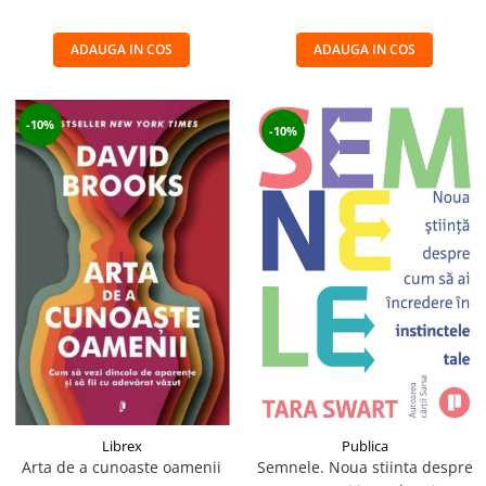
ADAUGA IN COS
ADAUGA IN COS
-10%
-10%
Librex
Publica
Arta de a cunoaste oamenii
Semnele. Noua stiinta despre