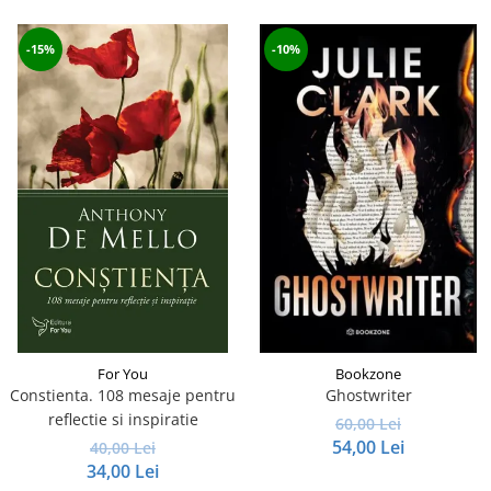
-15%
-10%
For You
Bookzone
Constienta. 108 mesaje pentru
Ghostwriter
reflectie si inspiratie
60,00 Lei
54,00 Lei
40,00 Lei
34,00 Lei