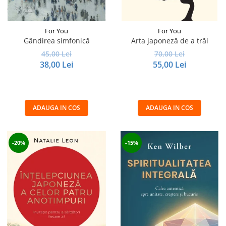
For You
For You
Gândirea simfonică
Arta japoneză de a trăi
45,00 Lei
70,00 Lei
38,00 Lei
55,00 Lei
ADAUGA IN COS
ADAUGA IN COS
-20%
-15%