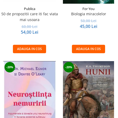
Publica
For You
50 de propozitii care iti fac viata
Biologia miracolelor
mai usoara
50,00 Lei
45,00 Lei
60,00 Lei
54,00 Lei
ADAUGA IN COS
ADAUGA IN COS
-20%
-20%