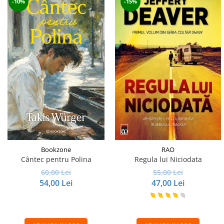
-10%
-15%
Bookzone
RAO
Cântec pentru Polina
Regula lui Niciodata
60,00 Lei
55,00 Lei
54,00 Lei
47,00 Lei