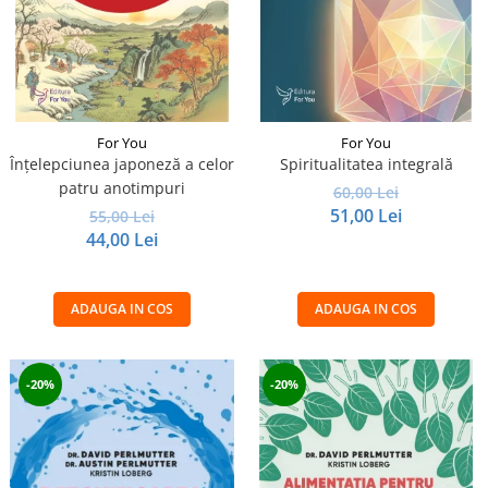
For You
For You
Înțelepciunea japoneză a celor
Spiritualitatea integrală
patru anotimpuri
60,00 Lei
51,00 Lei
55,00 Lei
44,00 Lei
ADAUGA IN COS
ADAUGA IN COS
-20%
-20%