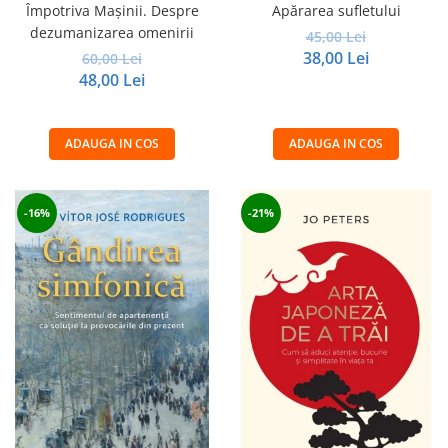
Împotriva Mașinii. Despre
Apărarea sufletului
dezumanizarea omenirii
45,00 Lei
38,00 Lei
60,00 Lei
48,00 Lei
ADAUGA IN COS
ADAUGA IN COS
-16%
-21%