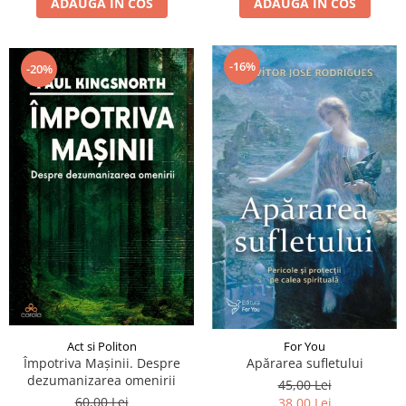
ADAUGA IN COS
ADAUGA IN COS
-16%
-20%
Act si Politon
For You
Împotriva Mașinii. Despre
Apărarea sufletului
dezumanizarea omenirii
45,00 Lei
60,00 Lei
38,00 Lei