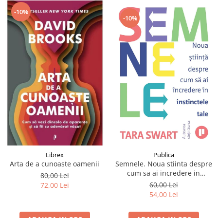
-10%
-10%
Publica
Librex
Semnele. Noua stiinta despre
Arta de a cunoaste oamenii
cum sa ai incredere in
80,00 Lei
instinctele tale
60,00 Lei
72,00 Lei
54,00 Lei