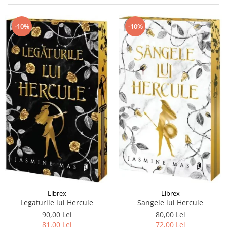
Istorie și Conspirații
Manuale și Dicționare
-10%
-10%
Medicină și Sănătate
Practic. Casă și Grădina
Psihologie
Religie
Spiritualitate
Știință și Tehnologie
Științe Politice
Științe Sociale si Umaniste
Librex
Librex
Legaturile lui Hercule
Sangele lui Hercule
90,00 Lei
80,00 Lei
81,00 Lei
72,00 Lei