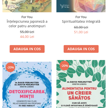
For You
For You
Înțelepciunea japoneză a
Spiritualitatea integrală
celor patru anotimpuri
60,00 Lei
55,00 Lei
51,00 Lei
44,00 Lei
ADAUGA IN COS
ADAUGA IN COS
-20%
-20%