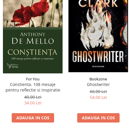
Bookzone
For You
Ghostwriter
Constienta. 108 mesaje
pentru reflectie si inspiratie
60,00 Lei
40,00 Lei
54,00 Lei
34,00 Lei
ADAUGA IN COS
ADAUGA IN COS