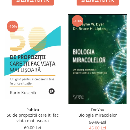
ADAUGA IN COS
ADAUGA IN COS
-10%
-10%
Publica
For You
50 de propozitii care iti fac
Biologia miracolelor
viata mai usoara
50,00 Lei
60,00 Lei
45,00 Lei