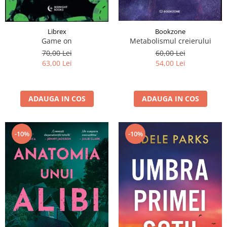
Librex
Bookzone
Game on
Metabolismul creierului
70,00 Lei
60,00 Lei
63,00 Lei
54,00 Lei
ADAUGA IN COS
ADAUGA IN COS
-10%
-10%