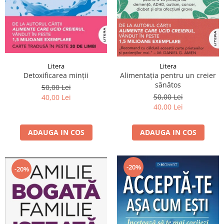
Litera
Litera
Detoxificarea minții
Alimentația pentru un creier
sănătos
50,00 Lei
50,00 Lei
40,00 Lei
40,00 Lei
ADAUGA IN COS
ADAUGA IN COS
-20%
-20%