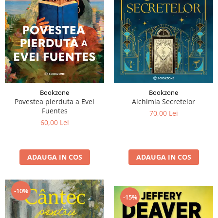
Bookzone
Bookzone
Povestea pierduta a Evei
Alchimia Secretelor
Fuentes
70,00 Lei
60,00 Lei
ADAUGA IN COS
ADAUGA IN COS
-10%
-15%