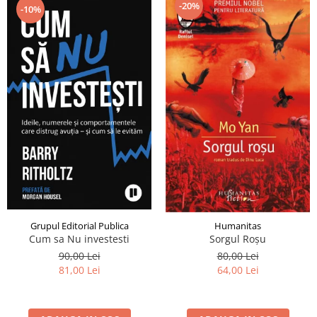
-20%
-10%
Grupul Editorial Publica
Humanitas
Cum sa Nu investesti
Sorgul Roșu
90,00 Lei
80,00 Lei
81,00 Lei
64,00 Lei