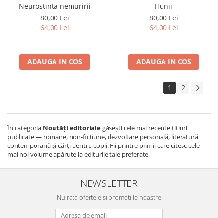
Neurostinta nemuririi
Hunii
80,00 Lei
80,00 Lei
64,00 Lei
64,00 Lei
ADAUGA IN COS
ADAUGA IN COS
1
2
În categoria
Noutăți editoriale
găsești cele mai recente titluri
publicate — romane, non-ficțiune, dezvoltare personală, literatură
contemporană și cărți pentru copii. Fii printre primii care citesc cele
mai noi volume apărute la editurile tale preferate.
NEWSLETTER
Nu rata ofertele si promotiile noastre