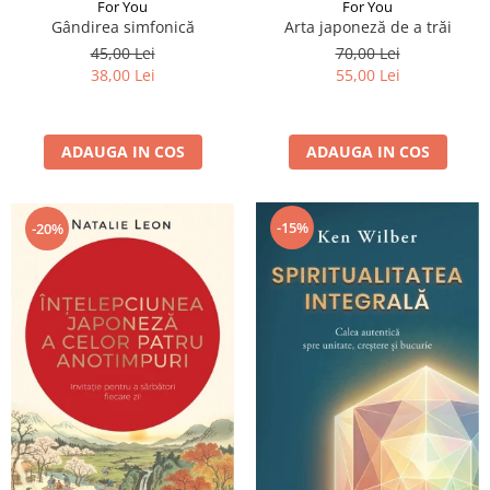
For You
For You
Gândirea simfonică
Arta japoneză de a trăi
45,00 Lei
70,00 Lei
38,00 Lei
55,00 Lei
ADAUGA IN COS
ADAUGA IN COS
-15%
-20%