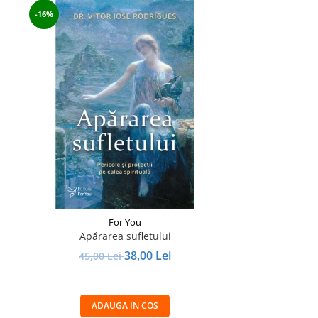
-16%
For You
Apărarea sufletului
38,00 Lei
45,00 Lei
ADAUGA IN COS