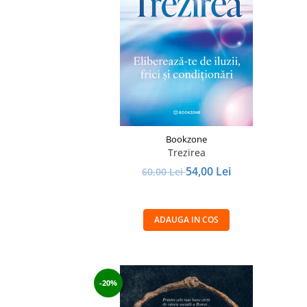
Istorie și Conspirații
Manuale și Dicționare
Medicină și Sănătate
Practic. Casă și Grădina
Psihologie
Religie
Spiritualitate
Bookzone
Știință și Tehnologie
Trezirea
54,00 Lei
Științe Politice
60,00 Lei
Științe Sociale si Umaniste
ADAUGA IN COS
-20%