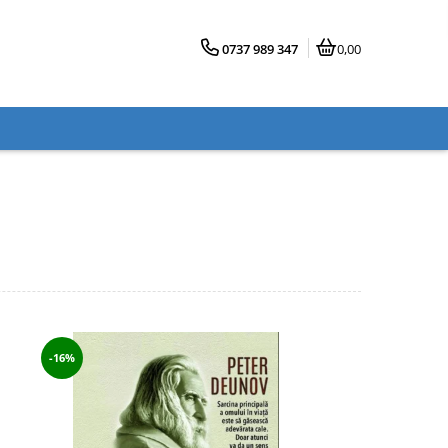
0737 989 347
0,00
-16%