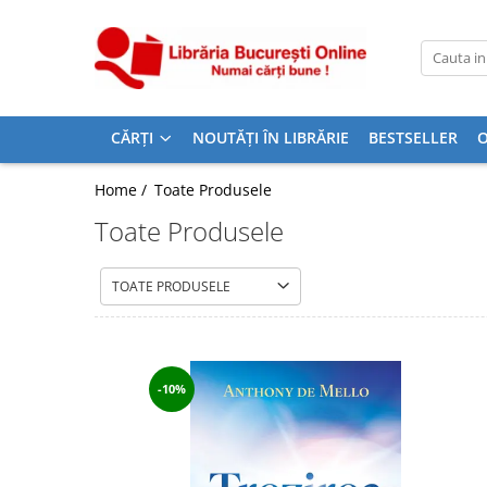
CĂRȚI
Artă și Enciclopedii
CĂRȚI
NOUTĂȚI ÎN LIBRĂRIE
BESTSELLER
O
Beletristică
Business și Economie
Home /
Toate Produsele
Cărți pentru copii
Toate Produsele
Cărți pentru tineri
Creșterea copilului
TOATE PRODUSELE
Dezvoltare Personală
Diete și Fitness
Familie și Cuplu
-10%
Hobby și Divertisment
Istorie și Civilizații