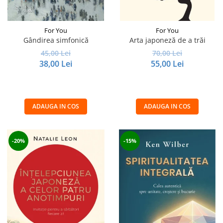
For You
For You
Gândirea simfonică
Arta japoneză de a trăi
45,00 Lei
70,00 Lei
38,00 Lei
55,00 Lei
ADAUGA IN COS
ADAUGA IN COS
-20%
-15%