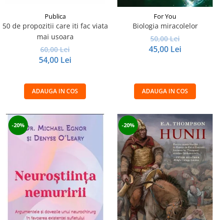
Publica
For You
50 de propozitii care iti fac viata
Biologia miracolelor
mai usoara
50,00 Lei
45,00 Lei
60,00 Lei
54,00 Lei
ADAUGA IN COS
ADAUGA IN COS
-20%
-20%