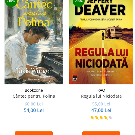
-10%
-15%
Bookzone
RAO
Cântec pentru Polina
Regula lui Niciodata
60,00 Lei
55,00 Lei
54,00 Lei
47,00 Lei