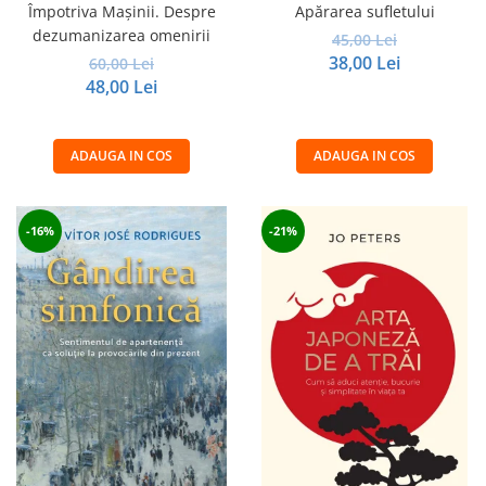
Împotriva Mașinii. Despre
Apărarea sufletului
dezumanizarea omenirii
45,00 Lei
38,00 Lei
60,00 Lei
48,00 Lei
ADAUGA IN COS
ADAUGA IN COS
-16%
-21%