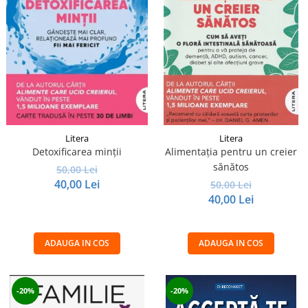
Litera
Litera
Detoxificarea minții
Alimentația pentru un creier
sănătos
50,00 Lei
40,00 Lei
50,00 Lei
40,00 Lei
ADAUGA IN COS
ADAUGA IN COS
-20%
-20%