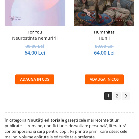
For You
Humanitas
Neurostinta nemuririi
Hunii
80,00 Lei
80,00 Lei
64,00 Lei
64,00 Lei
ADAUGA IN COS
ADAUGA IN COS
1
2
În categoria
Noutăți editoriale
găsești cele mai recente titluri
publicate — romane, non-ficțiune, dezvoltare personală, literatură
contemporană și cărți pentru copii. Fii printre primii care citesc cele
mai noi volume apărute la editurile tale preferate.