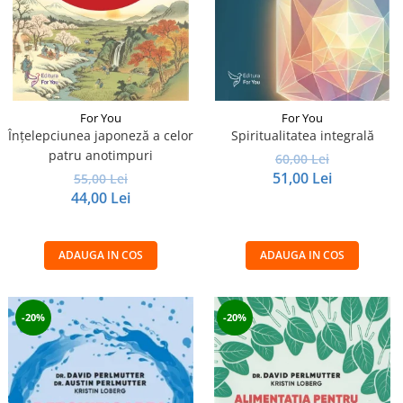
For You
For You
Înțelepciunea japoneză a celor
Spiritualitatea integrală
patru anotimpuri
60,00 Lei
51,00 Lei
55,00 Lei
44,00 Lei
ADAUGA IN COS
ADAUGA IN COS
-20%
-20%