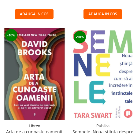
ADAUGA IN COS
ADAUGA IN COS
-10%
-10%
Librex
Publica
Arta de a cunoaste oamenii
Semnele. Noua stiinta despre