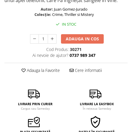
unui apel telefonic care i-a înghețat sângele în vine.
Autor:
Juan Gomez-Jurado
Colecție:
Crime, Thriller si Mistery
IN STOC
ADAUGA IN COS
Cod Produs:
30271
Ai nevoie de ajutor?
0737 989 347
Adauga la Favorite
Cere informatii
LIVRARE PRIN CURIER
LIVRARE LA EASYBOX
Cargus sau Sameday
În rețeaua Sameday
PLATA SECURIZATĂ
DATELE ÎN SIGURANȚĂ