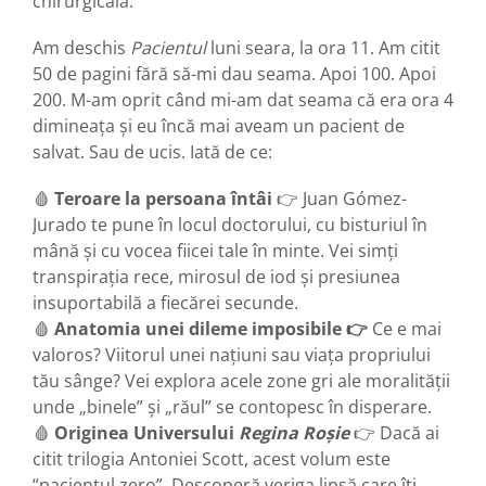
chirurgicală.
Am deschis
Pacientul
luni seara, la ora 11. Am citit
50 de pagini fără să-mi dau seama. Apoi 100. Apoi
200. M-am oprit când mi-am dat seama că era ora 4
dimineața și eu încă mai aveam un pacient de
salvat. Sau de ucis. Iată de ce:
🩸
Teroare la persoana întâi
👉 Juan Gómez-
Jurado te pune în locul doctorului, cu bisturiul în
mână și cu vocea fiicei tale în minte. Vei simți
transpirația rece, mirosul de iod și presiunea
insuportabilă a fiecărei secunde.
🩸
Anatomia unei dileme imposibile 👉
Ce e mai
valoros? Viitorul unei națiuni sau viața propriului
tău sânge? Vei explora acele zone gri ale moralității
unde „binele” și „răul” se contopesc în disperare.
🩸
Originea Universului
Regina Roșie
👉 Dacă ai
citit trilogia Antoniei Scott, acest volum este
“pacientul zero”. Descoperă veriga lipsă care îți