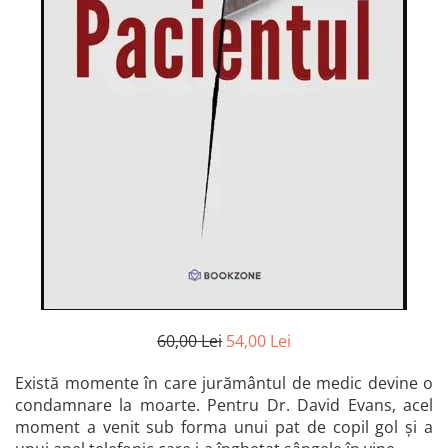
Istorie și Conspirații
Manuale și Dicționare
Medicină și Sănătate
Practic. Casă și Grădina
Psihologie
Religie
Spiritualitate
Știință și Tehnologie
Științe Politice
Științe Sociale si Umaniste
60,00 Lei
54,00 Lei
Există momente în care jurământul de medic devine o
condamnare la moarte. Pentru Dr. David Evans, acel
moment a venit sub forma unui pat de copil gol și a