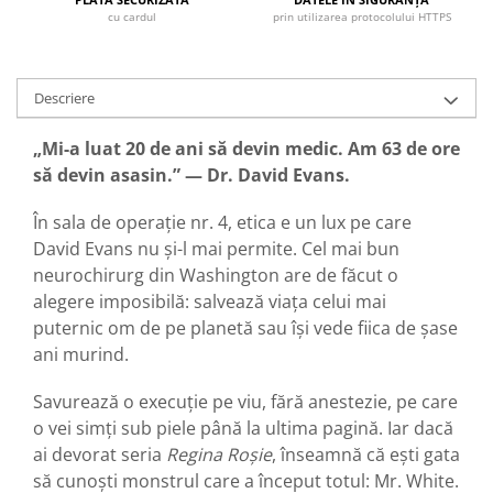
cu cardul
prin utilizarea protocolului HTTPS
Descriere
„Mi-a luat 20 de ani să devin medic. Am 63 de ore
să devin asasin.” — Dr. David Evans.
În sala de operație nr. 4, etica e un lux pe care
David Evans nu și-l mai permite. Cel mai bun
neurochirurg din Washington are de făcut o
alegere imposibilă: salvează viața celui mai
puternic om de pe planetă sau își vede fiica de șase
ani murind.
Savurează o execuție pe viu, fără anestezie, pe care
o vei simți sub piele până la ultima pagină. Iar dacă
ai devorat seria
Regina Roșie
, înseamnă că ești gata
să cunoști monstrul care a început totul: Mr. White.