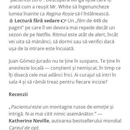
arată cum a reușit Mr. White să îngenuncheze
lumea înainte ca
Regina Roșie
să-l întâlnească.
🩸
Lectură fără sedare 👉
Un „film de 448 de
pagini” pe care îl vei devora mai repede decât un
sezon de pe Netflix. Ritmul este atât de alert, încât
vei uita să mănânci, să dormi sau să verifici dacă
ușa de la intrare este încuiată.
Juan Gómez-Jurado nu te ține în suspans. Te ține în
anestezie locală — conștient și nemișcat, în timp ce
îți disecă cele mai adânci frici. Ai curajul să intri în
sala 4 și să rămâi treaz pentru fiecare incizie?
Recenzii
„
Pacientul
este un montagne russe de emoție și
intrigă. N-ai mai citit nimic asemănător.” —
Katherine Neville
, autoarea bestsellerului mondial
Careul de opt
.