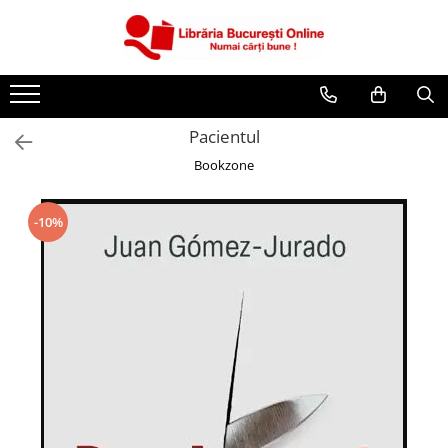
CĂRȚI
Artă și Enciclopedii
Pacientul
Beletristică
Bookzone
Business și Economie
Cărți pentru copii
-10%
Cărți pentru tineri
Creșterea copilului
Dezvoltare Personală
Diete și Fitness
Familie și Cuplu
Hobby și Divertisment
Istorie și Civilizații