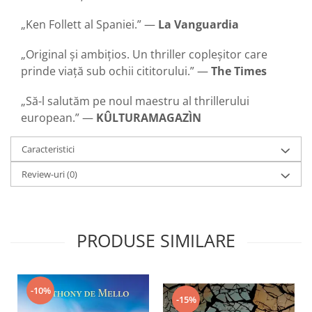
„Ken Follett al Spaniei.” —
La Vanguardia
„Original și ambițios. Un thriller copleșitor care
prinde viață sub ochii cititorului.” —
The Times
„Să-l salutăm pe noul maestru al thrillerului
european.” —
KÛLTURAMAGAZÌN
Caracteristici
Review-uri
(0)
PRODUSE SIMILARE
-10%
-15%