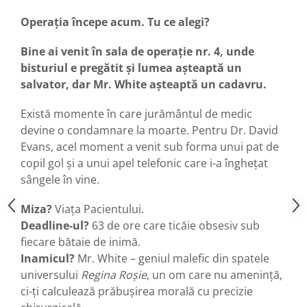
Operația începe acum. Tu ce alegi?
Bine ai venit în sala de operație nr. 4, unde
bisturiul e pregătit și lumea așteaptă un
salvator, dar Mr. White așteaptă un cadavru.
Există momente în care jurământul de medic
devine o condamnare la moarte. Pentru Dr. David
Evans, acel moment a venit sub forma unui pat de
copil gol și a unui apel telefonic care i-a înghețat
sângele în vine.
Miza?
Viața Pacientului.
Deadline-ul?
63 de ore care ticăie obsesiv sub
fiecare bătaie de inimă.
Inamicul?
Mr. White – geniul malefic din spatele
universului
Regina Roșie
, un om care nu amenință,
ci-ți calculează prăbușirea morală cu precizie