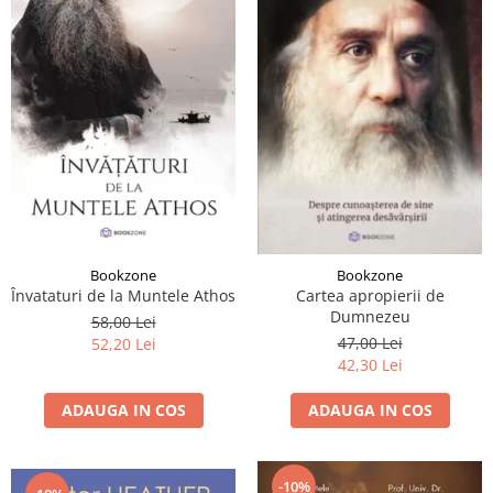
Bookzone
Bookzone
Învataturi de la Muntele Athos
Cartea apropierii de
Dumnezeu
58,00 Lei
47,00 Lei
52,20 Lei
42,30 Lei
ADAUGA IN COS
ADAUGA IN COS
-10%