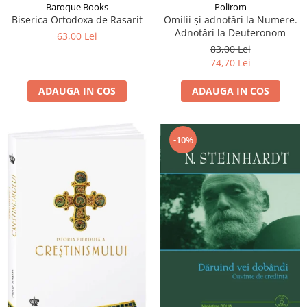
Baroque Books
Polirom
Biserica Ortodoxa de Rasarit
Omilii și adnotări la Numere.
Adnotări la Deuteronom
63,00 Lei
83,00 Lei
74,70 Lei
ADAUGA IN COS
ADAUGA IN COS
-10%