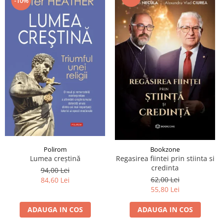
-10%
Polirom
Bookzone
Lumea creştină
Regasirea fiintei prin stiinta si
credinta
94,00 Lei
62,00 Lei
84,60 Lei
55,80 Lei
ADAUGA IN COS
ADAUGA IN COS