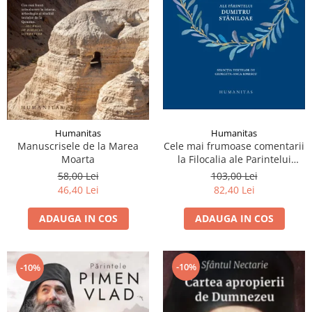
Humanitas
Humanitas
Manuscrisele de la Marea
Cele mai frumoase comentarii
Moarta
la Filocalia ale Parintelui
Dumitru Staniloae
58,00 Lei
103,00 Lei
46,40 Lei
82,40 Lei
ADAUGA IN COS
ADAUGA IN COS
-10%
-10%