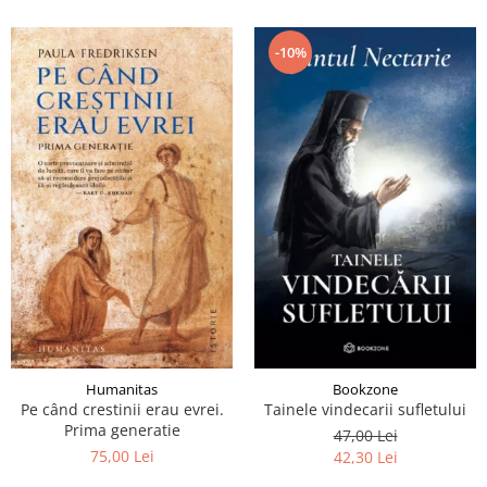
-10%
Humanitas
Bookzone
Pe când crestinii erau evrei.
Tainele vindecarii sufletului
Prima generatie
47,00 Lei
75,00 Lei
42,30 Lei