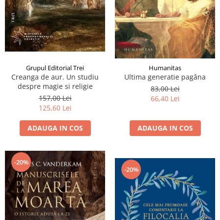
Grupul Editorial Trei
Humanitas
Creanga de aur. Un studiu
Ultima generatie pagâna
despre magie si religie
83,00 Lei
157,00 Lei
66,40 Lei
125,60 Lei
ADAUGA IN COS
ADAUGA IN COS
-20%
-20%