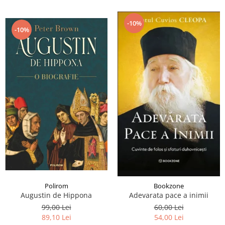
-10%
-10%
Polirom
Bookzone
Augustin de Hippona
Adevarata pace a inimii
99,00 Lei
60,00 Lei
89,10 Lei
54,00 Lei