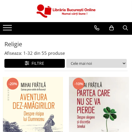
CĂRȚI
Artă și Enciclopedii
Beletristică
Religie
Business și Economie
Afiseaza:
1-
32
din
55
produse
Cărți pentru copii
FILTRE
Cărți pentru tineri
Creșterea copilului
-20%
-10%
Dezvoltare Personală
Diete și Fitness
Familie și Cuplu
Hobby și Divertisment
Istorie și Civilizații