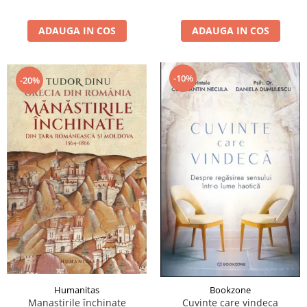
ADAUGA IN COS
ADAUGA IN COS
-10%
-20%
Humanitas
Bookzone
Manastirile închinate
Cuvinte care vindeca