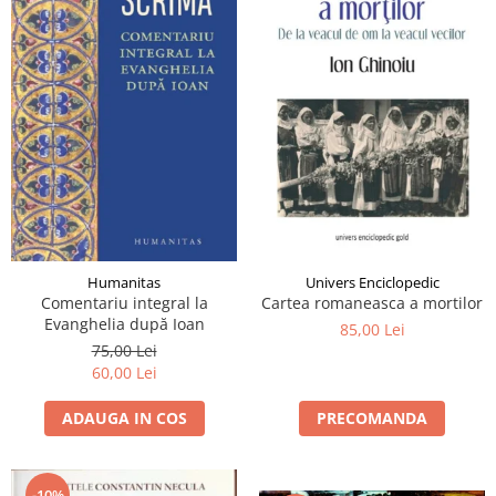
Univers Enciclopedic
Humanitas
Cartea romaneasca a mortilor
Comentariu integral la
Evanghelia după Ioan
85,00 Lei
75,00 Lei
60,00 Lei
PRECOMANDA
ADAUGA IN COS
-10%