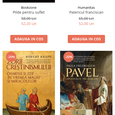
Humanitas
Bookzone
Patericul franciscan
Pilde pentru suflet
65,00 Lei
58,00 Lei
52,00 Lei
52,20 Lei
ADAUGA IN COS
ADAUGA IN COS
-20%
-20%