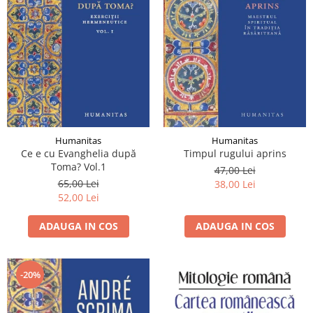
Humanitas
Humanitas
Ce e cu Evanghelia după
Timpul rugului aprins
Toma? Vol.1
47,00 Lei
65,00 Lei
38,00 Lei
52,00 Lei
ADAUGA IN COS
ADAUGA IN COS
-20%