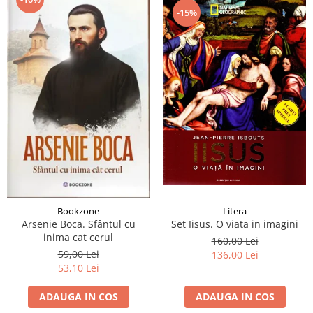
-15%
Bookzone
Litera
Arsenie Boca. Sfântul cu
Set Iisus. O viata in imagini
inima cat cerul
160,00 Lei
59,00 Lei
136,00 Lei
53,10 Lei
ADAUGA IN COS
ADAUGA IN COS