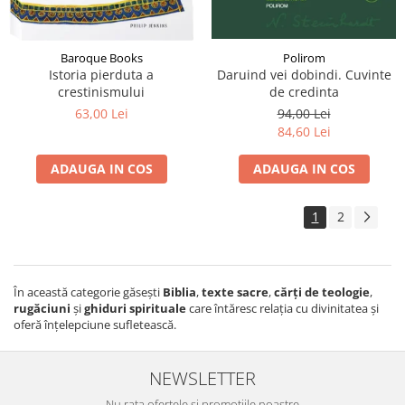
Baroque Books
Polirom
Istoria pierduta a
Daruind vei dobindi. Cuvinte
crestinismului
de credinta
63,00 Lei
94,00 Lei
84,60 Lei
ADAUGA IN COS
ADAUGA IN COS
1
2
În această categorie găsești
Biblia
,
texte sacre
,
cărți de teologie
,
rugăciuni
și
ghiduri spirituale
care întăresc relația cu divinitatea și
oferă înțelepciune sufletească.
NEWSLETTER
Nu rata ofertele si promotiile noastre