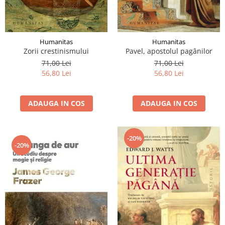
Humanitas
Humanitas
Zorii crestinismului
Pavel, apostolul pagânilor
71,00 Lei
71,00 Lei
56,80 Lei
56,80 Lei
ADAUGA IN COS
ADAUGA IN COS
-20%
-20%