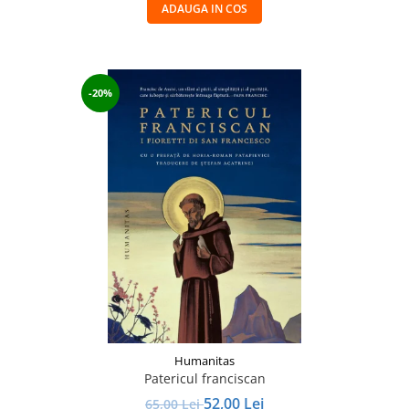
ADAUGA IN COS
-20%
Humanitas
Patericul franciscan
52,00 Lei
65,00 Lei