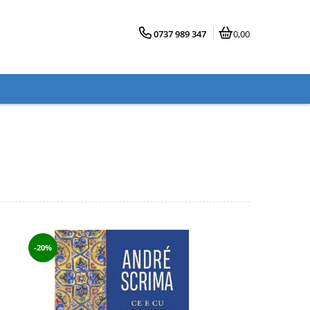
0737 989 347
0,00
-20%