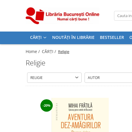
CĂRȚI
Artă și Enciclopedii
CĂRȚI
NOUTĂȚI ÎN LIBRĂRIE
BESTSELLER
O
Beletristică
Business și Economie
Home /
CĂRȚI /
Religie
Cărți pentru copii
Religie
Cărți pentru tineri
Creșterea copilului
RELIGIE
AUTOR
Dezvoltare Personală
Diete și Fitness
Familie și Cuplu
-20%
Hobby și Divertisment
Istorie și Civilizații