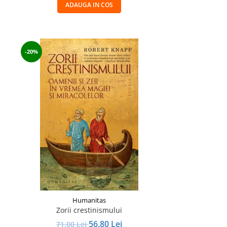
ADAUGA IN COS
-20%
Humanitas
Zorii crestinismului
56,80 Lei
71,00 Lei