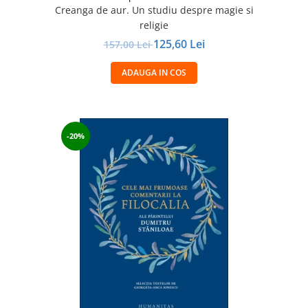
Creanga de aur. Un studiu despre magie si
religie
125,60 Lei
157,00 Lei
ADAUGA IN COS
-20%