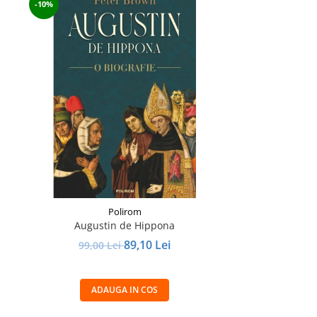
-10%
Polirom
Augustin de Hippona
89,10 Lei
99,00 Lei
ADAUGA IN COS