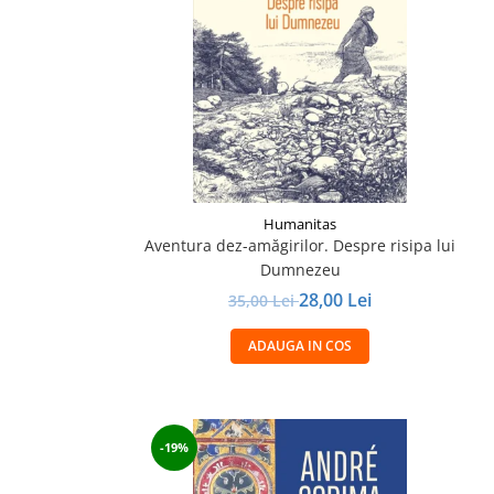
Istorie și Conspirații
Manuale și Dicționare
Medicină și Sănătate
Practic. Casă și Grădina
Psihologie
Religie
Spiritualitate
Humanitas
Știință și Tehnologie
Aventura dez-amăgirilor. Despre risipa lui
Dumnezeu
Științe Politice
28,00 Lei
35,00 Lei
Științe Sociale si Umaniste
ADAUGA IN COS
-19%