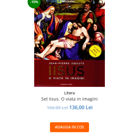
-15%
Litera
Set Iisus. O viata in imagini
136,00 Lei
160,00 Lei
ADAUGA IN COS