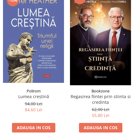
-10%
Polirom
Bookzone
Lumea creştină
Regasirea fiintei prin stiinta si
credinta
94,00 Lei
62,00 Lei
84,60 Lei
55,80 Lei
ADAUGA IN COS
ADAUGA IN COS