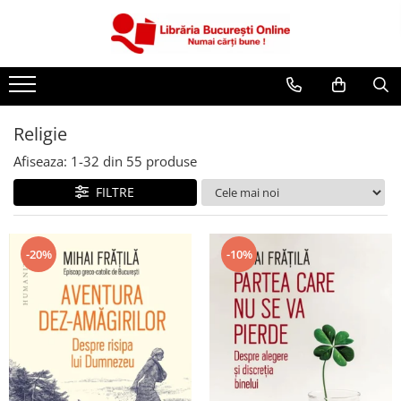
CĂRȚI
Artă și Enciclopedii
Beletristică
Religie
Business și Economie
Afiseaza:
1-
32
din
55
produse
Cărți pentru copii
FILTRE
Cărți pentru tineri
Creșterea copilului
-20%
-10%
Dezvoltare Personală
Diete și Fitness
Familie și Cuplu
Hobby și Divertisment
Istorie și Civilizații