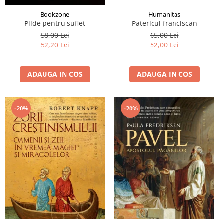
Humanitas
Bookzone
Patericul franciscan
Pilde pentru suflet
65,00 Lei
58,00 Lei
52,00 Lei
52,20 Lei
ADAUGA IN COS
ADAUGA IN COS
-20%
-20%