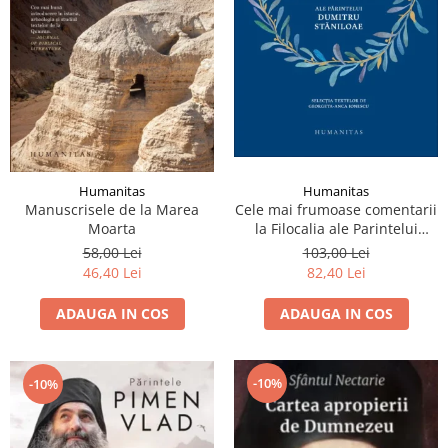
Humanitas
Humanitas
Manuscrisele de la Marea
Cele mai frumoase comentarii
Moarta
la Filocalia ale Parintelui
Dumitru Staniloae
58,00 Lei
103,00 Lei
46,40 Lei
82,40 Lei
ADAUGA IN COS
ADAUGA IN COS
-10%
-10%