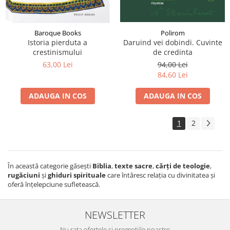
Baroque Books
Polirom
Istoria pierduta a
Daruind vei dobindi. Cuvinte
crestinismului
de credinta
63,00 Lei
94,00 Lei
84,60 Lei
ADAUGA IN COS
ADAUGA IN COS
1
2
În această categorie găsești
Biblia
,
texte sacre
,
cărți de teologie
,
rugăciuni
și
ghiduri spirituale
care întăresc relația cu divinitatea și
oferă înțelepciune sufletească.
NEWSLETTER
Nu rata ofertele si promotiile noastre