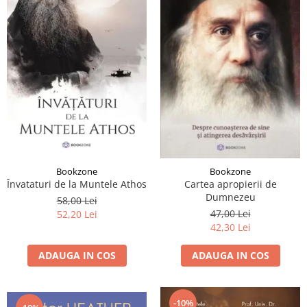
Bookzone
Bookzone
Învataturi de la Muntele Athos
Cartea apropierii de
Dumnezeu
58,00 Lei
47,00 Lei
52,20 Lei
42,30 Lei
ADAUGA IN COS
ADAUGA IN COS
-10%