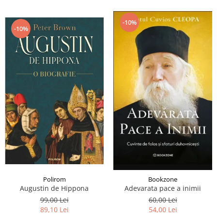
-10%
-10%
Polirom
Bookzone
Augustin de Hippona
Adevarata pace a inimii
99,00 Lei
60,00 Lei
89,10 Lei
54,00 Lei