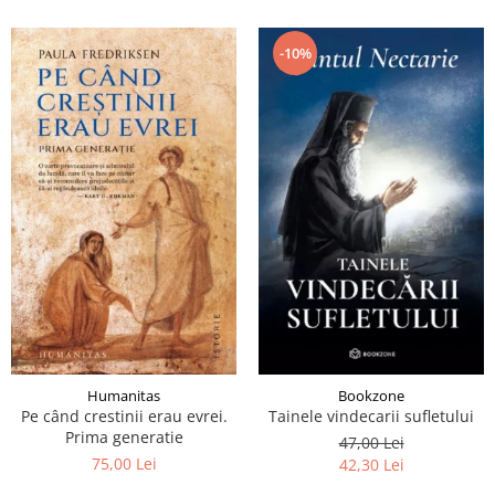
-10%
Humanitas
Bookzone
Pe când crestinii erau evrei.
Tainele vindecarii sufletului
Prima generatie
47,00 Lei
75,00 Lei
42,30 Lei