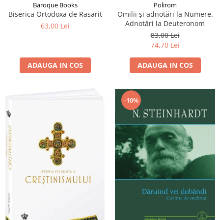
Baroque Books
Polirom
Biserica Ortodoxa de Rasarit
Omilii și adnotări la Numere.
Adnotări la Deuteronom
63,00 Lei
83,00 Lei
74,70 Lei
ADAUGA IN COS
ADAUGA IN COS
-10%