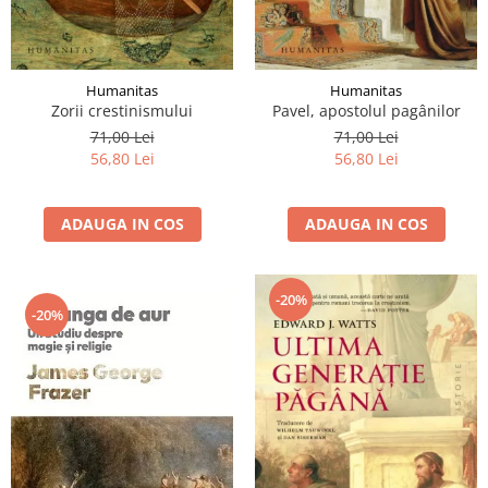
Humanitas
Humanitas
Zorii crestinismului
Pavel, apostolul pagânilor
71,00 Lei
71,00 Lei
56,80 Lei
56,80 Lei
ADAUGA IN COS
ADAUGA IN COS
-20%
-20%