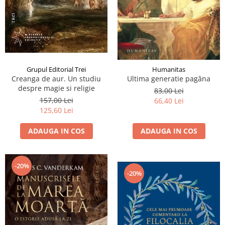
Grupul Editorial Trei
Humanitas
Creanga de aur. Un studiu
Ultima generatie pagâna
despre magie si religie
83,00 Lei
157,00 Lei
66,40 Lei
125,60 Lei
ADAUGA IN COS
ADAUGA IN COS
-20%
-20%