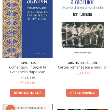
Univers Enciclopedic
Humanitas
Cartea romaneasca a mortilor
Comentariu integral la
Evanghelia după Ioan
85,00 Lei
75,00 Lei
60,00 Lei
PRECOMANDA
ADAUGA IN COS
-10%