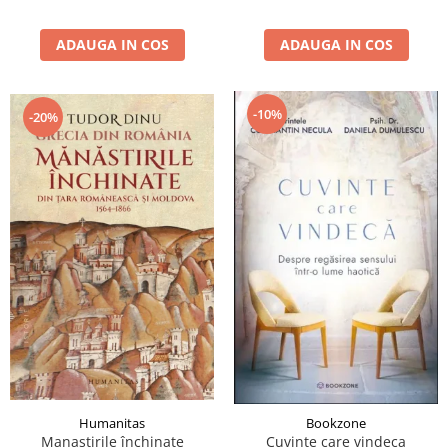
ADAUGA IN COS
ADAUGA IN COS
-10%
-20%
Humanitas
Bookzone
Manastirile închinate
Cuvinte care vindeca