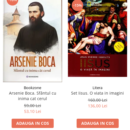
-15%
Bookzone
Litera
Arsenie Boca. Sfântul cu
Set Iisus. O viata in imagini
inima cat cerul
160,00 Lei
59,00 Lei
136,00 Lei
53,10 Lei
ADAUGA IN COS
ADAUGA IN COS