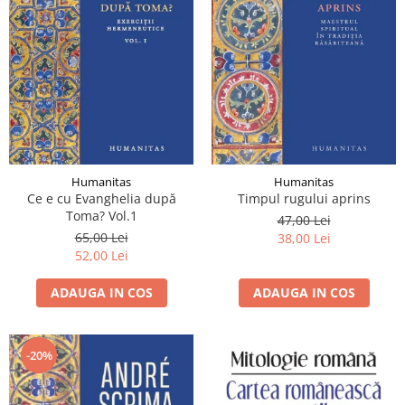
Humanitas
Humanitas
Ce e cu Evanghelia după
Timpul rugului aprins
Toma? Vol.1
47,00 Lei
65,00 Lei
38,00 Lei
52,00 Lei
ADAUGA IN COS
ADAUGA IN COS
-20%