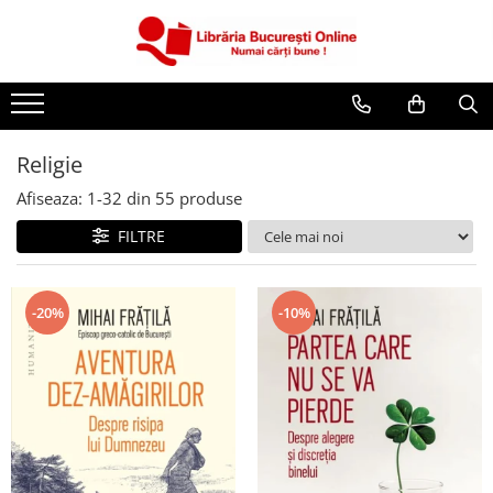
CĂRȚI
Artă și Enciclopedii
Beletristică
Religie
Business și Economie
Afiseaza:
1-
32
din
55
produse
Cărți pentru copii
FILTRE
Cărți pentru tineri
Creșterea copilului
-20%
-10%
Dezvoltare Personală
Diete și Fitness
Familie și Cuplu
Hobby și Divertisment
Istorie și Civilizații