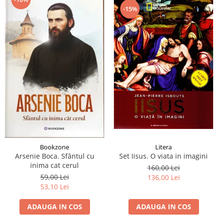
-15%
Bookzone
Litera
Arsenie Boca. Sfântul cu
Set Iisus. O viata in imagini
inima cat cerul
160,00 Lei
59,00 Lei
136,00 Lei
53,10 Lei
ADAUGA IN COS
ADAUGA IN COS