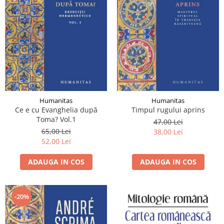
Humanitas
Humanitas
Ce e cu Evanghelia după
Timpul rugului aprins
Toma? Vol.1
47,00 Lei
65,00 Lei
38,00 Lei
52,00 Lei
ADAUGA IN COS
ADAUGA IN COS
-20%