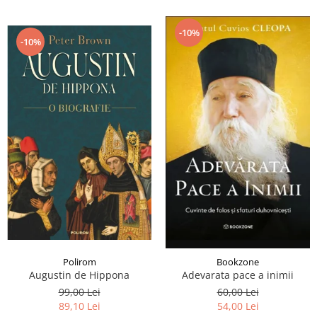
-10%
-10%
Polirom
Bookzone
Augustin de Hippona
Adevarata pace a inimii
99,00 Lei
60,00 Lei
89,10 Lei
54,00 Lei