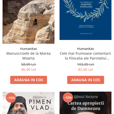
Humanitas
Humanitas
Manuscrisele de la Marea
Cele mai frumoase comentarii
Moarta
la Filocalia ale Parintelui
Dumitru Staniloae
58,00 Lei
103,00 Lei
46,40 Lei
82,40 Lei
ADAUGA IN COS
ADAUGA IN COS
-10%
-10%