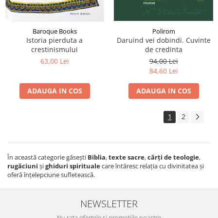
Baroque Books
Polirom
Istoria pierduta a
Daruind vei dobindi. Cuvinte
crestinismului
de credinta
63,00 Lei
94,00 Lei
84,60 Lei
ADAUGA IN COS
ADAUGA IN COS
1
2
În această categorie găsești
Biblia
,
texte sacre
,
cărți de teologie
,
rugăciuni
și
ghiduri spirituale
care întăresc relația cu divinitatea și
oferă înțelepciune sufletească.
NEWSLETTER
Nu rata ofertele si promotiile noastre