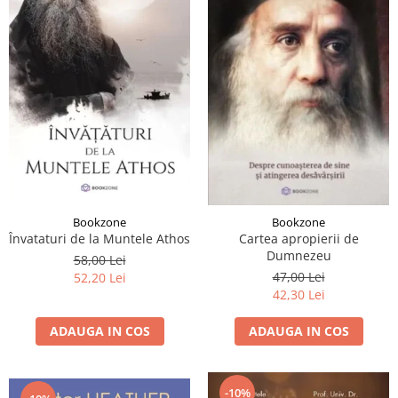
Bookzone
Bookzone
Învataturi de la Muntele Athos
Cartea apropierii de
Dumnezeu
58,00 Lei
47,00 Lei
52,20 Lei
42,30 Lei
ADAUGA IN COS
ADAUGA IN COS
-10%