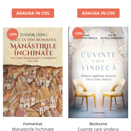
ADAUGA IN COS
ADAUGA IN COS
-10%
-20%
Humanitas
Bookzone
Manastirile închinate
Cuvinte care vindeca