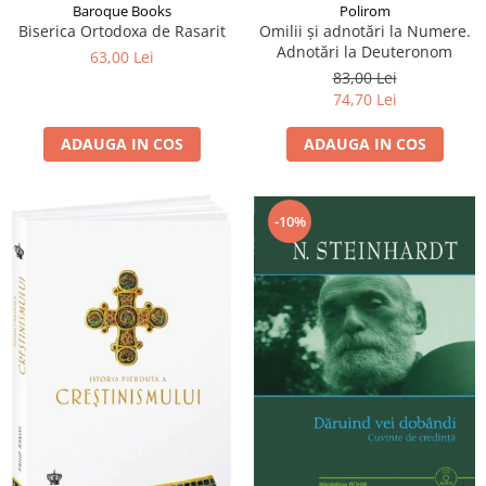
Baroque Books
Polirom
Biserica Ortodoxa de Rasarit
Omilii și adnotări la Numere.
Adnotări la Deuteronom
63,00 Lei
83,00 Lei
74,70 Lei
ADAUGA IN COS
ADAUGA IN COS
-10%