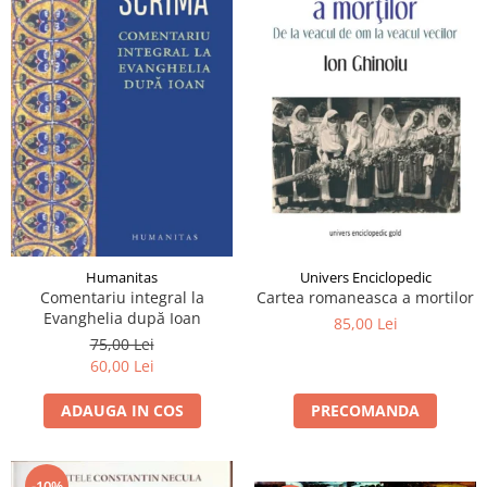
Univers Enciclopedic
Humanitas
Cartea romaneasca a mortilor
Comentariu integral la
Evanghelia după Ioan
85,00 Lei
75,00 Lei
60,00 Lei
PRECOMANDA
ADAUGA IN COS
-10%