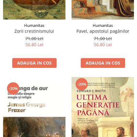
Humanitas
Humanitas
Zorii crestinismului
Pavel, apostolul pagânilor
71,00 Lei
71,00 Lei
56,80 Lei
56,80 Lei
ADAUGA IN COS
ADAUGA IN COS
-20%
-20%