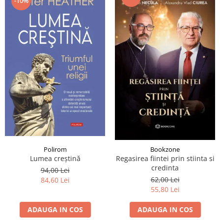
-10%
Polirom
Bookzone
Lumea creştină
Regasirea fiintei prin stiinta si
credinta
94,00 Lei
62,00 Lei
84,60 Lei
55,80 Lei
ADAUGA IN COS
ADAUGA IN COS