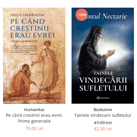
-10%
Humanitas
Bookzone
Pe când crestinii erau evrei.
Tainele vindecarii sufletului
Prima generatie
47,00 Lei
75,00 Lei
42,30 Lei