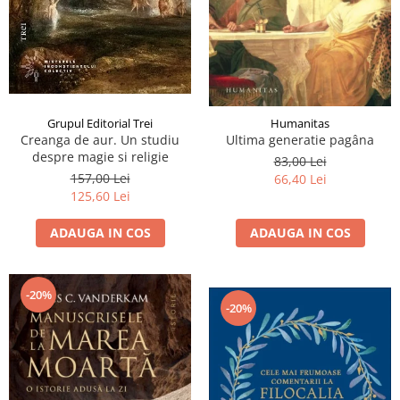
Grupul Editorial Trei
Humanitas
Creanga de aur. Un studiu
Ultima generatie pagâna
despre magie si religie
83,00 Lei
157,00 Lei
66,40 Lei
125,60 Lei
ADAUGA IN COS
ADAUGA IN COS
-20%
-20%