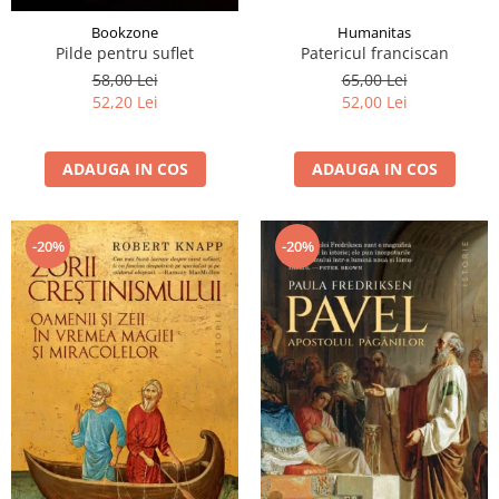
Humanitas
Bookzone
Patericul franciscan
Pilde pentru suflet
65,00 Lei
58,00 Lei
52,00 Lei
52,20 Lei
ADAUGA IN COS
ADAUGA IN COS
-20%
-20%