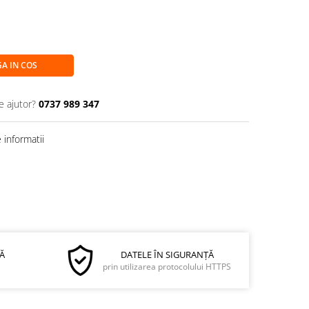
A IN COS
e ajutor?
0737 989 347
informatii
Ă
DATELE ÎN SIGURANȚĂ
prin utilizarea protocolului HTTPS