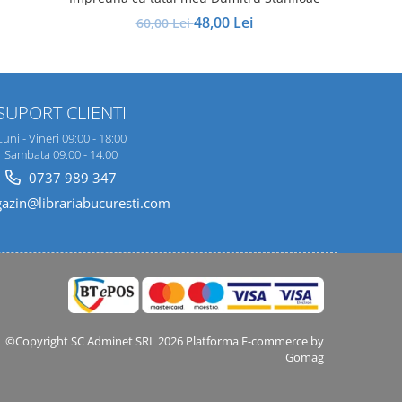
48,00 Lei
60,00 Lei
SUPORT CLIENTI
Luni - Vineri 09:00 - 18:00
Sambata 09.00 - 14.00
0737 989 347
zin@librariabucuresti.com
©Copyright SC Adminet SRL 2026
Platforma E-commerce by
Gomag