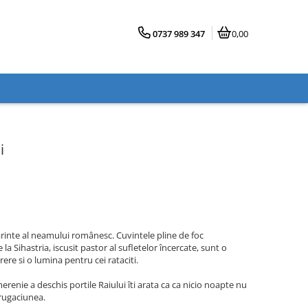
0737 989 347
0,00
i
rinte al neamului românesc. Cuvintele pline de foc
a Sihastria, iscusit pastor al sufletelor încercate, sunt o
re si o lumina pentru cei rataciti.
merenie a deschis portile Raiului îti arata ca ca nicio noapte nu
rugaciunea.