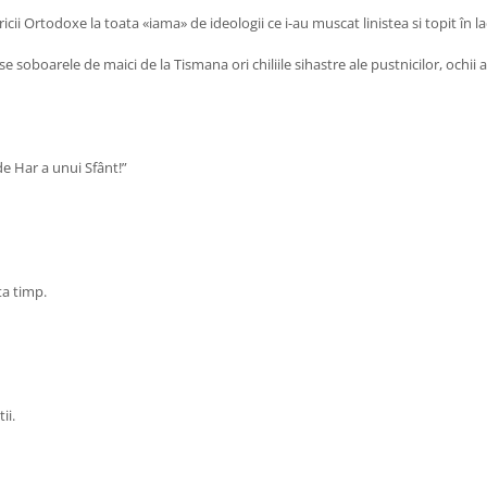
cii Ortodoxe la toata «iama» de ideologii ce i-au muscat linistea si topit în l
 soboarele de maici de la Tismana ori chiliile sihastre ale pustnicilor, ochii a
de Har a unui Sfânt!”
ta timp.
ii.