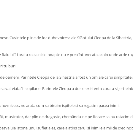
c. Cuvintele pline de foc duhovnicesc ale Sfântului Cleopa de la Sihastria, i
le Raiului îti arata ca ca nicio noapte nu e prea întunecata acolo unde arde r
i tulburi.
de oameni, Parintele Cleopa de la Sihastria a fost un om ale carui simplitate 
salvat viata în copilarie, Parintele Cleopa a dus o existenta curata si jertfel
duhovnicesc, ne arata cum sa biruim ispitele si sa regasim pacea inimii.
tarât, mustrator, dar plin de dragoste, chemându-ne pe fiecare sa nu ratacim d
zvaluie istoria unui suflet ales, care a atins cerul si inimile a mii de credincio