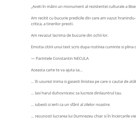
„Aveti în mâini un monument al rezistentei culturale a Biseri
Am recitit cu bucurie predicile din care am vazut hranindu-se
critica, a tinerilor preoti.
Am revazut lacrima de bucurie din ochii lor.
Emotia citirii unui text scris dupa rostirea cuminte si plina 
— Parintele Constantin NECULA
Aceasta carte te va ajuta sa…
… îti usurezi inima si gasesti linistea pe care o cautai de atâ
… lasi harul duhovnicesc sa lucreze dinlauntrul tau.
… iubesti si ierti ca un sfânt al zilelor noastre.
… recunosti lucrarea lui Dumnezeu chiar si în încercarile viet