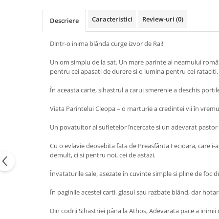
Caracteristici
Review-uri
(0)
Descriere
Dintr-o inima blânda curge izvor de Rai!
Un om simplu de la sat. Un mare parinte al neamului românes
pentru cei apasati de durere si o lumina pentru cei rataciti.
În aceasta carte, sihastrul a carui smerenie a deschis porti
Viata Parintelui Cleopa – o marturie a credintei vii în vremur
Un povatuitor al sufletelor încercate si un adevarat pastor 
Cu o evlavie deosebita fata de Preasfânta Fecioara, care i-a 
demult, ci si pentru noi, cei de astazi.
Învataturile sale, asezate în cuvinte simple si pline de foc 
În paginile acestei carti, glasul sau razbate blând, dar ho
Din codrii Sihastriei pâna la Athos, Adevarata pace a inimii de