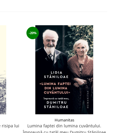
-20%
Humanitas
risipa lui
Lumina faptei din lumina cuvântului.
Istoria
Împreună cu tatăl meu Dumitru Stăniloae