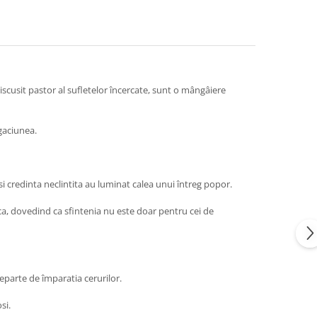
scusit pastor al sufletelor încercate, sunt o mângâiere
ugaciunea.
si credinta neclintita au luminat calea unui întreg popor.
nica, dovedind ca sfintenia nu este doar pentru cei de
eparte de împaratia cerurilor.
si.