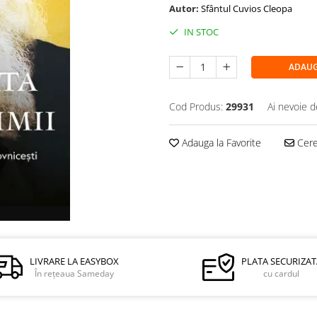
Autor:
Sfântul Cuvios Cleopa
IN STOC
ADAUG
Cod Produs:
29931
Ai nevoie d
Adauga la Favorite
Cere 
LIVRARE LA EASYBOX
PLATA SECURIZAT
În rețeaua Sameday
cu cardul