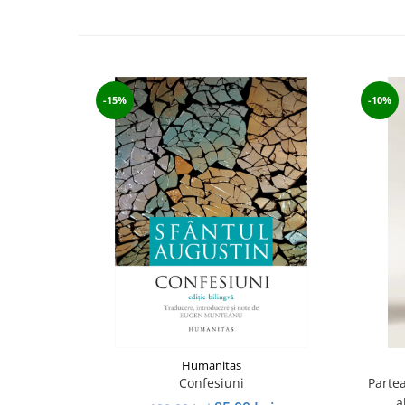
-15%
-10%
Humanitas
Confesiuni
Partea
a