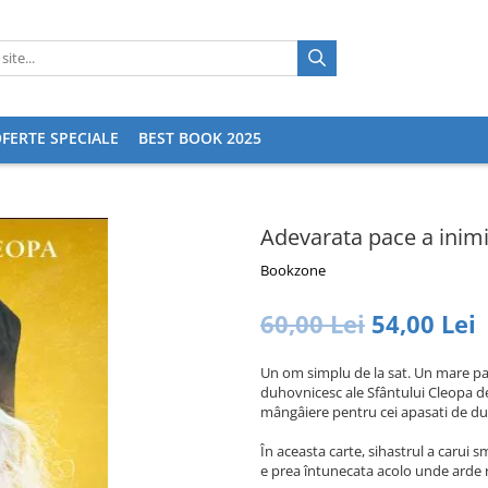
FERTE SPECIALE
BEST BOOK 2025
Adevarata pace a inimi
Bookzone
60,00 Lei
54,00 Lei
Un om simplu de la sat. Un mare pa
duhovnicesc ale Sfântului Cleopa de l
mângâiere pentru cei apasati de dure
În aceasta carte, sihastrul a carui s
e prea întunecata acolo unde arde 