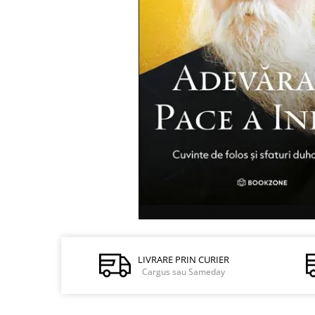
Istorie și Conspirații
Manuale și Dicționare
Medicină și Sănătate
Practic. Casă și Grădina
Psihologie
Religie
Spiritualitate
Știință și Tehnologie
Științe Politice
Științe Sociale si Umaniste
LIVRARE PRIN CURIER
Cargus sau Sameday