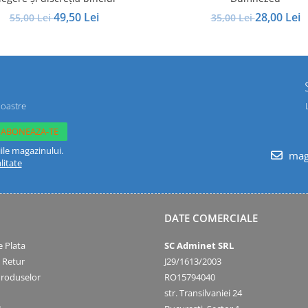
49,50 Lei
28,00 Lei
55,00 Lei
35,00 Lei
noastre
ile magazinului.
maga
litate
DATE COMERCIALE
 Plata
SC Adminet SRL
e Retur
J29/1613/2003
Produselor
RO15794040
str. Transilvaniei 24