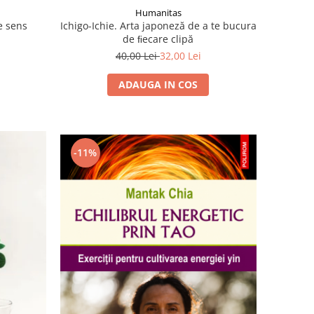
Humanitas
e sens
Ichigo-Ichie. Arta japoneză de a te bucura
de ﬁecare clipă
40,00 Lei
32,00 Lei
ADAUGA IN COS
-11%