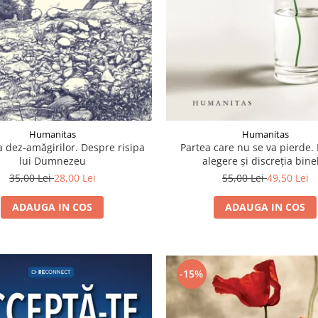
Humanitas
Humanitas
 dez-amăgirilor. Despre risipa
Partea care nu se va pierde.
lui Dumnezeu
alegere şi discreţia bine
35,00 Lei
28,00 Lei
55,00 Lei
49,50 Lei
ADAUGA IN COS
ADAUGA IN COS
-15%