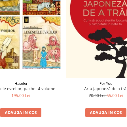
Hasefer
For You
ele evreilor, pachet 4 volume
Arta japoneză de a tră
195,00 Lei
70,00 Lei
55,00 Lei
ADAUGA IN COS
ADAUGA IN COS