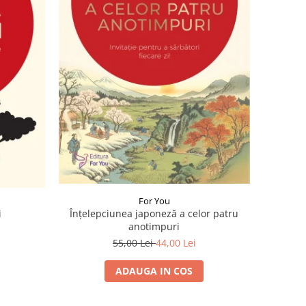
For You
Înțelepciunea japoneză a celor patru
i
anotimpuri
55,00 Lei
44,00 Lei
ADAUGA IN COS