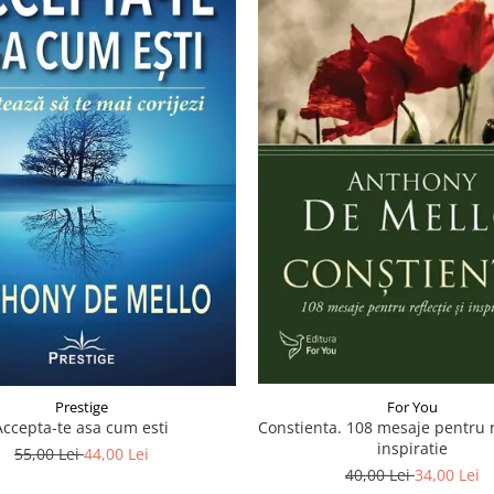
Prestige
For You
Accepta-te asa cum esti
Constienta. 108 mesaje pentru re
inspiratie
55,00 Lei
44,00 Lei
40,00 Lei
34,00 Lei