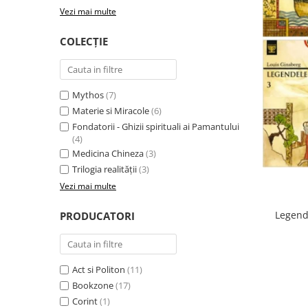
Vezi mai multe
COLECȚIE
Mythos
(7)
Materie si Miracole
(6)
Fondatorii - Ghizii spirituali ai Pamantului
(4)
Medicina Chineza
(3)
Trilogia realității
(3)
Vezi mai multe
Legend
PRODUCATORI
Act si Politon
(11)
Bookzone
(17)
Corint
(1)