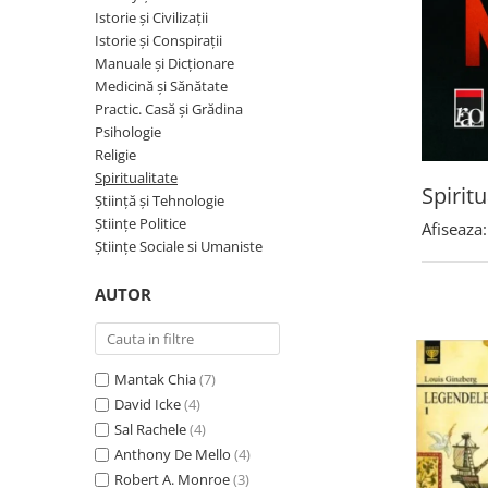
Istorie și Conspirații
Istorie și Civilizații
Manuale și Dicționare
Istorie și Conspirații
Manuale și Dicționare
Medicină și Sănătate
Medicină și Sănătate
Practic. Casă și Grădina
Practic. Casă și Grădina
Psihologie
Psihologie
Religie
Religie
Spiritualitate
Spiritu
Știință și Tehnologie
Spiritualitate
Științe Politice
Afiseaza:
Știință și Tehnologie
Științe Sociale si Umaniste
Științe Politice
AUTOR
Științe Sociale si Umaniste
Mantak Chia
(7)
David Icke
(4)
Sal Rachele
(4)
Anthony De Mello
(4)
Robert A. Monroe
(3)