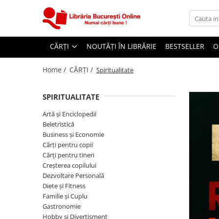
CĂRȚI
CĂRȚI
NOUTĂȚI ÎN LIBRĂRIE
BESTSELLER
O
Artă și Enciclopedii
Beletristică
Home /
CĂRȚI /
Spiritualitate
Business și Economie
SPIRITUALITATE
Cărți pentru copii
Cărți pentru tineri
Artă și Enciclopedii
Beletristică
Creșterea copilului
Business și Economie
Dezvoltare Personală
Cărți pentru copii
Cărți pentru tineri
Diete și Fitness
Creșterea copilului
Familie și Cuplu
Dezvoltare Personală
Diete și Fitness
Hobby și Divertisment
Familie și Cuplu
Istorie și Civilizații
Gastronomie
Hobby și Divertisment