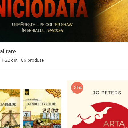
alitate
1-
32
din
186
produse
-21%