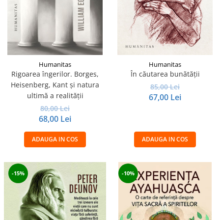
Humanitas
Humanitas
Rigoarea îngerilor. Borges,
În căutarea bunătății
Heisenberg, Kant şi natura
85,00 Lei
ultimă a realităţii
67,00 Lei
80,00 Lei
68,00 Lei
ADAUGA IN COS
ADAUGA IN COS
-15%
-10%