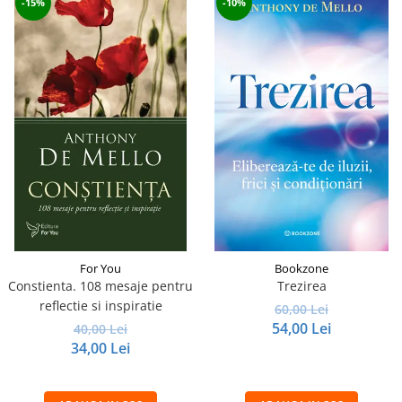
-15%
-10%
For You
Bookzone
Constienta. 108 mesaje pentru
Trezirea
reflectie si inspiratie
60,00 Lei
54,00 Lei
40,00 Lei
34,00 Lei