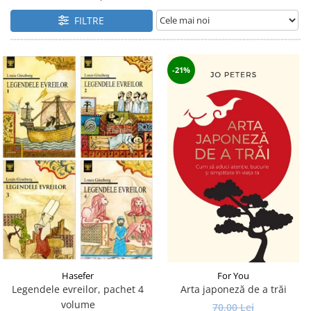
Istorie și Conspirații
FILTRE
Manuale și Dicționare
Medicină și Sănătate
Practic. Casă și Grădina
-21%
Psihologie
Religie
Spiritualitate
Știință și Tehnologie
Științe Politice
Științe Sociale si Umaniste
Hasefer
For You
Legendele evreilor, pachet 4
Arta japoneză de a trăi
volume
70,00 Lei