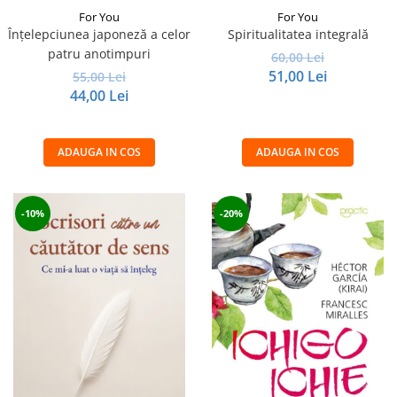
For You
For You
Înțelepciunea japoneză a celor
Spiritualitatea integrală
patru anotimpuri
60,00 Lei
51,00 Lei
55,00 Lei
44,00 Lei
ADAUGA IN COS
ADAUGA IN COS
-10%
-20%