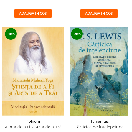
ADAUGA IN COS
ADAUGA IN COS
-10%
-20%
Polirom
Humanitas
Ştiinţa de a Fi şi Arta de a Trăi
Cărticica de înțelepciune