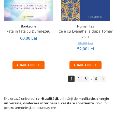
Bookzone
Humanitas
Fata in fata cu Dumnezeu
Ce e cu Evanghelia după Toma?
Vol.1
60,00 Lei
65,00 Lei
52,00 Lei
ADAUGA IN COS
ADAUGA IN COS
1
2
3
6
...
Explorează universul
spiritualității
, prin cărți de
meditație
,
energie
universală
,
vindecare interioară
și
creștere conștientă
. Ghiduri
pentru armonie și autocunoaștere.