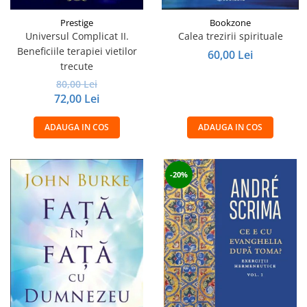
Prestige
Bookzone
Universul Complicat II.
Calea trezirii spirituale
Beneficiile terapiei vietilor
60,00 Lei
trecute
80,00 Lei
72,00 Lei
ADAUGA IN COS
ADAUGA IN COS
-20%