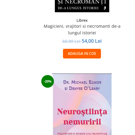
Librex
Magicieni, vrajitori si necromanti de-a
lungul istoriei
54,00 Lei
60,00 Lei
ADAUGA IN COS
-20%