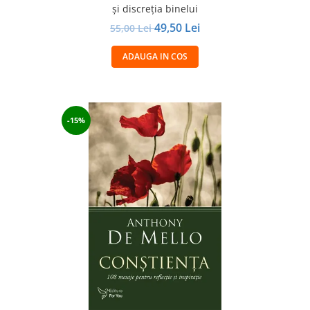
şi discreţia binelui
49,50 Lei
55,00 Lei
ADAUGA IN COS
-15%