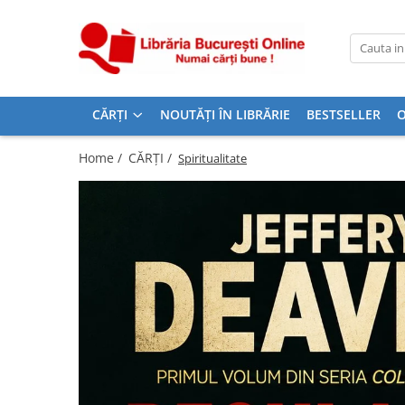
CĂRȚI
Artă și Enciclopedii
CĂRȚI
NOUTĂȚI ÎN LIBRĂRIE
BESTSELLER
O
Beletristică
Business și Economie
Home /
CĂRȚI /
Spiritualitate
Cărți pentru copii
Cărți pentru tineri
Creșterea copilului
Dezvoltare Personală
Diete și Fitness
Familie și Cuplu
Hobby și Divertisment
Istorie și Civilizații