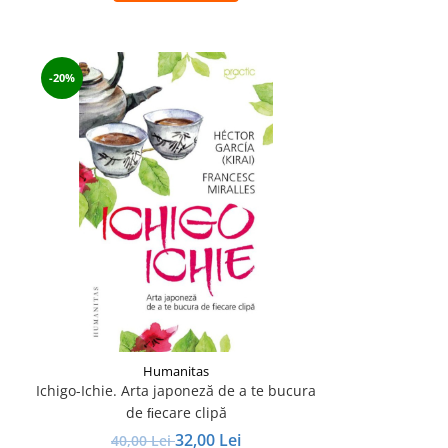
-20%
Humanitas
Ichigo-Ichie. Arta japoneză de a te bucura
de ﬁecare clipă
32,00 Lei
40,00 Lei