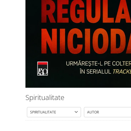
Istorie și Conspirații
Manuale și Dicționare
Medicină și Sănătate
Practic. Casă și Grădina
Psihologie
Religie
Spiritualitate
Știință și Tehnologie
Științe Politice
Științe Sociale si Umaniste
Spiritualitate
SPIRITUALITATE
AUTOR