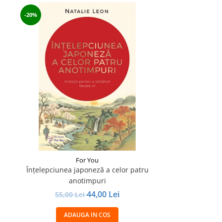
-20%
For You
Înțelepciunea japoneză a celor patru
anotimpuri
44,00 Lei
55,00 Lei
ADAUGA IN COS