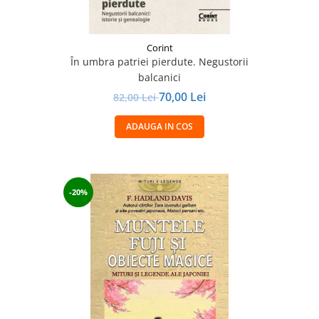
Corint
În umbra patriei pierdute. Negustorii
balcanici
70,00 Lei
82,00 Lei
ADAUGA IN COS
-20%