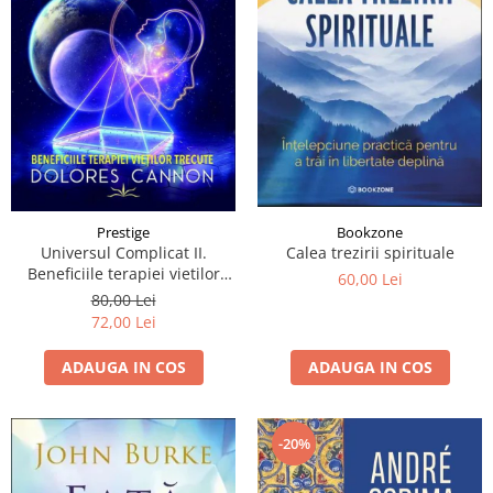
Prestige
Bookzone
Universul Complicat II.
Calea trezirii spirituale
Beneficiile terapiei vietilor
60,00 Lei
trecute
80,00 Lei
72,00 Lei
ADAUGA IN COS
ADAUGA IN COS
-20%