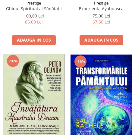
Prestige
Prestige
Ghidul Spiritual al Sănătații
Experienta Ayahuasca
100,00 Lei
75,00 Lei
85,00 Lei
67,50 Lei
ADAUGA IN COS
ADAUGA IN COS
-16%
-16%