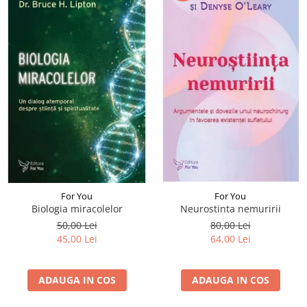
For You
For You
Biologia miracolelor
Neurostinta nemuririi
50,00 Lei
80,00 Lei
45,00 Lei
64,00 Lei
ADAUGA IN COS
ADAUGA IN COS