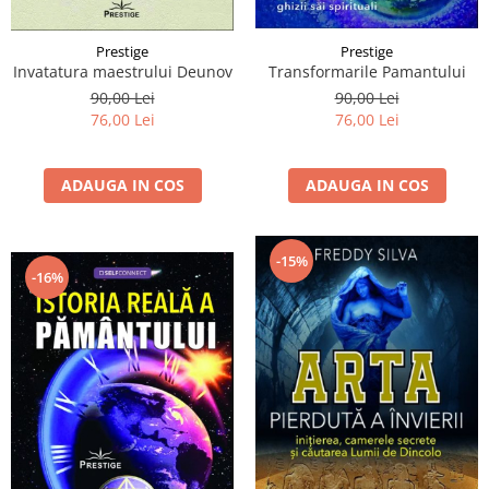
Prestige
Prestige
Transformarile Pamantului
Invatatura maestrului Deunov
90,00 Lei
90,00 Lei
76,00 Lei
76,00 Lei
ADAUGA IN COS
ADAUGA IN COS
-15%
-16%