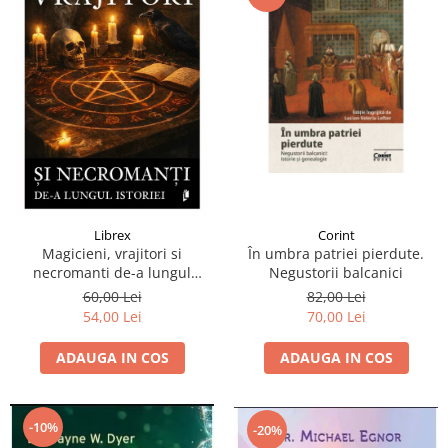
Librex
Corint
Magicieni, vrajitori si
În umbra patriei pierdute.
necromanti de-a lungul
Negustorii balcanici
istoriei
60,00 Lei
82,00 Lei
54,00 Lei
70,00 Lei
ADAUGA IN COS
ADAUGA IN COS
-10%
-20%