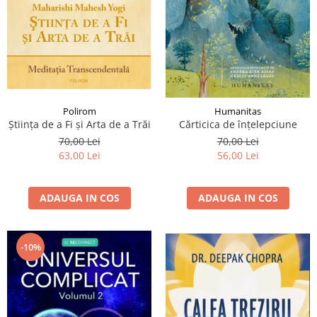
Polirom
Humanitas
Ştiinţa de a Fi şi Arta de a Trăi
Cărticica de înțelepciune
70,00 Lei
70,00 Lei
63,00 Lei
56,00 Lei
ADAUGA IN COS
ADAUGA IN COS
-10%