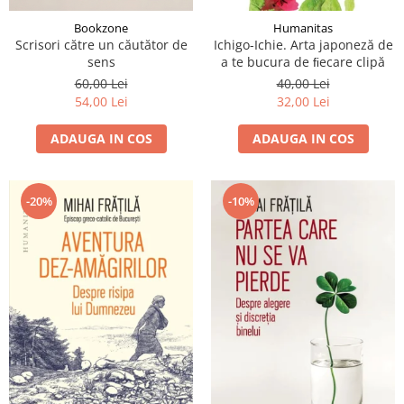
Bookzone
Humanitas
Scrisori către un căutător de
Ichigo-Ichie. Arta japoneză de
sens
a te bucura de ﬁecare clipă
60,00 Lei
40,00 Lei
54,00 Lei
32,00 Lei
ADAUGA IN COS
ADAUGA IN COS
-20%
-10%