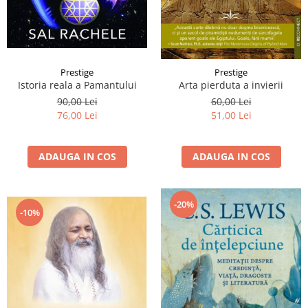
Prestige
Prestige
Istoria reala a Pamantului
Arta pierduta a invierii
90,00 Lei
60,00 Lei
76,00 Lei
51,00 Lei
ADAUGA IN COS
ADAUGA IN COS
-20%
-10%