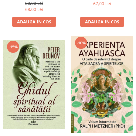
ultimă a realităţii
80,00 Lei
67,00 Lei
68,00 Lei
ADAUGA IN COS
ADAUGA IN COS
-10%
-15%