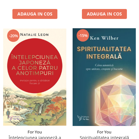
ADAUGA IN COS
ADAUGA IN COS
-15%
-20%
For You
For You
Înțelepciunea japoneză a
Spiritualitatea integrală