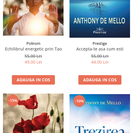
Polirom
Prestige
Echilibrul energetic prin Tao
Accepta-te asa cum esti
55,00 Lei
55,00 Lei
49,00 Lei
44,00 Lei
ADAUGA IN COS
ADAUGA IN COS
-15%
-10%