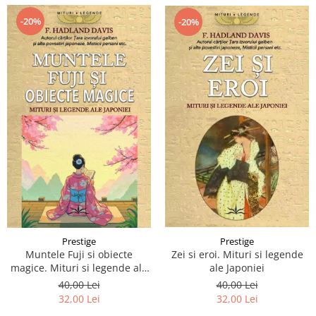
-20%
-20%
Prestige
Prestige
Zei si eroi. Mituri si legende
Muntele Fuji si obiecte
ale Japoniei
magice. Mituri si legende ale
Japoniei
40,00 Lei
40,00 Lei
32,00 Lei
32,00 Lei