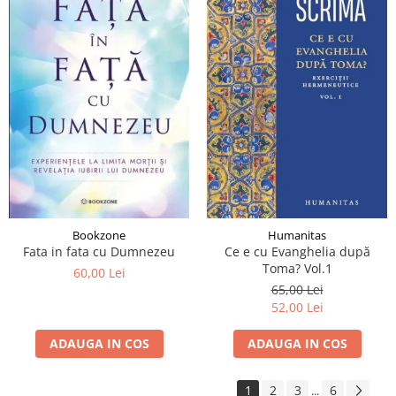
Bookzone
Humanitas
Fata in fata cu Dumnezeu
Ce e cu Evanghelia după
Toma? Vol.1
60,00 Lei
65,00 Lei
52,00 Lei
ADAUGA IN COS
ADAUGA IN COS
1
2
3
6
...