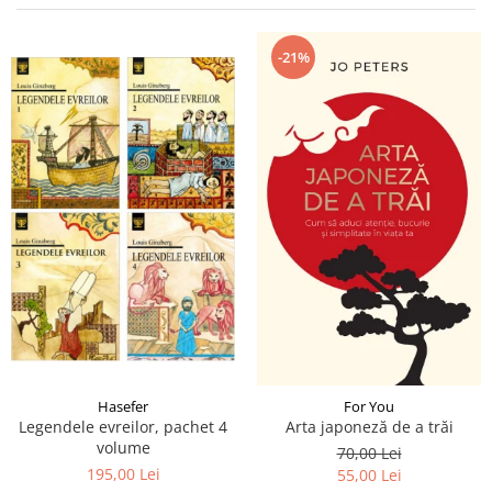
Istorie și Conspirații
Manuale și Dicționare
-21%
Medicină și Sănătate
Practic. Casă și Grădina
Psihologie
Religie
Spiritualitate
Știință și Tehnologie
Științe Politice
Științe Sociale si Umaniste
Hasefer
For You
Legendele evreilor, pachet 4
Arta japoneză de a trăi
volume
70,00 Lei
195,00 Lei
55,00 Lei