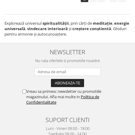
Explorează universul
spiritualității
, prin cărți de
meditație
,
energie
universală
,
vindecare interioară
și
creștere conștientă
. Ghiduri
pentru armonie și autocunoaștere.
NEWSLETTER
Nu rata ofertele si promotiile noastre
Vreau sa primesc newsletter cu promotiile
magazinului. Afla mai multe in
Politica de
Confidentialitate
SUPORT CLIENTI
Luni - Vineri 09:00 - 18:00
Sambata 09.00 - 14.00