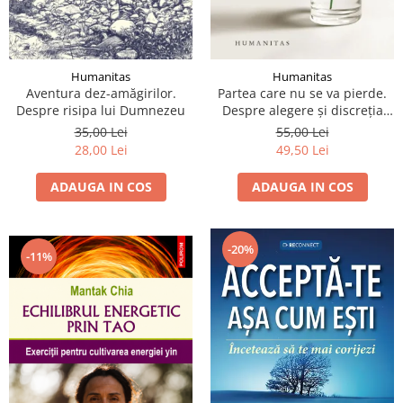
Humanitas
Humanitas
Aventura dez-amăgirilor.
Partea care nu se va pierde.
Despre risipa lui Dumnezeu
Despre alegere şi discreţia
binelui
35,00 Lei
55,00 Lei
28,00 Lei
49,50 Lei
ADAUGA IN COS
ADAUGA IN COS
-20%
-11%