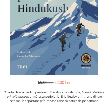
Istorie și Conspirații
Manuale și Dicționare
Medicină și Sănătate
Practic. Casă și Grădina
Psihologie
Religie
Spiritualitate
Știință și Tehnologie
Științe Politice
Științe Sociale si Umaniste
65,00 Lei
52,00 Lei
O carte clasică pentru pasionații literaturii de călătorie,
Scurtă plimbare
prin Hindukush
urmărește periplul lui Eric Newby printr-una dintre
cele mai îndepărtate și frumoase zone sălbatice de pe pământ.