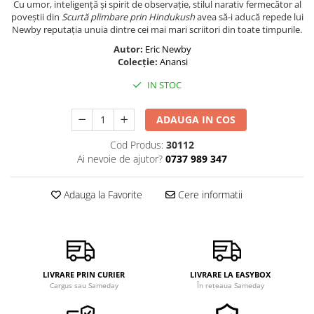
​​​​​​​Cu umor, inteligență și spirit de observație, stilul narativ fermecător al
poveștii din
Scurtă plimbare prin Hindukush
avea să-i aducă repede lui
Newby reputația unuia dintre cei mai mari scriitori din toate timpurile.
Autor:
Eric Newby
Colecție:
Anansi
IN STOC
ADAUGA IN COS
Cod Produs:
30112
Ai nevoie de ajutor?
0737 989 347
Adauga la Favorite
Cere informatii
LIVRARE PRIN CURIER
LIVRARE LA EASYBOX
Cargus sau Sameday
În rețeaua Sameday