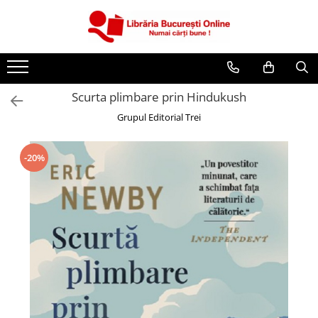
CĂRȚI
Artă și Enciclopedii
Scurta plimbare prin Hindukush
Beletristică
Grupul Editorial Trei
Business și Economie
Cărți pentru copii
-20%
Cărți pentru tineri
Creșterea copilului
Dezvoltare Personală
Diete și Fitness
Familie și Cuplu
Hobby și Divertisment
Istorie și Civilizații