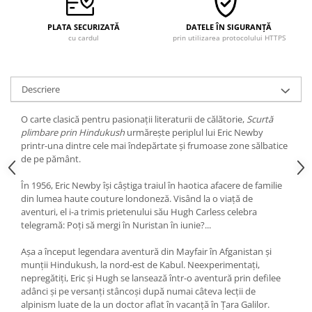
PLATA SECURIZATĂ
DATELE ÎN SIGURANȚĂ
cu cardul
prin utilizarea protocolului HTTPS
Descriere
O carte clasică pentru pasionații literaturii de călătorie,
Scurtă
plimbare prin Hindukush
urmărește periplul lui Eric Newby
printr-una dintre cele mai îndepărtate și frumoase zone sălbatice
de pe pământ.
În 1956, Eric Newby își câștiga traiul în haotica afacere de familie
din lumea haute couture londoneză. Visând la o viață de
aventuri, el i-a trimis prietenului său Hugh Carless celebra
telegramă: Poți să mergi în Nuristan în iunie?...
Așa a început legendara aventură din Mayfair în Afganistan și
munții Hindukush, la nord-est de Kabul. Neexperimentați,
nepregătiți, Eric și Hugh se lansează într-o aventură prin defilee
adânci și pe versanți stâncoși după numai câteva lecții de
alpinism luate de la un doctor aflat în vacanță în Țara Galilor.