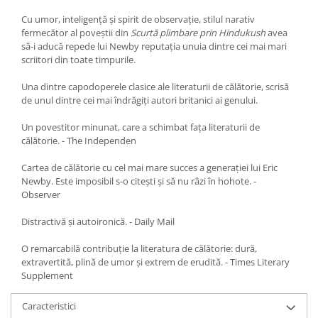
Cu umor, inteligență și spirit de observație, stilul narativ
fermecător al poveștii din
Scurtă plimbare prin Hindukush
avea
să-i aducă repede lui Newby reputația unuia dintre cei mai mari
scriitori din toate timpurile.
Una dintre capodoperele clasice ale literaturii de călătorie, scrisă
de unul dintre cei mai îndrăgiți autori britanici ai genului.
Un povestitor minunat, care a schimbat fața literaturii de
călătorie. - The Independen
Cartea de călătorie cu cel mai mare succes a generației lui Eric
Newby. Este imposibil s-o citești și să nu râzi în hohote. -
Observer
Distractivă și autoironică. - Daily Mail
O remarcabilă contribuție la literatura de călătorie: dură,
extravertită, plină de umor și extrem de erudită. - Times Literary
Supplement
Caracteristici