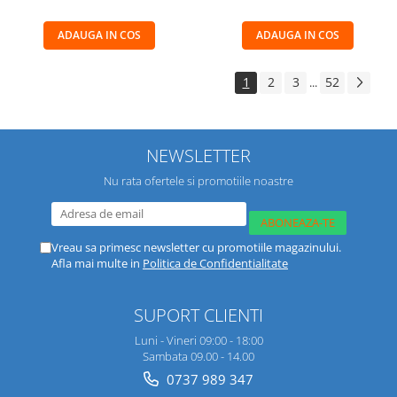
ADAUGA IN COS
ADAUGA IN COS
1
2
3
52
...
NEWSLETTER
Nu rata ofertele si promotiile noastre
Vreau sa primesc newsletter cu promotiile magazinului.
Afla mai multe in
Politica de Confidentialitate
SUPORT CLIENTI
Luni - Vineri 09:00 - 18:00
Sambata 09.00 - 14.00
0737 989 347