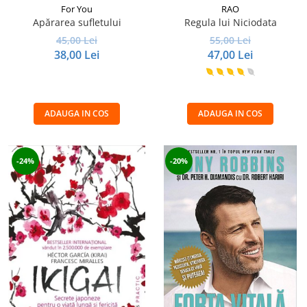
For You
RAO
Apărarea sufletului
Regula lui Niciodata
45,00 Lei
55,00 Lei
38,00 Lei
47,00 Lei
ADAUGA IN COS
ADAUGA IN COS
-24%
-20%