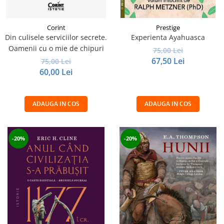
Corint
Prestige
Din culisele serviciilor secrete.
Experienta Ayahuasca
Oamenii cu o mie de chipuri
75,00 Lei
67,50 Lei
75,00 Lei
60,00 Lei
ADAUGA IN COS
ADAUGA IN COS
-20%
-20%