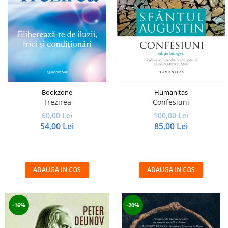
Istorie și Conspirații
Manuale și Dicționare
Medicină și Sănătate
Practic. Casă și Grădina
Psihologie
Religie
Bookzone
Humanitas
Spiritualitate
Trezirea
Confesiuni
Știință și Tehnologie
60,00 Lei
100,00 Lei
54,00 Lei
85,00 Lei
Științe Politice
Științe Sociale si Umaniste
ADAUGA IN COS
ADAUGA IN COS
-16%
-20%