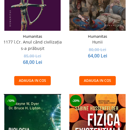
Humanitas
Humanitas
1177 î.Cr. Anul când civilizaţia
Hunii
s-a prăbuşit
80,00 Lei
64,00 Lei
85,00 Lei
68,00 Lei
ADAUGA IN COS
ADAUGA IN COS
-10%
-20%