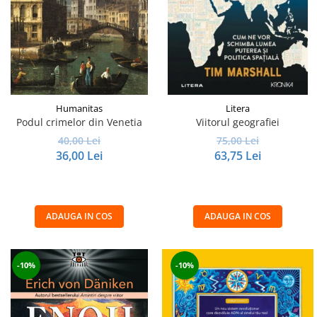
Humanitas
Litera
Podul crimelor din Venetia
Viitorul geografiei
40,00 Lei
75,00 Lei
36,00 Lei
63,75 Lei
ADAUGA IN COS
ADAUGA IN COS
-10%
-10%