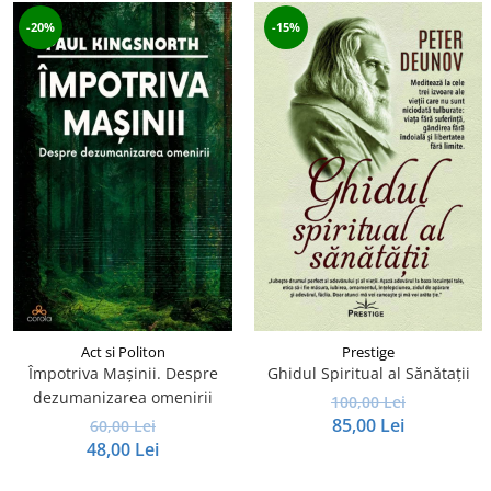
-20%
-15%
Act si Politon
Prestige
Împotriva Mașinii. Despre
Ghidul Spiritual al Sănătații
dezumanizarea omenirii
100,00 Lei
85,00 Lei
60,00 Lei
48,00 Lei