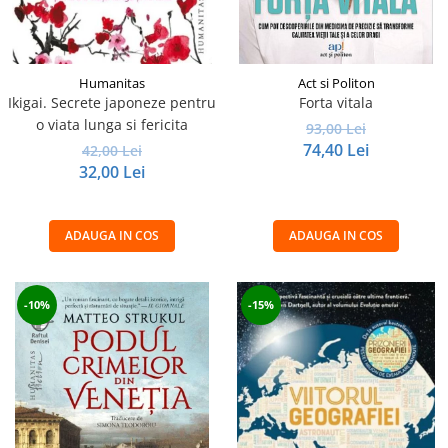
Humanitas
Act si Politon
Ikigai. Secrete japoneze pentru
Forta vitala
o viata lunga si fericita
93,00 Lei
74,40 Lei
42,00 Lei
32,00 Lei
ADAUGA IN COS
ADAUGA IN COS
-10%
-15%