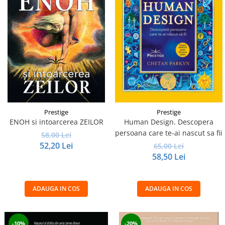
Prestige
Prestige
ENOH si intoarcerea ZEILOR
Human Design. Descopera
persoana care te-ai nascut sa fii
58,00 Lei
52,20 Lei
65,00 Lei
58,50 Lei
ADAUGA IN COS
ADAUGA IN COS
-10%
-20%