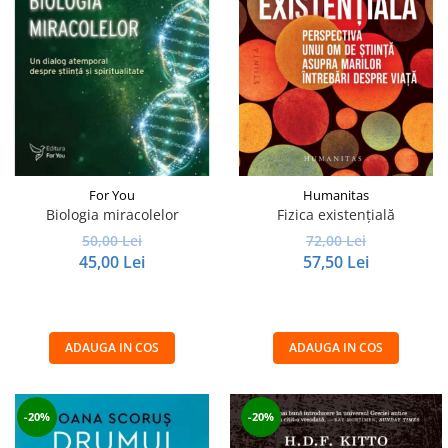
For You
Humanitas
Biologia miracolelor
Fizica existenţială
50,00 Lei
72,00 Lei
45,00 Lei
57,50 Lei
ADAUGA IN COS
ADAUGA IN COS
-20%
-20%