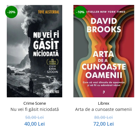
-20%
-10%
Crime Scene
Librex
Nu vei fi găsit niciodată
Arta de a cunoaste oamenii
50,00 Lei
80,00 Lei
40,00 Lei
72,00 Lei