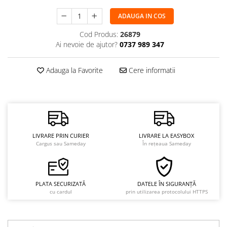
ADAUGA IN COS
Cod Produs:
26879
Ai nevoie de ajutor?
0737 989 347
Adauga la Favorite
Cere informatii
LIVRARE PRIN CURIER
LIVRARE LA EASYBOX
Cargus sau Sameday
În rețeaua Sameday
PLATA SECURIZATĂ
DATELE ÎN SIGURANȚĂ
cu cardul
prin utilizarea protocolului HTTPS