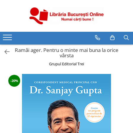
CĂRȚI
Artă și Enciclopedii
Beletristică
Ramâi ager. Pentru o minte mai buna la orice
Business și Economie
vârsta
Cărți pentru copii
Grupul Editorial Trei
Cărți pentru tineri
Creșterea copilului
-20%
Dezvoltare Personală
Diete și Fitness
Familie și Cuplu
Hobby și Divertisment
Istorie și Civilizații