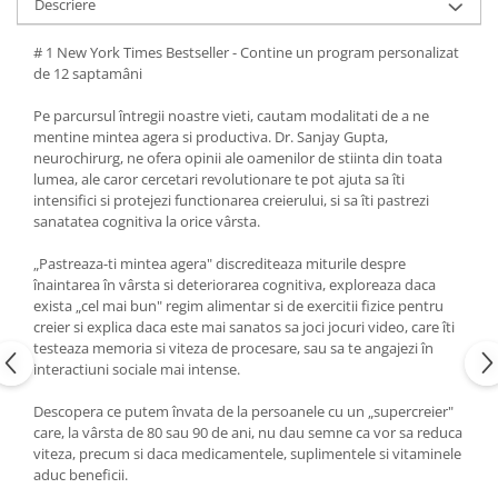
Descriere
# 1 New York Times Bestseller - Contine un program personalizat
de 12 saptamâni
Pe parcursul întregii noastre vieti, cautam modalitati de a ne
mentine mintea agera si productiva. Dr. Sanjay Gupta,
neurochirurg, ne ofera opinii ale oamenilor de stiinta din toata
lumea, ale caror cercetari revolutionare te pot ajuta sa îti
intensifici si protejezi functionarea creierului, si sa îti pastrezi
sanatatea cognitiva la orice vârsta.
„Pastreaza-ti mintea agera" discrediteaza miturile despre
înaintarea în vârsta si deteriorarea cognitiva, exploreaza daca
exista „cel mai bun" regim alimentar si de exercitii fizice pentru
creier si explica daca este mai sanatos sa joci jocuri video, care îti
testeaza memoria si viteza de procesare, sau sa te angajezi în
interactiuni sociale mai intense.
Descopera ce putem învata de la persoanele cu un „supercreier"
care, la vârsta de 80 sau 90 de ani, nu dau semne ca vor sa reduca
viteza, precum si daca medicamentele, suplimentele si vitaminele
aduc beneficii.