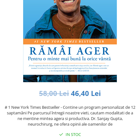
Istorie și Conspirații
Manuale și Dicționare
Medicină și Sănătate
Practic. Casă și Grădina
Psihologie
Religie
Spiritualitate
Știință și Tehnologie
Științe Politice
Științe Sociale si Umaniste
58,00 Lei
46,40 Lei
# 1 New York Times Bestseller - Contine un program personalizat de 12
saptamâni Pe parcursul întregii noastre vieti, cautam modalitati de a
ne mentine mintea agera si productiva. Dr. Sanjay Gupta,
neurochirurg, ne ofera opinii ale oamenilor de
IN STOC