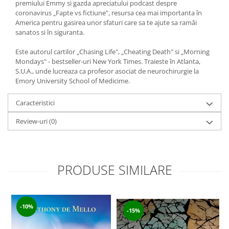
premiului Emmy si gazda apreciatului podcast despre
coronavirus „Fapte vs fictiune", resursa cea mai importanta în
America pentru gasirea unor sfaturi care sa te ajute sa ramâi
sanatos si în siguranta.
Este autorul cartilor „Chasing Life", „Cheating Death" si „Morning
Mondays" - bestseller-uri New York Times. Traieste în Atlanta,
S.U.A., unde lucreaza ca profesor asociat de neurochirurgie la
Emory University School of Medicime.
Caracteristici
Review-uri
(0)
PRODUSE SIMILARE
-10%
-15%