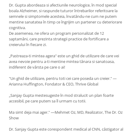
Dr. Gupta abordeaza si afectiunile neurologice, în mod special
boala Alzheimer, si raspunde tuturor întrebarilor referitoare la
semnele si simptomele acesteia, învatându-ne cum ne putem
mentine sanatatea în timp ce îngrijim un partener cu deteriorare
cognitiva.
De asemenea, ne ofera un program personalizat de 12
saptamâni, care prezinta strategii practice de fortificare a
creierului în fiecare zi.
„Pastreaza-ti mintea agera" este un ghid de utilizare de care vei
avea nevoie pentru a-ti mentine mintea tânara si sanatoasa,
indiferent de vârsta pe care o ai!
"Un ghid de utilizare, pentru toti cei care poseda un creier." —
Arianna Huffington, Fondator & CEO, Thrive Global
„Sanjay Gupta mestesugeste în mod stralucit un plan foarte
accesibil, pe care putem sa îl urmam cu totii.
Ma simt deja mai ager." —Mehmet Oz, MD, Realizator, The Dr. Oz
Show
Dr. Sanjay Gupta este corespondent medical al CNN, câstigator al