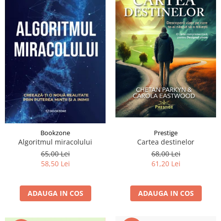
Prestige
Bookzone
Cartea destinelor
Algoritmul miracolului
68,00 Lei
65,00 Lei
61,20 Lei
58,50 Lei
ADAUGA IN COS
ADAUGA IN COS