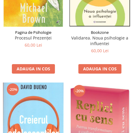
Pagina de Psihologie
Bookzone
Procesul Prezenței
Validarea. Noua psihologie a
influentei
60,00 Lei
60,00 Lei
ADAUGA IN COS
ADAUGA IN COS
-20%
-20%