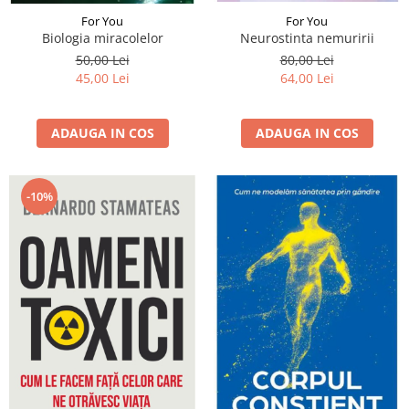
For You
For You
Biologia miracolelor
Neurostinta nemuririi
50,00 Lei
80,00 Lei
45,00 Lei
64,00 Lei
ADAUGA IN COS
ADAUGA IN COS
-10%