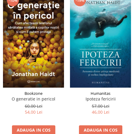
-10%
-19%
Bookzone
Humanitas
O generatie in pericol
Ipoteza fericirii
60,00 Lei
57,00 Lei
54,00 Lei
46,00 Lei
ADAUGA IN COS
ADAUGA IN COS