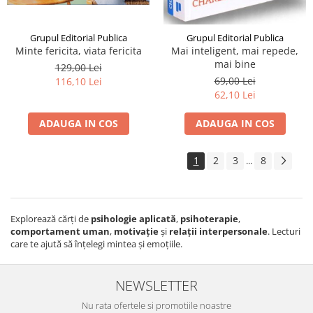
Grupul Editorial Publica
Grupul Editorial Publica
Minte fericita, viata fericita
Mai inteligent, mai repede,
mai bine
129,00 Lei
69,00 Lei
116,10 Lei
62,10 Lei
ADAUGA IN COS
ADAUGA IN COS
1
2
3
8
...
Explorează cărți de
psihologie aplicată
,
psihoterapie
,
comportament uman
,
motivație
și
relații interpersonale
. Lecturi
care te ajută să înțelegi mintea și emoțiile.
NEWSLETTER
Nu rata ofertele si promotiile noastre