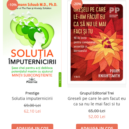
-20%
-10%
Prestige
Grupul Editorial Trei
Solutia imputernicirii
Greseli pe care le-am facut eu
ca sa nu le mai faci si tu
69,00 Lei
65,00 Lei
62,10 Lei
52,00 Lei
ADAUGA IN COS
ADAUGA IN COS