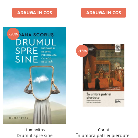
ADAUGA IN COS
ADAUGA IN COS
-20%
-15%
Humanitas
Corint
Drumul spre sine
În umbra patriei pierdute.