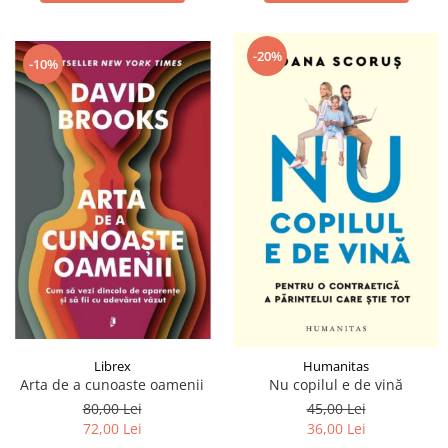
-20%
-10%
Librex
Humanitas
Arta de a cunoaste oamenii
Nu copilul e de vină
80,00 Lei
45,00 Lei
72,00 Lei
36,00 Lei