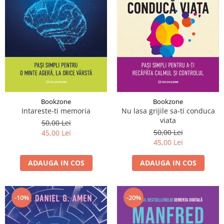
Bookzone
Bookzone
Intareste-ti memoria
Nu lasa grijile sa-ti conduca
viata
50,00 Lei
50,00 Lei
45,00 Lei
45,00 Lei
ADAUGA IN COS
ADAUGA IN COS
-20%
-10%