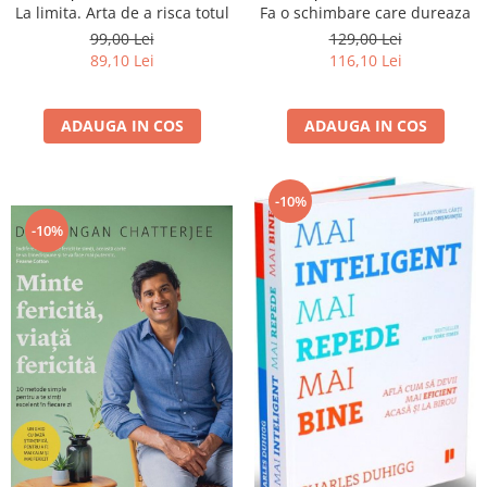
La limita. Arta de a risca totul
Fa o schimbare care dureaza
99,00 Lei
129,00 Lei
89,10 Lei
116,10 Lei
ADAUGA IN COS
ADAUGA IN COS
-10%
-10%