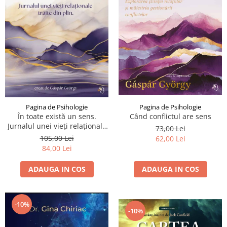
Pagina de Psihologie
Pagina de Psihologie
Când conflictul are sens
În toate există un sens.
Jurnalul unei vieți relaționale
73,00 Lei
trăite din plin
105,00 Lei
62,00 Lei
84,00 Lei
ADAUGA IN COS
ADAUGA IN COS
-10%
-10%