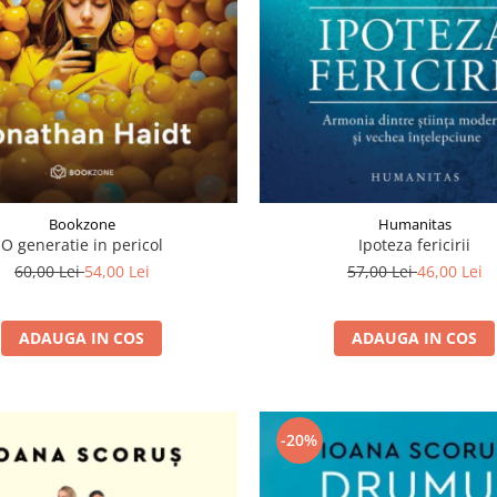
Bookzone
Humanitas
O generatie in pericol
Ipoteza fericirii
60,00 Lei
54,00 Lei
57,00 Lei
46,00 Lei
ADAUGA IN COS
ADAUGA IN COS
-20%