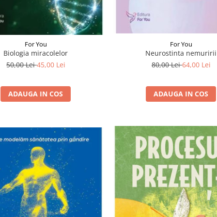
For You
For You
Neurostinta nemuririi
Biologia miracolelor
80,00 Lei
64,00 Lei
50,00 Lei
45,00 Lei
ADAUGA IN COS
ADAUGA IN COS