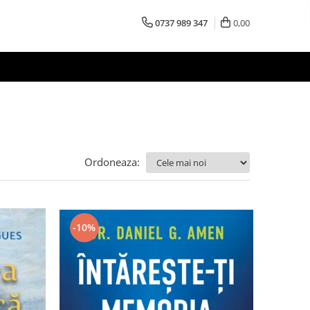
0737 989 347
0,00
Ordoneaza:
-10%