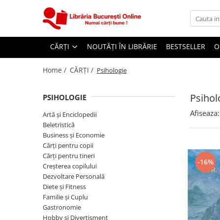
CĂRȚI
CĂRȚI
NOUTĂȚI ÎN LIBRĂRIE
BESTSELLER
O
Artă și Enciclopedii
Beletristică
Home /
CĂRȚI /
Psihologie
Business și Economie
Psihol
PSIHOLOGIE
Cărți pentru copii
Afiseaza:
Cărți pentru tineri
Artă și Enciclopedii
Beletristică
Creșterea copilului
Business și Economie
Dezvoltare Personală
Cărți pentru copii
Cărți pentru tineri
Diete și Fitness
-16%
Creșterea copilului
Familie și Cuplu
Dezvoltare Personală
Diete și Fitness
Hobby și Divertisment
Familie și Cuplu
Istorie și Civilizații
Gastronomie
Hobby și Divertisment