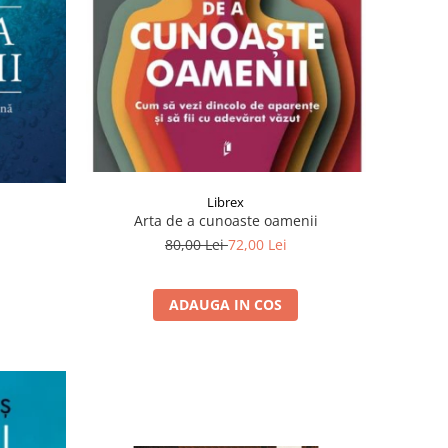
Librex
Arta de a cunoaste oamenii
80,00 Lei
72,00 Lei
ADAUGA IN COS