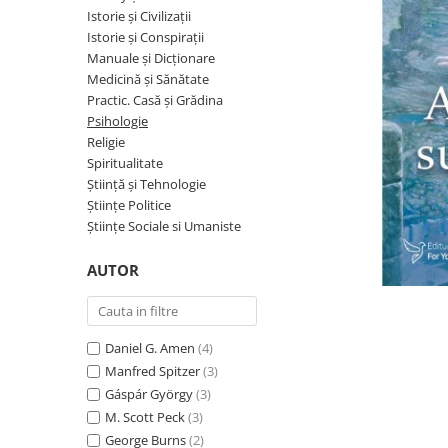
Istorie și Conspirații
Istorie și Civilizații
Manuale și Dicționare
Istorie și Conspirații
Manuale și Dicționare
Medicină și Sănătate
Medicină și Sănătate
Practic. Casă și Grădina
Practic. Casă și Grădina
Psihologie
Psihologie
Religie
Religie
Spiritualitate
Știință și Tehnologie
Spiritualitate
Științe Politice
Știință și Tehnologie
Științe Sociale si Umaniste
Științe Politice
AUTOR
Științe Sociale si Umaniste
Daniel G. Amen
(4)
Manfred Spitzer
(3)
Gáspár György
(3)
M. Scott Peck
(3)
George Burns
(2)