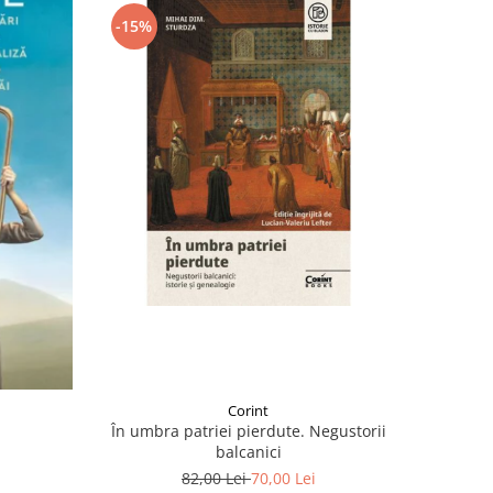
-15%
Corint
În umbra patriei pierdute. Negustorii
balcanici
82,00 Lei
70,00 Lei