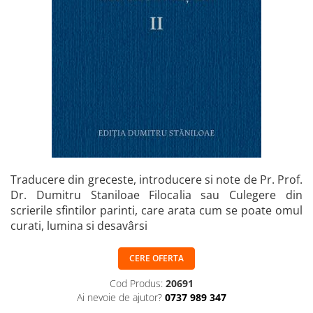
Istorie și Conspirații
Manuale și Dicționare
Medicină și Sănătate
Practic. Casă și Grădina
Psihologie
Religie
Spiritualitate
Știință și Tehnologie
Științe Politice
Traducere din greceste, introducere si note de Pr. Prof.
Dr. Dumitru Staniloae Filocalia sau Culegere din
Științe Sociale si Umaniste
scrierile sfintilor parinti, care arata cum se poate omul
curati, lumina si desavârsi
CERE OFERTA
Cod Produs:
20691
Ai nevoie de ajutor?
0737 989 347