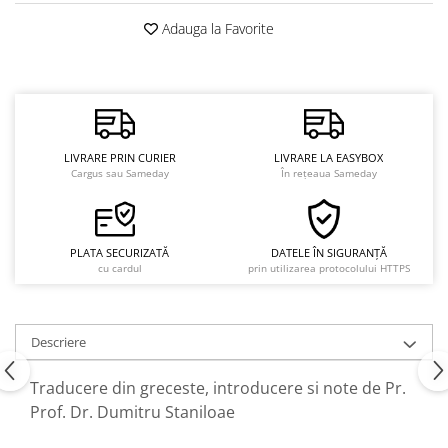
Adauga la Favorite
LIVRARE PRIN CURIER
LIVRARE LA EASYBOX
Cargus sau Sameday
În rețeaua Sameday
PLATA SECURIZATĂ
DATELE ÎN SIGURANȚĂ
cu cardul
prin utilizarea protocolului HTTPS
Descriere
Traducere din greceste, introducere si note de Pr.
Prof. Dr. Dumitru Staniloae