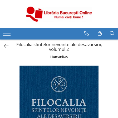
CĂRȚI
Artă și Enciclopedii
Beletristică
Filocalia sfintelor nevointe ale desavarsirii,
Business și Economie
volumul 2
Cărți pentru copii
Humanitas
Cărți pentru tineri
Creșterea copilului
Dezvoltare Personală
Diete și Fitness
Familie și Cuplu
Hobby și Divertisment
Istorie și Civilizații