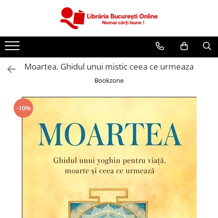
CĂRȚI
Artă și Enciclopedii
Moartea. Ghidul unui mistic ceea ce urmeaza
Beletristică
Bookzone
Business și Economie
Cărți pentru copii
-10%
Cărți pentru tineri
Creșterea copilului
Dezvoltare Personală
Diete și Fitness
Familie și Cuplu
Hobby și Divertisment
Istorie și Civilizații