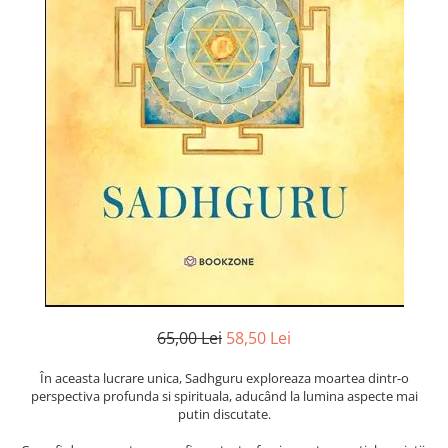
Istorie și Conspirații
Manuale și Dicționare
Medicină și Sănătate
Practic. Casă și Grădina
Psihologie
Religie
Spiritualitate
Știință și Tehnologie
Științe Politice
Științe Sociale si Umaniste
65,00 Lei
58,50 Lei
În aceasta lucrare unica, Sadhguru exploreaza moartea dintr-o
perspectiva profunda si spirituala, aducând la lumina aspecte mai
putin discutate.