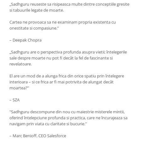
„Sadhguru reuseste sa risipeasca multe dintre conceptiile gresite
si tabuurile legate de moarte.
Cartea ne provoaca sa ne examinam propria existenta cu
onestitate si compasiune.”
– Deepak Chopra
„Sadhguru are o perspectiva profunda asupra vietii; întelegerile
sale despre moarte nu pot fi decât la fel de fascinante si
revelatoare.
El are un mod de a alunga frica din orice spatiu prin întelegere
interioara – si ce frica ar fi mai potrivita de alungat decât
moartea?”
– SZA
"Sadhguru descompune din nou cu maiestrie misterele mintii,
oferind întelepciune profunda si practica, care ne încurajeaza sa
navigam prin viata cu claritate si bucurie.”
– Marc Benioff, CEO Salesforce