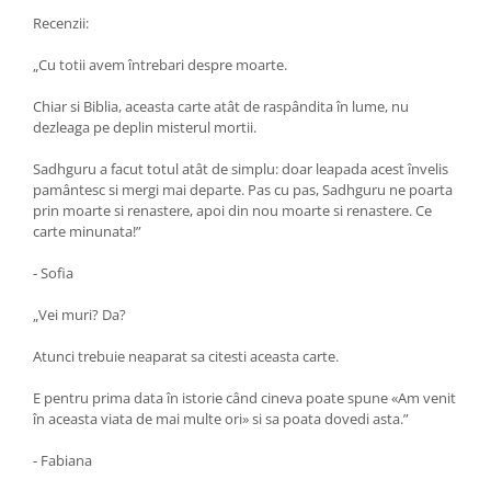
Recenzii:
„Cu totii avem întrebari despre moarte.
Chiar si Biblia, aceasta carte atât de raspândita în lume, nu
dezleaga pe deplin misterul mortii.
Sadhguru a facut totul atât de simplu: doar leapada acest învelis
pamântesc si mergi mai departe. Pas cu pas, Sadhguru ne poarta
prin moarte si renastere, apoi din nou moarte si renastere. Ce
carte minunata!”
- Sofia
„Vei muri? Da?
Atunci trebuie neaparat sa citesti aceasta carte.
E pentru prima data în istorie când cineva poate spune «Am venit
în aceasta viata de mai multe ori» si sa poata dovedi asta.”
- Fabiana