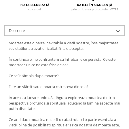
PLATA SECURIZATĂ
DATELE ÎN SIGURANȚĂ
cu cardul
prin utilizarea protocolului HTTPS
Descriere
Moartea este o parte inevitabila a vietii noastre, însa majoritatea
societatilor au avut dificultati în a o accepta.
În continuare, ne confruntam cu întrebarile ce persista: Ce este
moartea? De ce ne este frica de ea?
Ce se întâmpla dupa moarte?
Este un sfârsit sau o poarta catre ceva dincolo?
În aceasta lucrare unica, Sadhguru exploreaza moartea dintr-o
perspectiva profunda si spirituala, aducând la lumina aspecte mai
putin discutate.
Ce-ar fi daca moartea nu ar fi o catastrofa, ci o parte esentiala a
vietii, plina de posibilitati spirituale? Frica noastra de moarte este,