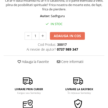
Ce-ar fi daca moartea nu ar fi o catastrofa, ci o parte esentiala a vietii,
plina de posibilitati spirituale? Frica noastra de moarte este, de fapt,
frica de pierdere.
Autor:
Sadhguru
IN STOC
ADAUGA IN COS
Cod Produs:
30017
Ai nevoie de ajutor?
0737 989 347
Adauga la Favorite
Cere informatii
LIVRARE PRIN CURIER
LIVRARE LA EASYBOX
Cargus sau Sameday
În rețeaua Sameday