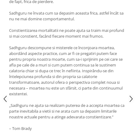
de fapt, frica de pierdere.
Sadhguru ne învata cum sa depasim aceasta frica, astfel încât sa
nu ne mai domine comportamentul.
Constientizarea mortalitatii ne poate ajuta sa traim mai profund
si mai constient, facând fiecare moment mai frumos.
Sadhguru descompune si misterele ce înconjoara moartea,
abordând aspecte practice, cum ar fi ce pregatiri putem face
pentru propria noastra moarte, cum sa-i sprijinim pe cei care se
afla pe cale de a muri si cum putem continua sa le sustinem
calatoria chiar si dupa ce trec în nefiinta. Inspirându-se din
întelepciunea profunda si din propria sa calatorie
transformatoare, autorul ofera o perspectiva complet noua si
necesara – moartea nu este un sfârsit, ci parte din continuumul
existentei.
„Sadhguru ne ajuta sa realizam puterea de a accepta moartea ca
parte inevitabila a vietii si ne arata cum sa depasim limitarile
noastre actuale pentru a atinge adevarata constientizare.”
– Tom Brady