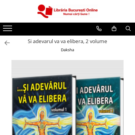
CĂRȚI
Artă și Enciclopedii
Si adevarul va va elibera, 2 volume
Beletristică
Daksha
Business și Economie
Cărți pentru copii
Cărți pentru tineri
Creșterea copilului
Dezvoltare Personală
Diete și Fitness
Familie și Cuplu
Hobby și Divertisment
Istorie și Civilizații