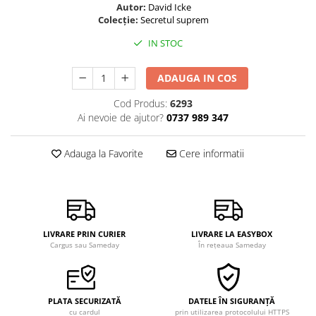
Autor:
David Icke
Colecție:
Secretul suprem
IN STOC
ADAUGA IN COS
Cod Produs:
6293
Ai nevoie de ajutor?
0737 989 347
Adauga la Favorite
Cere informatii
LIVRARE PRIN CURIER
LIVRARE LA EASYBOX
Cargus sau Sameday
În rețeaua Sameday
PLATA SECURIZATĂ
DATELE ÎN SIGURANȚĂ
cu cardul
prin utilizarea protocolului HTTPS