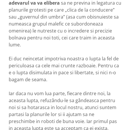
adevarul va va elibera
sa ne previna in legatura cu
planurile grotesti pe care „clica de la conducere”
sau „guvernul din umbra” (asa cum obisnuieste sa
numeasca grupul malefic ce subordoneaza
omenirea) le nutreste cu o incredere si precizie
bolnava pentru noi toti, cei care traim in aceasta
lume.
Ei duc neincetat impotriva noastra o lupta la fel de
periculoasa ca cele mai crunte razboaie. Pentru ca
e o lupta disimulata in pace si libertate, si nici n-o
bagam de seama.
Iar daca nu vom lua parte, fiecare dintre noi, la
aceasta lupta, refuzându-le sa gândeasca pentru
noi si sa hotarasca in locul nostru, atunci suntem
partasi la planurile lor si ii ajutam sa ne
preschimbe in roboti de buna voie. Iar primul pas
in aceasta lupta este sa acceptam ca ei exista.