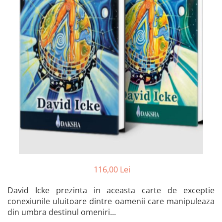
Istorie și Conspirații
Manuale și Dicționare
Medicină și Sănătate
Practic. Casă și Grădina
Psihologie
Religie
Spiritualitate
Știință și Tehnologie
Științe Politice
Științe Sociale si Umaniste
116,00 Lei
David Icke prezinta in aceasta carte de exceptie
conexiunile uluitoare dintre oamenii care manipuleaza
din umbra destinul omeniri...