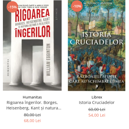
-10%
-15%
Humanitas
Librex
Rigoarea îngerilor. Borges,
Istoria Cruciadelor
Heisenberg, Kant şi natura
60,00 Lei
ultimă a realităţii
80,00 Lei
54,00 Lei
68,00 Lei