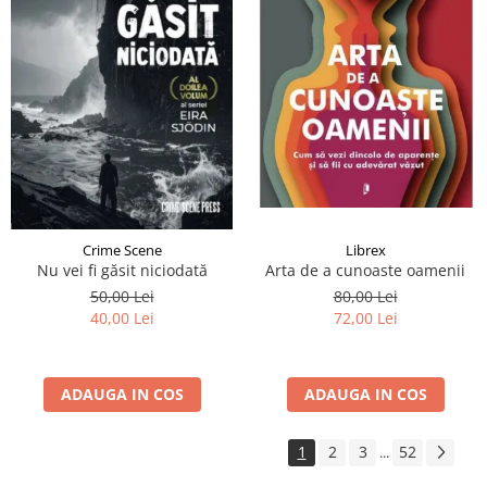
Crime Scene
Librex
Nu vei fi găsit niciodată
Arta de a cunoaste oamenii
50,00 Lei
80,00 Lei
40,00 Lei
72,00 Lei
ADAUGA IN COS
ADAUGA IN COS
1
2
3
52
...