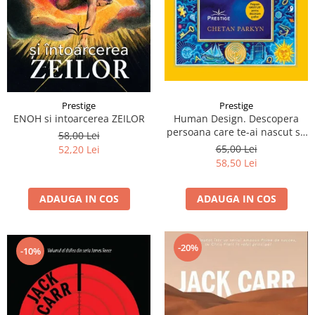
Prestige
Prestige
Human Design. Descopera
ENOH si intoarcerea ZEILOR
persoana care te-ai nascut sa
58,00 Lei
fii
65,00 Lei
52,20 Lei
58,50 Lei
ADAUGA IN COS
ADAUGA IN COS
-20%
-10%