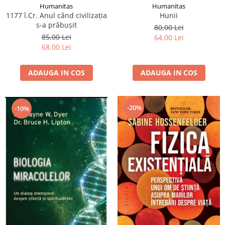
Humanitas
Humanitas
1177 î.Cr. Anul când civilizaţia
Hunii
s-a prăbuşit
80,00 Lei
85,00 Lei
64,00 Lei
68,00 Lei
ADAUGA IN COS
ADAUGA IN COS
-20%
-10%