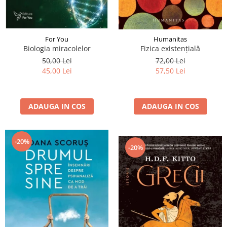
For You
Humanitas
Biologia miracolelor
Fizica existenţială
50,00 Lei
72,00 Lei
45,00 Lei
57,50 Lei
ADAUGA IN COS
ADAUGA IN COS
-20%
-20%