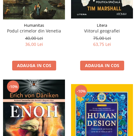
Litera
Humanitas
Viitorul geografiei
Podul crimelor din Venetia
75,00 Lei
40,00 Lei
63,75 Lei
36,00 Lei
ADAUGA IN COS
ADAUGA IN COS
-10%
-10%