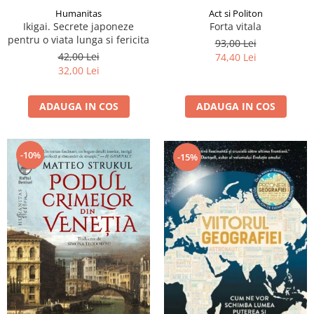
Humanitas
Act si Politon
Ikigai. Secrete japoneze
Forta vitala
pentru o viata lunga si fericita
93,00 Lei
42,00 Lei
74,40 Lei
32,00 Lei
ADAUGA IN COS
ADAUGA IN COS
-10%
-15%