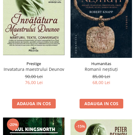
Prestige
Humanitas
Invatatura maestrului Deunov
Romanii neştiuţi
90,00 Lei
85,00 Lei
76,00 Lei
68,00 Lei
ADAUGA IN COS
ADAUGA IN COS
-20%
-15%