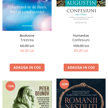
Istorie și Conspirații
Manuale și Dicționare
Medicină și Sănătate
Practic. Casă și Grădina
Psihologie
Bookzone
Humanitas
Religie
Trezirea
Confesiuni
Spiritualitate
60,00 Lei
100,00 Lei
54,00 Lei
85,00 Lei
Știință și Tehnologie
Științe Politice
ADAUGA IN COS
ADAUGA IN COS
Științe Sociale si Umaniste
-20%
-16%