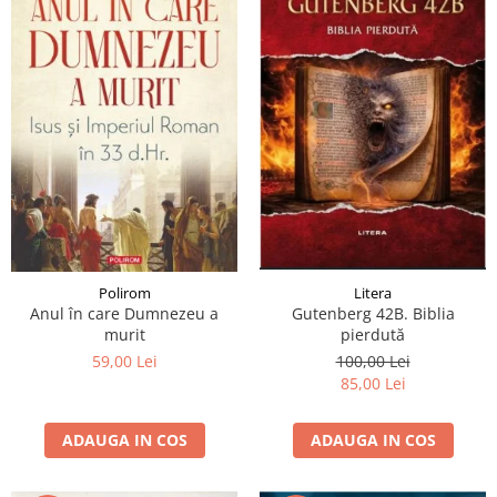
Polirom
Litera
Anul în care Dumnezeu a
Gutenberg 42B. Biblia
murit
pierdută
59,00 Lei
100,00 Lei
85,00 Lei
ADAUGA IN COS
ADAUGA IN COS