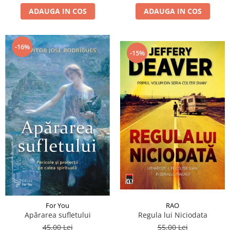
ADAUGA IN COS
ADAUGA IN COS
-16%
-15%
RAO
For You
Regula lui Niciodata
Apărarea sufletului
55,00 Lei
45,00 Lei