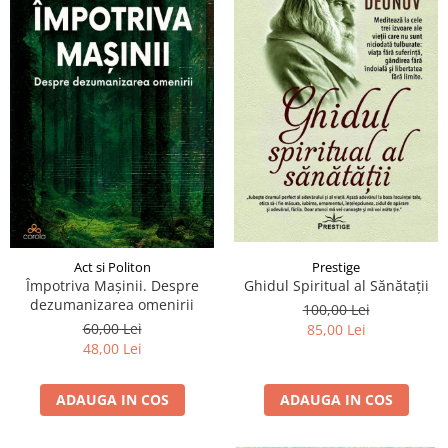
Act si Politon
Prestige
Împotriva Mașinii. Despre
Ghidul Spiritual al Sănătații
dezumanizarea omenirii
100,00 Lei
60,00 Lei
85,00 Lei
48,00 Lei
ADAUGA IN COS
ADAUGA IN COS