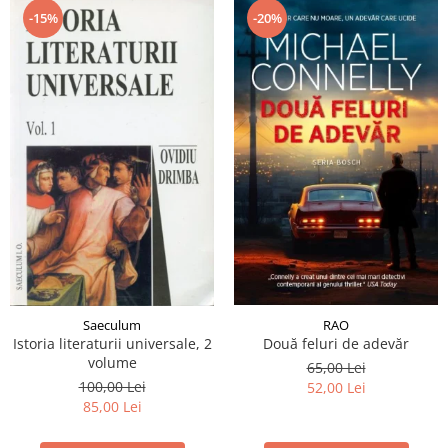
-15%
-20%
RAO
Saeculum
Două feluri de adevăr
Istoria literaturii universale, 2
volume
65,00 Lei
100,00 Lei
52,00 Lei
85,00 Lei