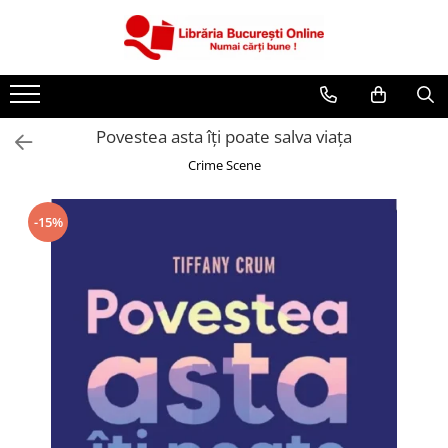
CĂRȚI
Artă și Enciclopedii
Povestea asta îți poate salva viața
Beletristică
Crime Scene
Business și Economie
Cărți pentru copii
-15%
Cărți pentru tineri
Creșterea copilului
Dezvoltare Personală
Diete și Fitness
Familie și Cuplu
Hobby și Divertisment
Istorie și Civilizații