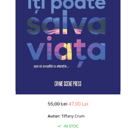
Istorie și Conspirații
Manuale și Dicționare
Medicină și Sănătate
Practic. Casă și Grădina
Psihologie
Religie
Spiritualitate
Știință și Tehnologie
Științe Politice
Științe Sociale si Umaniste
55,00 Lei
47,00 Lei
Autor:
Tiffany Crum
IN STOC