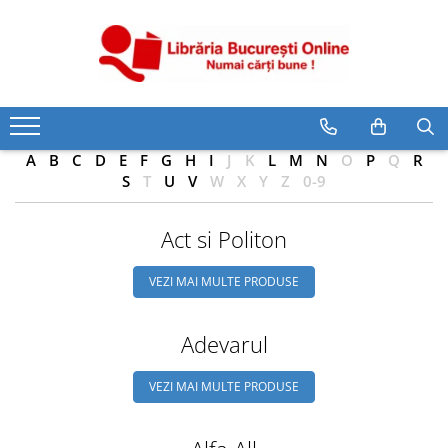
CĂRȚI
Artă și Enciclopedii
Beletristică
A
B
C
D
E
F
G
H
I
J
K
L
M
N
O
P
Q
R
Business și Economie
S
T
U
V
W
X
Y
Z
0-9
Cărți pentru copii
Cărți pentru tineri
Act si Politon
Creșterea copilului
VEZI MAI MULTE PRODUSE
Dezvoltare Personală
Diete și Fitness
Adevarul
Familie și Cuplu
Hobby și Divertisment
VEZI MAI MULTE PRODUSE
Istorie și Civilizații