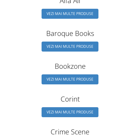
Alfa All
Istorie și Conspirații
Manuale și Dicționare
VEZI MAI MULTE PRODUSE
Medicină și Sănătate
Practic. Casă și Grădina
Baroque Books
Psihologie
VEZI MAI MULTE PRODUSE
Religie
Spiritualitate
Bookzone
Știință și Tehnologie
Științe Politice
VEZI MAI MULTE PRODUSE
Științe Sociale si Umaniste
Corint
VEZI MAI MULTE PRODUSE
Crime Scene