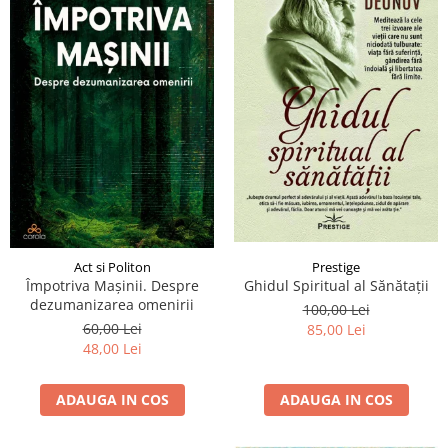
Act si Politon
Prestige
Împotriva Mașinii. Despre
Ghidul Spiritual al Sănătații
dezumanizarea omenirii
100,00 Lei
60,00 Lei
85,00 Lei
48,00 Lei
ADAUGA IN COS
ADAUGA IN COS