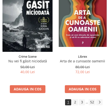
Crime Scene
Librex
Nu vei fi găsit niciodată
Arta de a cunoaste oamenii
50,00 Lei
80,00 Lei
40,00 Lei
72,00 Lei
ADAUGA IN COS
ADAUGA IN COS
1
2
3
52
...