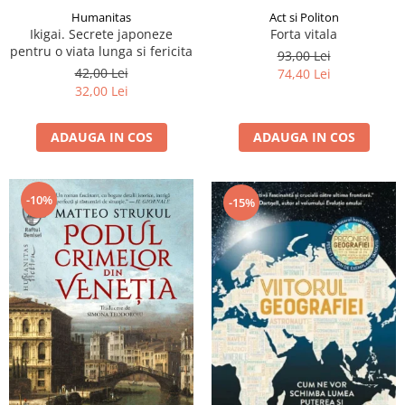
Humanitas
Act si Politon
Ikigai. Secrete japoneze
Forta vitala
pentru o viata lunga si fericita
93,00 Lei
42,00 Lei
74,40 Lei
32,00 Lei
ADAUGA IN COS
ADAUGA IN COS
-10%
-15%