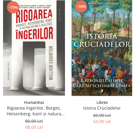
-10%
-15%
Humanitas
Librex
Rigoarea îngerilor. Borges,
Istoria Cruciadelor
Heisenberg, Kant şi natura
60,00 Lei
ultimă a realităţii
80,00 Lei
54,00 Lei
68,00 Lei