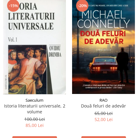
-15%
-20%
RAO
Saeculum
Două feluri de adevăr
Istoria literaturii universale, 2
volume
65,00 Lei
100,00 Lei
52,00 Lei
85,00 Lei