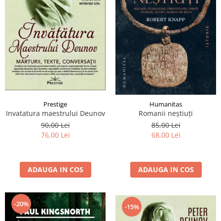
Prestige
Humanitas
Invatatura maestrului Deunov
Romanii neştiuţi
90,00 Lei
85,00 Lei
76,00 Lei
68,00 Lei
ADAUGA IN COS
ADAUGA IN COS
-20%
-15%