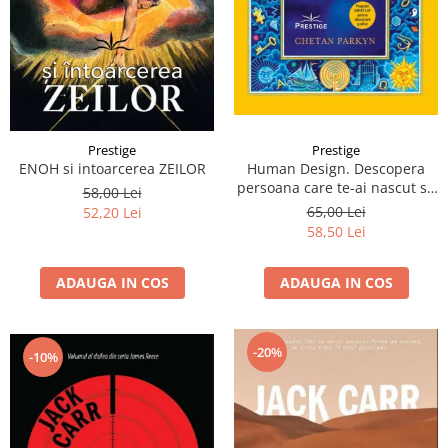
Prestige
Prestige
Human Design. Descopera
ENOH si intoarcerea ZEILOR
persoana care te-ai nascut sa
58,00 Lei
fii
65,00 Lei
52,20 Lei
58,50 Lei
ADAUGA IN COS
ADAUGA IN COS
-20%
-10%