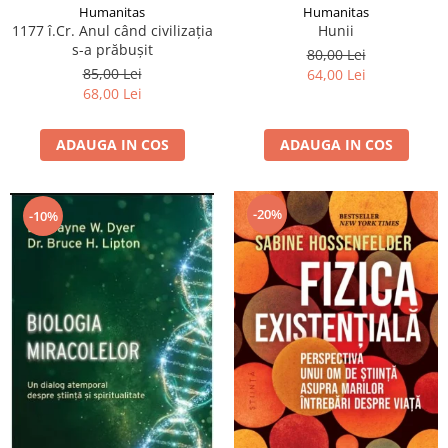
Humanitas
Humanitas
1177 î.Cr. Anul când civilizaţia
Hunii
s-a prăbuşit
80,00 Lei
85,00 Lei
64,00 Lei
68,00 Lei
ADAUGA IN COS
ADAUGA IN COS
-20%
-10%