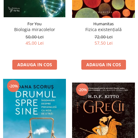
For You
Humanitas
Biologia miracolelor
Fizica existenţială
50,00 Lei
72,00 Lei
45,00 Lei
57,50 Lei
ADAUGA IN COS
ADAUGA IN COS
-20%
-20%