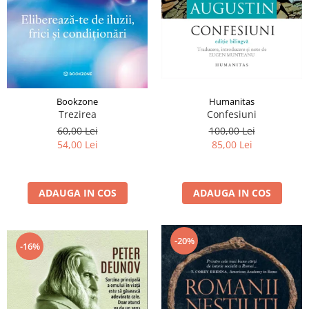
Istorie și Conspirații
Manuale și Dicționare
Medicină și Sănătate
Practic. Casă și Grădina
Psihologie
Bookzone
Humanitas
Religie
Trezirea
Confesiuni
Spiritualitate
60,00 Lei
100,00 Lei
54,00 Lei
85,00 Lei
Știință și Tehnologie
Științe Politice
ADAUGA IN COS
ADAUGA IN COS
Științe Sociale si Umaniste
-20%
-16%