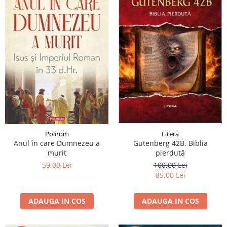
Polirom
Litera
Anul în care Dumnezeu a
Gutenberg 42B. Biblia
murit
pierdută
59,00 Lei
100,00 Lei
85,00 Lei
ADAUGA IN COS
ADAUGA IN COS