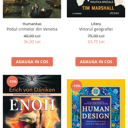
Litera
Humanitas
Viitorul geografiei
Podul crimelor din Venetia
75,00 Lei
40,00 Lei
63,75 Lei
36,00 Lei
ADAUGA IN COS
ADAUGA IN COS
-10%
-10%