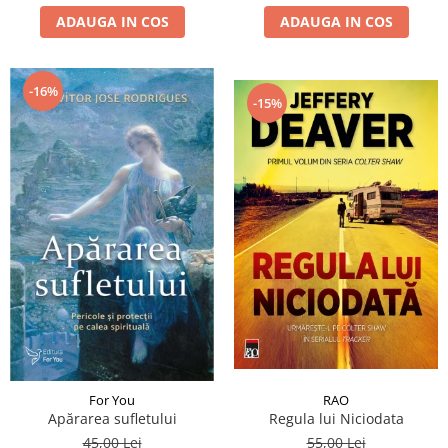
ADAUGA IN COS
ADAUGA IN COS
-16%
-15%
RAO
For You
Regula lui Niciodata
Apărarea sufletului
55,00 Lei
45,00 Lei