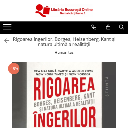
CĂRȚI
Artă și Enciclopedii
Rigoarea îngerilor. Borges, Heisenberg, Kant şi
Beletristică
natura ultimă a realităţii
Business și Economie
Humanitas
Cărți pentru copii
Cărți pentru tineri
-15%
Creșterea copilului
Dezvoltare Personală
Diete și Fitness
Familie și Cuplu
Hobby și Divertisment
Istorie și Civilizații