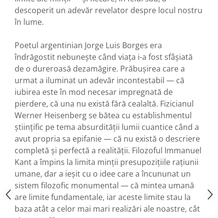
descoperit un adevăr revelator despre locul nostru
în lume.
Poetul argentinian Jorge Luis Borges era
îndrăgostit nebunește când viața i-a fost sfâșiată
de o dureroasă dezamăgire. Prăbușirea care a
urmat a iluminat un adevăr incontestabil — că
iubirea este în mod necesar impregnată de
pierdere, că una nu există fără cealaltă. Fizicianul
Werner Heisenberg se bătea cu establishmentul
științific pe tema absurdității lumii cuantice când a
avut propria sa epifanie — că nu există o descriere
completă și perfectă a realității. Filozoful Immanuel
Kant a împins la limita minții presupozițiile rațiunii
umane, dar a ieșit cu o idee care a încununat un
sistem filozofic monumental — că mintea umană
are limite fundamentale, iar aceste limite stau la
baza atât a celor mai mari realizări ale noastre, cât