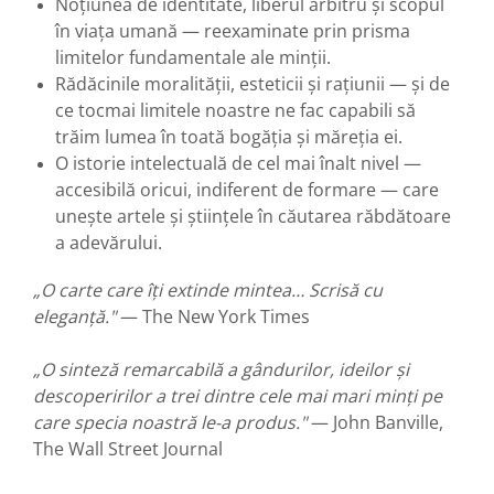
Noțiunea de identitate, liberul arbitru și scopul
în viața umană — reexaminate prin prisma
limitelor fundamentale ale minții.
Rădăcinile moralității, esteticii și rațiunii — și de
ce tocmai limitele noastre ne fac capabili să
trăim lumea în toată bogăția și măreția ei.
O istorie intelectuală de cel mai înalt nivel —
accesibilă oricui, indiferent de formare — care
unește artele și științele în căutarea răbdătoare
a adevărului.
„O carte care îți extinde mintea… Scrisă cu
eleganță."
— The New York Times
„O sinteză remarcabilă a gândurilor, ideilor și
descoperirilor a trei dintre cele mai mari minți pe
care specia noastră le-a produs."
— John Banville,
The Wall Street Journal