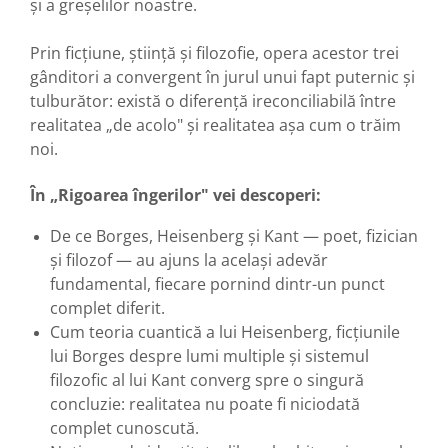
și a greșelilor noastre.
Prin ficțiune, știință și filozofie, opera acestor trei
gânditori a convergent în jurul unui fapt puternic și
tulburător: există o diferență ireconciliabilă între
realitatea „de acolo" și realitatea așa cum o trăim
noi.
În „Rigoarea îngerilor" vei descoperi:
De ce Borges, Heisenberg și Kant — poet, fizician
și filozof — au ajuns la același adevăr
fundamental, fiecare pornind dintr-un punct
complet diferit.
Cum teoria cuantică a lui Heisenberg, ficțiunile
lui Borges despre lumi multiple și sistemul
filozofic al lui Kant converg spre o singură
concluzie: realitatea nu poate fi niciodată
complet cunoscută.