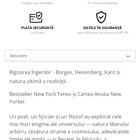
Cargus sau Sameday
În rețeaua Sameday
PLATA SECURIZATĂ
DATELE ÎN SIGURANȚĂ
cu cardul
prin utilizarea protocolului HTTPS
Descriere
Rigoarea îngerilor - Borges, Heisenberg, Kant și
natura ultimă a realității
Bestseller New York Times și Cartea Anului New
Yorker.
Un poet, un fizician și un filozof au explorat cele
mai mari enigme ale universului — natura liberului
arbitru, țesătura stranie a cosmosului, adevăratele
limite ale minții — și fiecare, în felul său, a