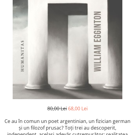
Istorie și Conspirații
Manuale și Dicționare
Medicină și Sănătate
Practic. Casă și Grădina
Psihologie
Religie
Spiritualitate
Știință și Tehnologie
Științe Politice
Științe Sociale si Umaniste
80,00 Lei
68,00 Lei
Ce au în comun un poet argentinian, un fizician german
și un filozof prusac? Toți trei au descoperit,
independent, același adevăr cutremurător: realitatea