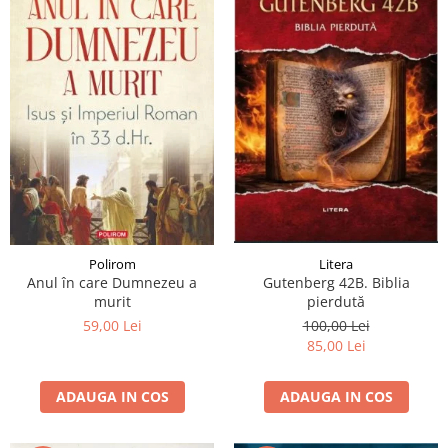
Polirom
Litera
Anul în care Dumnezeu a
Gutenberg 42B. Biblia
murit
pierdută
59,00 Lei
100,00 Lei
85,00 Lei
ADAUGA IN COS
ADAUGA IN COS