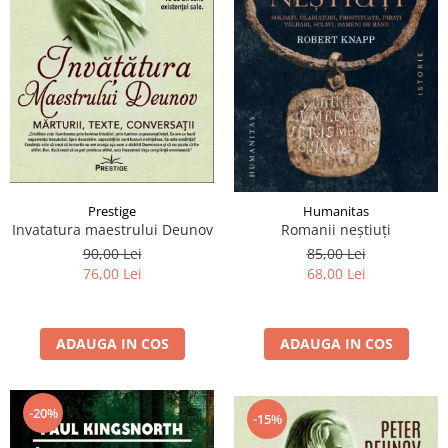
Prestige
Humanitas
Invatatura maestrului Deunov
Romanii neştiuţi
90,00 Lei
85,00 Lei
76,00 Lei
68,00 Lei
ADAUGA IN COS
ADAUGA IN COS
-20%
-15%