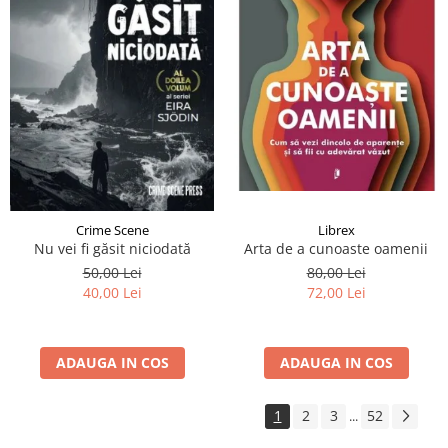
Crime Scene
Librex
Nu vei fi găsit niciodată
Arta de a cunoaste oamenii
50,00 Lei
80,00 Lei
40,00 Lei
72,00 Lei
ADAUGA IN COS
ADAUGA IN COS
1
2
3
52
...