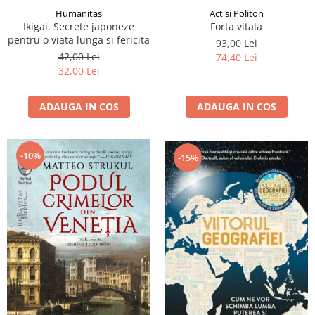
Humanitas
Act si Politon
Ikigai. Secrete japoneze
Forta vitala
pentru o viata lunga si fericita
93,00 Lei
42,00 Lei
74,40 Lei
32,00 Lei
ADAUGA IN COS
ADAUGA IN COS
-10%
-15%