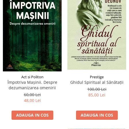
Act si Politon
Prestige
Împotriva Mașinii. Despre
Ghidul Spiritual al Sănătații
dezumanizarea omenirii
100,00 Lei
60,00 Lei
85,00 Lei
48,00 Lei
ADAUGA IN COS
ADAUGA IN COS