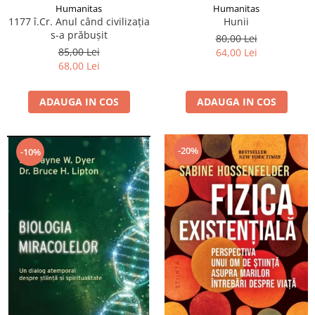
Humanitas
Humanitas
1177 î.Cr. Anul când civilizaţia
Hunii
s-a prăbuşit
80,00 Lei
85,00 Lei
64,00 Lei
68,00 Lei
ADAUGA IN COS
ADAUGA IN COS
-20%
-10%