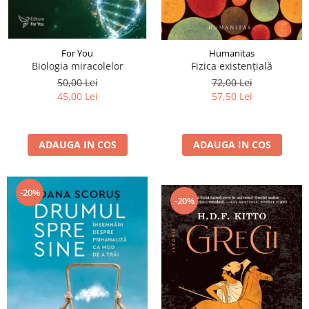
For You
Humanitas
Biologia miracolelor
Fizica existenţială
50,00 Lei
72,00 Lei
45,00 Lei
57,50 Lei
ADAUGA IN COS
ADAUGA IN COS
-20%
-20%