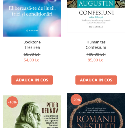
Istorie și Conspirații
Manuale și Dicționare
Medicină și Sănătate
Practic. Casă și Grădina
Psihologie
Bookzone
Humanitas
Religie
Trezirea
Confesiuni
Spiritualitate
60,00 Lei
100,00 Lei
54,00 Lei
85,00 Lei
Știință și Tehnologie
Științe Politice
ADAUGA IN COS
ADAUGA IN COS
Științe Sociale si Umaniste
-20%
-16%