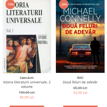
-15%
-20%
RAO
Saeculum
Două feluri de adevăr
Istoria literaturii universale, 2
volume
65,00 Lei
100,00 Lei
52,00 Lei
85,00 Lei