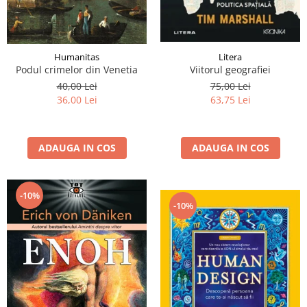
Litera
Humanitas
Viitorul geografiei
Podul crimelor din Venetia
75,00 Lei
40,00 Lei
63,75 Lei
36,00 Lei
ADAUGA IN COS
ADAUGA IN COS
-10%
-10%