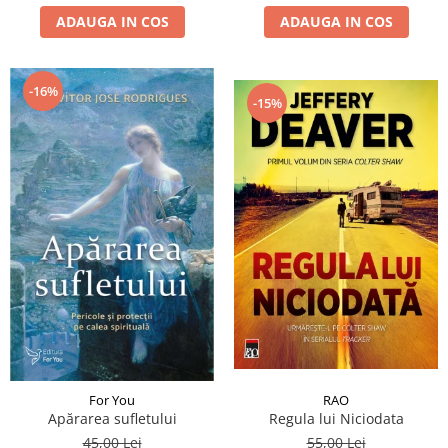
ADAUGA IN COS
ADAUGA IN COS
-16%
-15%
RAO
For You
Regula lui Niciodata
Apărarea sufletului
55,00 Lei
45,00 Lei