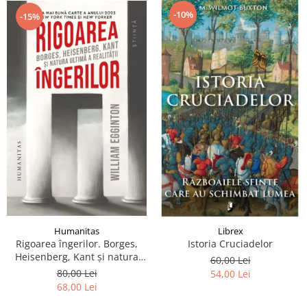
-10%
-15%
Humanitas
Librex
Rigoarea îngerilor. Borges,
Istoria Cruciadelor
Heisenberg, Kant şi natura
60,00 Lei
ultimă a realităţii
80,00 Lei
54,00 Lei
68,00 Lei