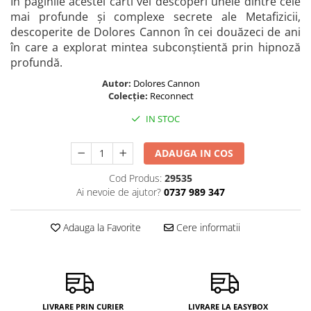
În paginile acestei carti vei descoperi unele dintre cele
mai profunde și complexe secrete ale Metafizicii,
descoperite de Dolores Cannon în cei douăzeci de ani
în care a explorat mintea subconștientă prin hipnoză
profundă.
Autor:
Dolores Cannon
Colecție:
Reconnect
IN STOC
ADAUGA IN COS
Cod Produs:
29535
Ai nevoie de ajutor?
0737 989 347
Adauga la Favorite
Cere informatii
LIVRARE PRIN CURIER
LIVRARE LA EASYBOX