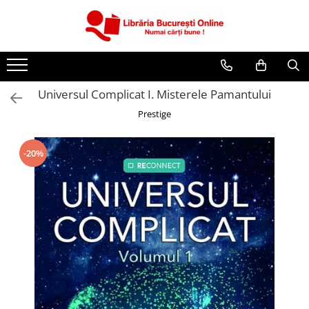
CĂRȚI
Artă și Enciclopedii
Universul Complicat I. Misterele Pamantului
Beletristică
Prestige
Business și Economie
Cărți pentru copii
-20%
Cărți pentru tineri
Creșterea copilului
Dezvoltare Personală
Diete și Fitness
Familie și Cuplu
Hobby și Divertisment
Istorie și Civilizații