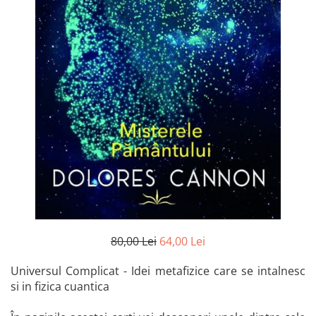
Istorie și Conspirații
Manuale și Dicționare
Medicină și Sănătate
Practic. Casă și Grădina
Psihologie
Religie
Spiritualitate
Știință și Tehnologie
Științe Politice
Științe Sociale si Umaniste
80,00 Lei
64,00 Lei
Universul Complicat - Idei metafizice care se intalnesc
si in fizica cuantica