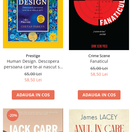
Prestige
Crime Scene
Human Design. Descopera
Fanaticul
persoana care te-ai nascut sa
65,00 Lei
fii
65,00 Lei
58,50 Lei
58,50 Lei
ADAUGA IN COS
ADAUGA IN COS
-20%