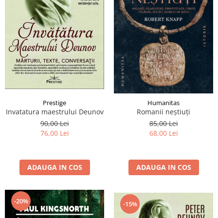
Prestige
Humanitas
Invatatura maestrului Deunov
Romanii neştiuţi
90,00 Lei
85,00 Lei
76,00 Lei
68,00 Lei
ADAUGA IN COS
ADAUGA IN COS
-20%
-15%