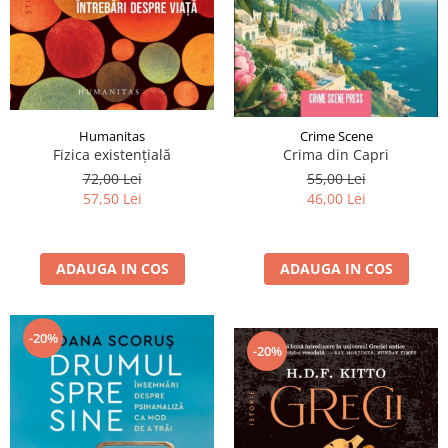
Humanitas
Crime Scene
Fizica existenţială
Crima din Capri
72,00 Lei
55,00 Lei
57,50 Lei
46,00 Lei
ADAUGA IN COS
ADAUGA IN COS
-20%
-20%