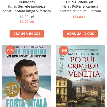
Humanitas
Grupul Editorial ART
Ikigai. Secrete japoneze
Harry Potter si camera
pentru o viata lunga si fericita
secretelor, editie ilustrata
42,00 Lei
133,00 Lei
32,00 Lei
ADAUGA IN COS
ADAUGA IN COS
-20%
-10%