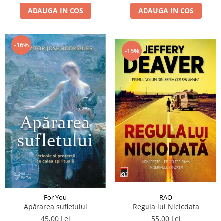
ADAUGA IN COS
ADAUGA IN COS
-16%
-15%
RAO
For You
Regula lui Niciodata
Apărarea sufletului
55,00 Lei
45,00 Lei