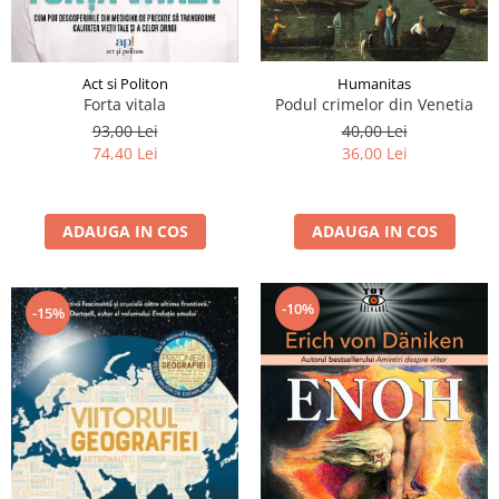
Humanitas
Act si Politon
Podul crimelor din Venetia
Forta vitala
40,00 Lei
93,00 Lei
36,00 Lei
74,40 Lei
ADAUGA IN COS
ADAUGA IN COS
-10%
-15%