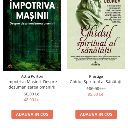
Act si Politon
Prestige
Împotriva Mașinii. Despre
Ghidul Spiritual al Sănătații
dezumanizarea omenirii
100,00 Lei
60,00 Lei
85,00 Lei
48,00 Lei
ADAUGA IN COS
ADAUGA IN COS