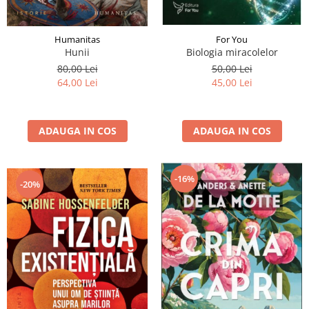
Humanitas
For You
Hunii
Biologia miracolelor
80,00 Lei
50,00 Lei
64,00 Lei
45,00 Lei
ADAUGA IN COS
ADAUGA IN COS
-16%
-20%