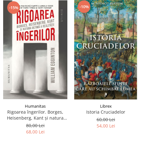
-10%
-15%
Humanitas
Librex
Rigoarea îngerilor. Borges,
Istoria Cruciadelor
Heisenberg, Kant şi natura
60,00 Lei
ultimă a realităţii
80,00 Lei
54,00 Lei
68,00 Lei