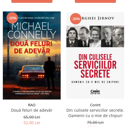
-20%
-20%
RAO
Corint
Două feluri de adevăr
Din culisele serviciilor secrete.
Oamenii cu o mie de chipuri
65,00 Lei
75,00 Lei
52,00 Lei