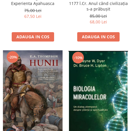
1177 î.Cr. Anul când civilizaţia
Experienta Ayahuasca
s-a prăbuşit
75,00 Lei
85,00 Lei
67,50 Lei
68,00 Lei
ADAUGA IN COS
ADAUGA IN COS
-20%
-10%