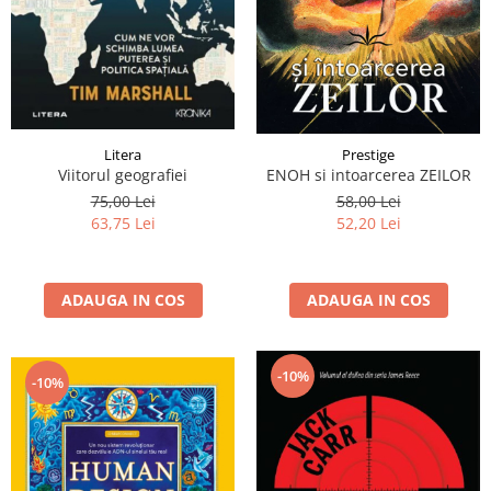
Litera
Prestige
Viitorul geografiei
ENOH si intoarcerea ZEILOR
75,00 Lei
58,00 Lei
63,75 Lei
52,20 Lei
ADAUGA IN COS
ADAUGA IN COS
-10%
-10%