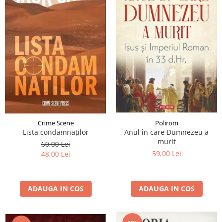
Polirom
Crime Scene
Anul în care Dumnezeu a
Lista condamnaților
murit
60,00 Lei
59,00 Lei
48,00 Lei
ADAUGA IN COS
ADAUGA IN COS