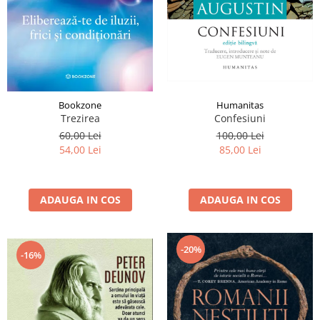
Istorie și Conspirații
Manuale și Dicționare
Medicină și Sănătate
Practic. Casă și Grădina
Psihologie
Bookzone
Humanitas
Religie
Trezirea
Confesiuni
Spiritualitate
60,00 Lei
100,00 Lei
54,00 Lei
85,00 Lei
Știință și Tehnologie
Științe Politice
ADAUGA IN COS
ADAUGA IN COS
Științe Sociale si Umaniste
-20%
-16%