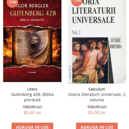
-15%
-15%
Litera
Saeculum
Gutenberg 42B. Biblia
Istoria literaturii universale, 2
pierdută
volume
100,00 Lei
100,00 Lei
85,00 Lei
85,00 Lei
ADAUGA IN COS
ADAUGA IN COS