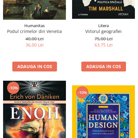
Litera
Humanitas
Viitorul geografiei
Podul crimelor din Venetia
75,00 Lei
40,00 Lei
63,75 Lei
36,00 Lei
ADAUGA IN COS
ADAUGA IN COS
-10%
-10%