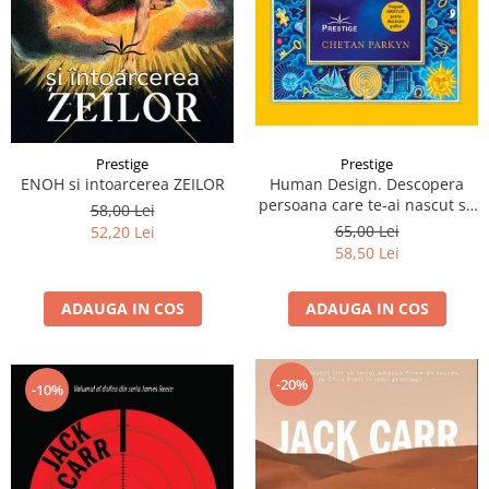
Prestige
Prestige
Human Design. Descopera
ENOH si intoarcerea ZEILOR
persoana care te-ai nascut sa
58,00 Lei
fii
65,00 Lei
52,20 Lei
58,50 Lei
ADAUGA IN COS
ADAUGA IN COS
-20%
-10%