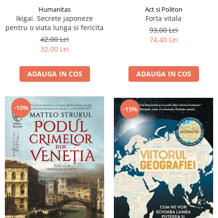
Humanitas
Act si Politon
Ikigai. Secrete japoneze
Forta vitala
pentru o viata lunga si fericita
93,00 Lei
42,00 Lei
74,40 Lei
32,00 Lei
ADAUGA IN COS
ADAUGA IN COS
-10%
-15%