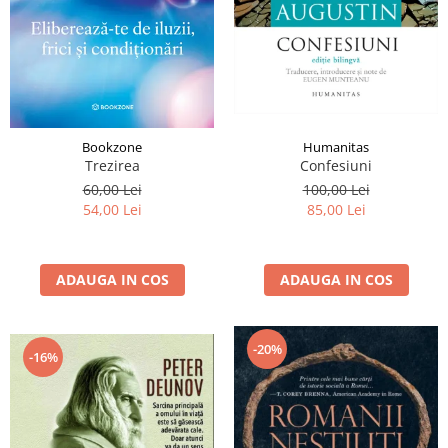
Istorie și Conspirații
Manuale și Dicționare
Medicină și Sănătate
Practic. Casă și Grădina
Psihologie
Bookzone
Humanitas
Religie
Trezirea
Confesiuni
Spiritualitate
60,00 Lei
100,00 Lei
54,00 Lei
85,00 Lei
Știință și Tehnologie
Științe Politice
ADAUGA IN COS
ADAUGA IN COS
Științe Sociale si Umaniste
-20%
-16%