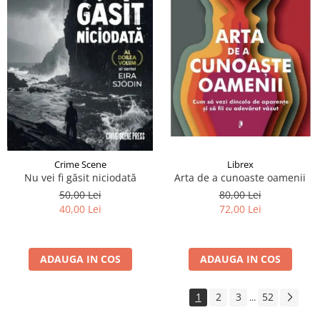
Crime Scene
Librex
Nu vei fi găsit niciodată
Arta de a cunoaste oamenii
50,00 Lei
80,00 Lei
40,00 Lei
72,00 Lei
ADAUGA IN COS
ADAUGA IN COS
1
2
3
52
...