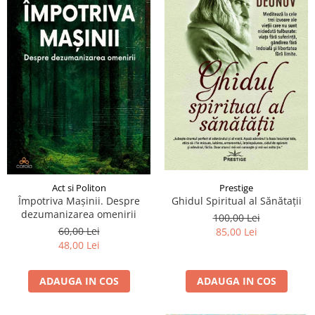
Act si Politon
Prestige
Împotriva Mașinii. Despre
Ghidul Spiritual al Sănătații
dezumanizarea omenirii
100,00 Lei
60,00 Lei
85,00 Lei
48,00 Lei
ADAUGA IN COS
ADAUGA IN COS