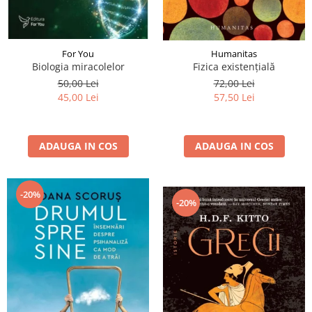
For You
Humanitas
Biologia miracolelor
Fizica existenţială
50,00 Lei
72,00 Lei
45,00 Lei
57,50 Lei
ADAUGA IN COS
ADAUGA IN COS
-20%
-20%