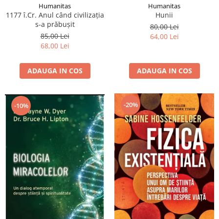
Humanitas
Humanitas
1177 î.Cr. Anul când civilizaţia
Hunii
s-a prăbuşit
80,00 Lei
85,00 Lei
64,00 Lei
68,00 Lei
ADAUGA IN COS
ADAUGA IN COS
-20%
-10%