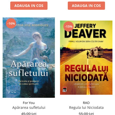
ADAUGA IN COS
ADAUGA IN COS
-16%
-15%
RAO
For You
Regula lui Niciodata
Apărarea sufletului
55,00 Lei
45,00 Lei