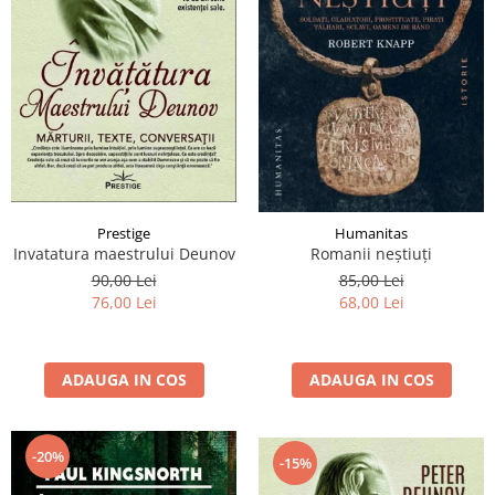
Prestige
Humanitas
Invatatura maestrului Deunov
Romanii neştiuţi
90,00 Lei
85,00 Lei
76,00 Lei
68,00 Lei
ADAUGA IN COS
ADAUGA IN COS
-20%
-15%