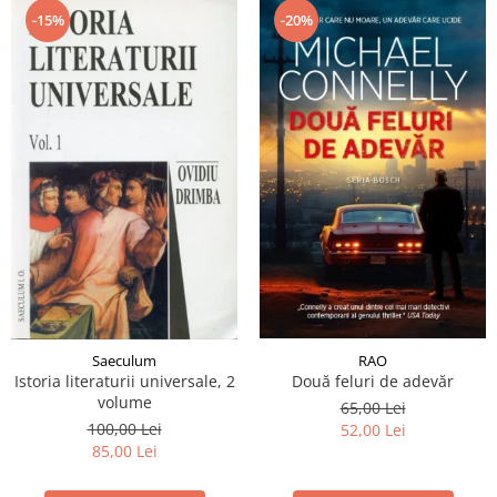
-15%
-20%
RAO
Saeculum
Două feluri de adevăr
Istoria literaturii universale, 2
volume
65,00 Lei
100,00 Lei
52,00 Lei
85,00 Lei