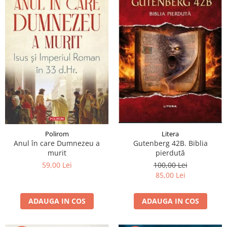
Polirom
Litera
Anul în care Dumnezeu a
Gutenberg 42B. Biblia
murit
pierdută
59,00 Lei
100,00 Lei
85,00 Lei
ADAUGA IN COS
ADAUGA IN COS