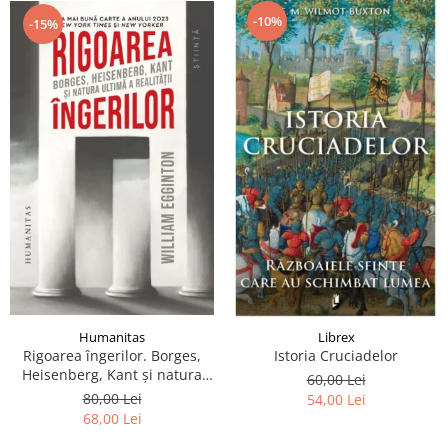
-10%
-15%
Humanitas
Librex
Rigoarea îngerilor. Borges,
Istoria Cruciadelor
Heisenberg, Kant şi natura
60,00 Lei
ultimă a realităţii
80,00 Lei
54,00 Lei
68,00 Lei