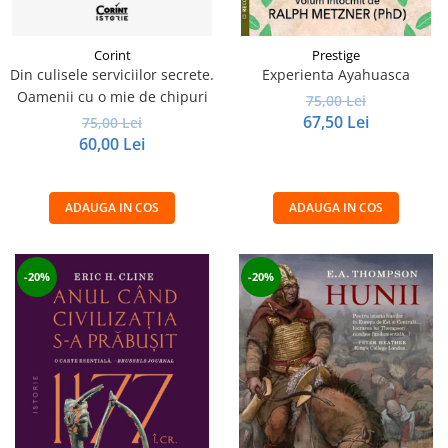
Corint
Prestige
Din culisele serviciilor secrete.
Experienta Ayahuasca
Oamenii cu o mie de chipuri
75,00 Lei
67,50 Lei
75,00 Lei
60,00 Lei
ADAUGA IN COS
ADAUGA IN COS
-20%
-20%