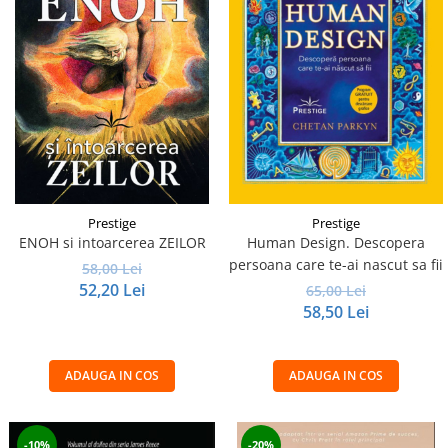
Prestige
Prestige
ENOH si intoarcerea ZEILOR
Human Design. Descopera
persoana care te-ai nascut sa fii
58,00 Lei
52,20 Lei
65,00 Lei
58,50 Lei
ADAUGA IN COS
ADAUGA IN COS
-10%
-20%