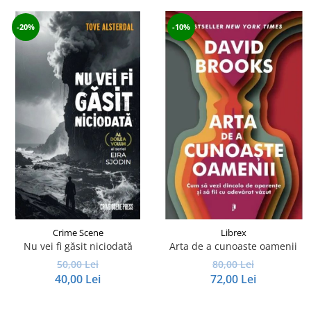
-20%
-10%
Crime Scene
Librex
Nu vei fi găsit niciodată
Arta de a cunoaste oamenii
50,00 Lei
80,00 Lei
40,00 Lei
72,00 Lei