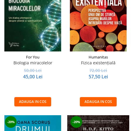
For You
Humanitas
Biologia miracolelor
Fizica existenţială
50,00 Lei
72,00 Lei
45,00 Lei
57,50 Lei
ADAUGA IN COS
ADAUGA IN COS
-20%
-20%