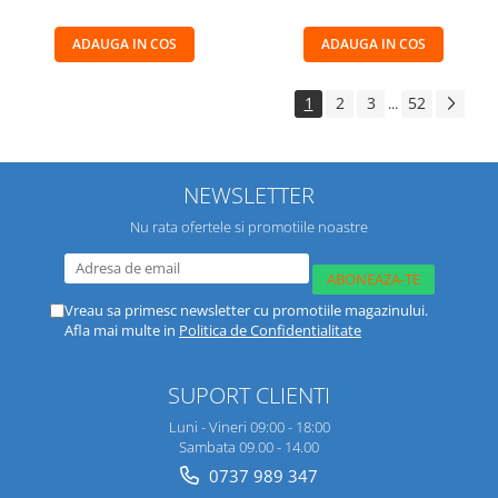
ADAUGA IN COS
ADAUGA IN COS
1
2
3
52
...
NEWSLETTER
Nu rata ofertele si promotiile noastre
Vreau sa primesc newsletter cu promotiile magazinului.
Afla mai multe in
Politica de Confidentialitate
SUPORT CLIENTI
Luni - Vineri 09:00 - 18:00
Sambata 09.00 - 14.00
0737 989 347