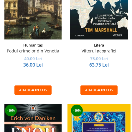
Humanitas
Litera
Podul crimelor din Venetia
Viitorul geografiei
40,00 Lei
75,00 Lei
36,00 Lei
63,75 Lei
ADAUGA IN COS
ADAUGA IN COS
-10%
-10%