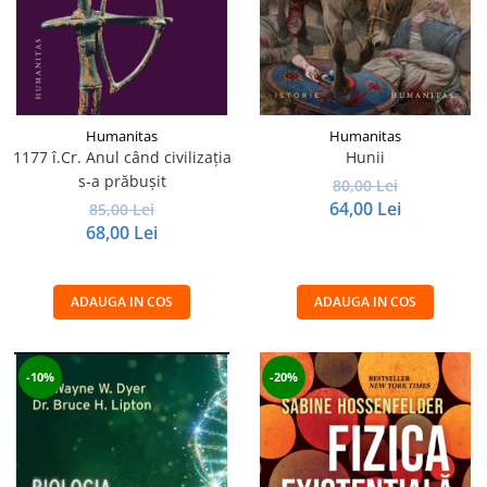
Humanitas
Humanitas
1177 î.Cr. Anul când civilizaţia
Hunii
s-a prăbuşit
80,00 Lei
64,00 Lei
85,00 Lei
68,00 Lei
ADAUGA IN COS
ADAUGA IN COS
-10%
-20%