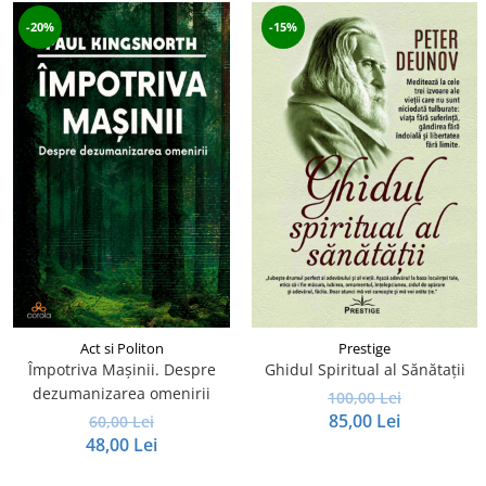
-20%
-15%
Act si Politon
Prestige
Împotriva Mașinii. Despre
Ghidul Spiritual al Sănătații
dezumanizarea omenirii
100,00 Lei
85,00 Lei
60,00 Lei
48,00 Lei