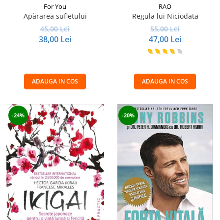
For You
RAO
Apărarea sufletului
Regula lui Niciodata
45,00 Lei
55,00 Lei
38,00 Lei
47,00 Lei
ADAUGA IN COS
ADAUGA IN COS
-24%
-20%