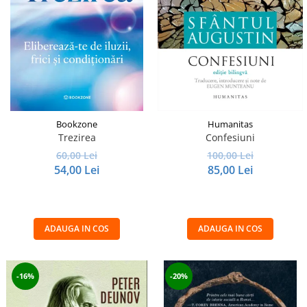
Istorie și Conspirații
Manuale și Dicționare
Medicină și Sănătate
Practic. Casă și Grădina
Psihologie
Religie
Bookzone
Humanitas
Spiritualitate
Trezirea
Confesiuni
Știință și Tehnologie
60,00 Lei
100,00 Lei
54,00 Lei
85,00 Lei
Științe Politice
Științe Sociale si Umaniste
ADAUGA IN COS
ADAUGA IN COS
-16%
-20%