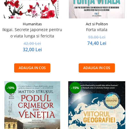
Humanitas
Act si Politon
Ikigai. Secrete japoneze pentru
Forta vitala
o viata lunga si fericita
93,00 Lei
74,40 Lei
42,00 Lei
32,00 Lei
ADAUGA IN COS
ADAUGA IN COS
-10%
-15%