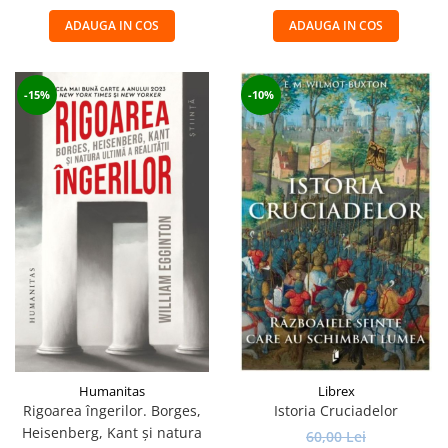
ADAUGA IN COS
ADAUGA IN COS
-15%
-10%
Humanitas
Librex
Rigoarea îngerilor. Borges,
Istoria Cruciadelor
Heisenberg, Kant şi natura
60,00 Lei