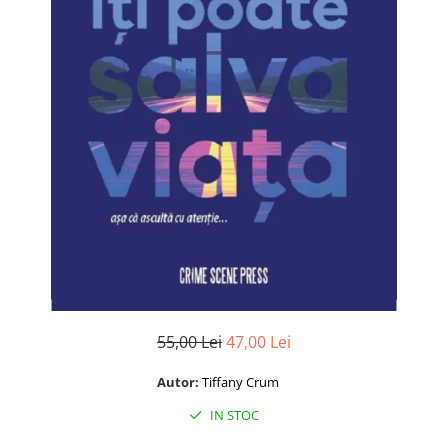
Istorie și Conspirații
Manuale și Dicționare
Medicină și Sănătate
Practic. Casă și Grădina
Psihologie
Religie
Spiritualitate
Știință și Tehnologie
Științe Politice
Științe Sociale si Umaniste
55,00 Lei
47,00 Lei
Autor:
Tiffany Crum
IN STOC