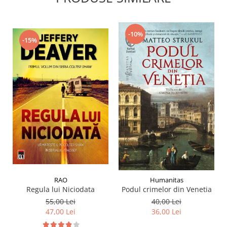
-10%
-15%
RAO
Humanitas
Regula lui Niciodata
Podul crimelor din Venetia
55,00 Lei
40,00 Lei
47,00 Lei
36,00 Lei