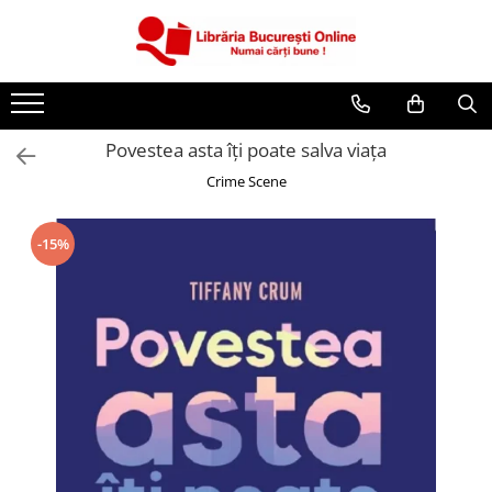
CĂRȚI
Artă și Enciclopedii
Povestea asta îți poate salva viața
Beletristică
Crime Scene
Business și Economie
Cărți pentru copii
-15%
Cărți pentru tineri
Creșterea copilului
Dezvoltare Personală
Diete și Fitness
Familie și Cuplu
Hobby și Divertisment
Istorie și Civilizații