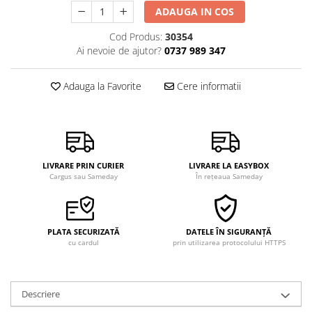
ADAUGA IN COS
Cod Produs:
30354
Ai nevoie de ajutor?
0737 989 347
Adauga la Favorite
Cere informatii
LIVRARE PRIN CURIER
LIVRARE LA EASYBOX
Cargus sau Sameday
În rețeaua Sameday
PLATA SECURIZATĂ
DATELE ÎN SIGURANȚĂ
cu cardul
prin utilizarea protocolului HTTPS
Descriere