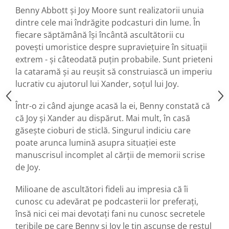
Benny Abbott și Joy Moore sunt realizatorii unuia
dintre cele mai îndrăgite podcasturi din lume. În
fiecare săptămână își încântă ascultătorii cu
povești umoristice despre supraviețuire în situații
extrem - și câteodată puțin probabile. Sunt prieteni
la cataramă și au reușit să construiască un imperiu
lucrativ cu ajutorul lui Xander, soțul lui Joy.
Într-o zi când ajunge acasă la ei, Benny constată că
că Joy și Xander au dispărut. Mai mult, în casă
găsește cioburi de sticlă. Singurul indiciu care
poate arunca lumină asupra situației este
manuscrisul incomplet al cărții de memorii scrise
de Joy.
Milioane de ascultători fideli au impresia că îi
cunosc cu adevărat pe podcasterii lor preferați,
însă nici cei mai devotați fani nu cunosc secretele
teribile pe care Benny și Joy le țin ascunse de restul