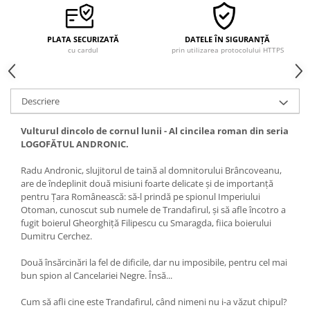
PLATA SECURIZATĂ
DATELE ÎN SIGURANȚĂ
cu cardul
prin utilizarea protocolului HTTPS
Descriere
Vulturul dincolo de cornul lunii - Al cincilea roman din seria
LOGOFĂTUL ANDRONIC.
Radu Andronic, slujitorul de taină al domnitorului Brâncoveanu,
are de îndeplinit două misiuni foarte delicate și de importanță
pentru Țara Românească: să-l prindă pe spionul Imperiului
Otoman, cunoscut sub numele de Trandafirul, și să afle încotro a
fugit boierul Gheorghiță Filipescu cu Smaragda, fiica boierului
Dumitru Cerchez.
Două însărcinări la fel de dificile, dar nu imposibile, pentru cel mai
bun spion al Cancelariei Negre. Însă...
Cum să afli cine este Trandafirul, când nimeni nu i-a văzut chipul?