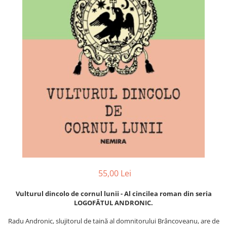
Istorie și Conspirații
Manuale și Dicționare
Medicină și Sănătate
Practic. Casă și Grădina
Psihologie
Religie
Spiritualitate
Știință și Tehnologie
Științe Politice
Științe Sociale si Umaniste
55,00 Lei
Vulturul dincolo de cornul lunii - Al cincilea roman din seria
LOGOFĂTUL ANDRONIC.
Radu Andronic, slujitorul de taină al domnitorului Brâncoveanu, are de