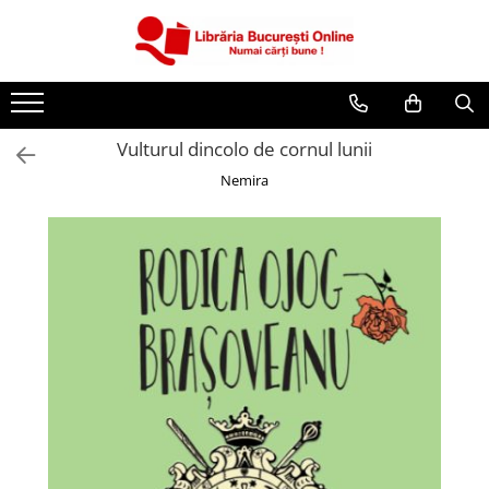
CĂRȚI
Artă și Enciclopedii
Vulturul dincolo de cornul lunii
Beletristică
Nemira
Business și Economie
Cărți pentru copii
Cărți pentru tineri
Creșterea copilului
Dezvoltare Personală
Diete și Fitness
Familie și Cuplu
Hobby și Divertisment
Istorie și Civilizații