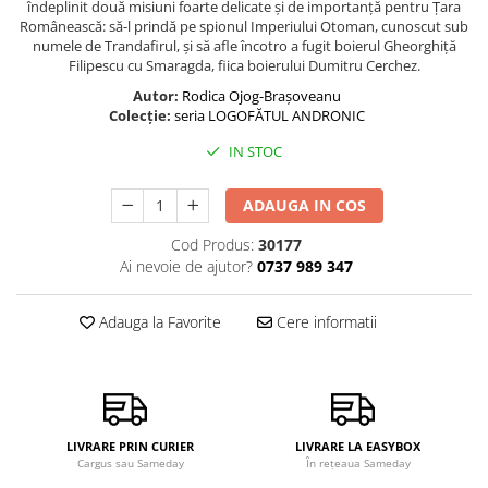
îndeplinit două misiuni foarte delicate și de importanță pentru Țara
Românească: să-l prindă pe spionul Imperiului Otoman, cunoscut sub
numele de Trandafirul, și să afle încotro a fugit boierul Gheorghiță
Filipescu cu Smaragda, fiica boierului Dumitru Cerchez.
Autor:
Rodica Ojog-Brașoveanu
Colecție:
seria LOGOFĂTUL ANDRONIC
IN STOC
ADAUGA IN COS
Cod Produs:
30177
Ai nevoie de ajutor?
0737 989 347
Adauga la Favorite
Cere informatii
LIVRARE PRIN CURIER
LIVRARE LA EASYBOX
Cargus sau Sameday
În rețeaua Sameday