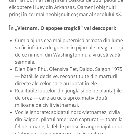
elicoptere Huey din Arkansas. Oameni obișnuiți
prinși în cel mai neobișnuit coșmar al secolului XX.
În „Vietnam. O epopee tragică" vei descoperi:
Cum a ajuns cea mai puternică armată din lume
să fie înfrântă de guerile în pijamale neagră — și
de ce nimeni din Washington nu a vrut să vadă
semnele.
Dien Bien Phu, Ofensiva Tet, Daido, Saigon 1975
— bătăliile decisive, reconstituite din mărturii
directe ale celor care au luptat în ele.
Realitățile luptelor din junglă și de pe plantațiile
de orez — care au ucis aproximativ două
milioane de civili vietnamezi.
Vocile ignorate: soldatul nord-vietnamez, civila
din Saigon, pilotul american capturat — toate la
fel de umane, la fel de prinse în angrenajul unui
război pe care nimeni nu l-a câștigat cu