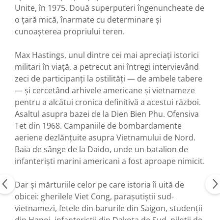
Unite, în 1975. Două superputeri îngenuncheate de
o țară mică, înarmate cu determinare și
cunoașterea propriului teren.
Max Hastings, unul dintre cei mai apreciați istorici
militari în viață, a petrecut ani întregi intervievând
zeci de participanți la ostilități — de ambele tabere
— și cercetând arhivele americane și vietnameze
pentru a alcătui cronica definitivă a acestui război.
Asaltul asupra bazei de la Dien Bien Phu. Ofensiva
Tet din 1968. Campaniile de bombardamente
aeriene dezlănțuite asupra Vietnamului de Nord.
Baia de sânge de la Daido, unde un batalion de
infanteriști marini americani a fost aproape nimicit.
Dar și mărturiile celor pe care istoria îi uită de
obicei: gherilele Viet Cong, parașutiștii sud-
vietnamezi, fetele din barurile din Saigon, studenții
din Hanoi, infanteriștii din Dakota de Sud, piloții de