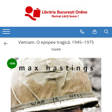
CĂRȚI
Artă și Enciclopedii
Beletristică
Vietnam. O epopee tragică, 1945–1975
Business și Economie
Corint
Cărți pentru copii
Cărți pentru tineri
-15%
Creșterea copilului
Dezvoltare Personală
Diete și Fitness
Familie și Cuplu
Hobby și Divertisment
Istorie și Civilizații