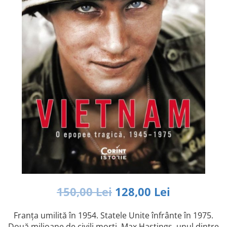
Istorie și Conspirații
Manuale și Dicționare
Medicină și Sănătate
Practic. Casă și Grădina
Psihologie
Religie
Spiritualitate
Știință și Tehnologie
Științe Politice
Științe Sociale si Umaniste
150,00 Lei
128,00 Lei
Franța umilită în 1954. Statele Unite înfrânte în 1975.
Două milioane de civili morți. Max Hastings, unul dintre