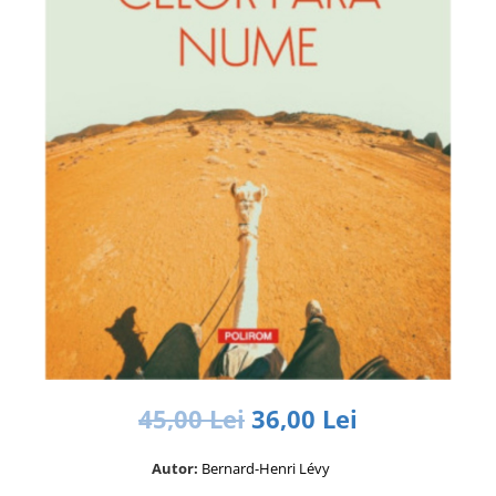
Istorie și Conspirații
Manuale și Dicționare
Medicină și Sănătate
Practic. Casă și Grădina
Psihologie
Religie
Spiritualitate
Știință și Tehnologie
Științe Politice
Științe Sociale si Umaniste
45,00 Lei
36,00 Lei
Autor:
Bernard-Henri Lévy