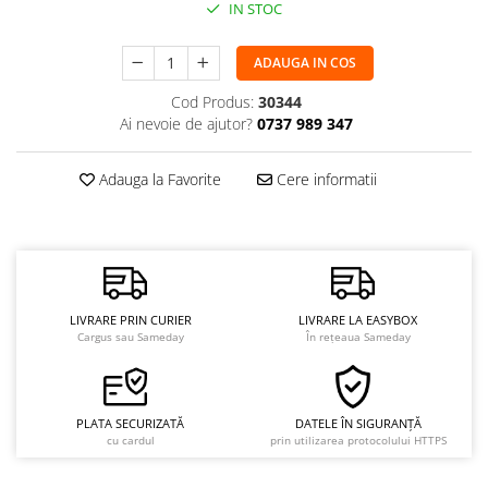
IN STOC
ADAUGA IN COS
Cod Produs:
30344
Ai nevoie de ajutor?
0737 989 347
Adauga la Favorite
Cere informatii
LIVRARE PRIN CURIER
LIVRARE LA EASYBOX
Cargus sau Sameday
În rețeaua Sameday
PLATA SECURIZATĂ
DATELE ÎN SIGURANȚĂ
cu cardul
prin utilizarea protocolului HTTPS