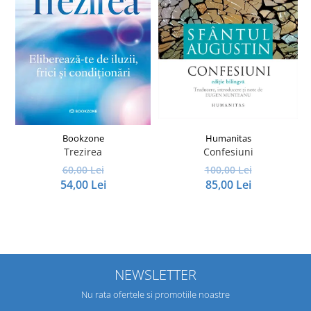
Bookzone
Humanitas
Trezirea
Confesiuni
I
60,00 Lei
100,00 Lei
54,00 Lei
85,00 Lei
NEWSLETTER
Nu rata ofertele si promotiile noastre