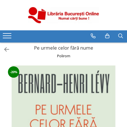
CĂRȚI
Artă și Enciclopedii
Beletristică
Pe urmele celor fără nume
Business și Economie
Polirom
Cărți pentru copii
Cărți pentru tineri
-20%
Creșterea copilului
Dezvoltare Personală
Diete și Fitness
Familie și Cuplu
Hobby și Divertisment
Istorie și Civilizații