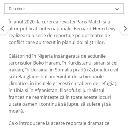
Descriere
În anul 2020, la cererea revistei Paris Match și a
altor publicații internaționale, Bernard-Henri Lévy
realizează o serie de reportaje pe opt teatre de
conflict care au trecut în planul doi al știrilor.
Călătorind în Nigeria însângerată de acțiunile
teroriștilor Boko Haram, în Kurdistanul sirian și cel
irakian, în Ucraina, în Somalia pradă războiului civil
și în Bangladeshul amenințat de schimbările
climatice, în insulele grecești cu tabere de refugiați,
în Libia și în Afganistan, filosoful și jurnalistul
francez ne reamintește că în toate aceste locuri
uitate oamenii continuă să lupte, să sufere și să
moară.
Ca o introducere la aceste reportaje dramatice,