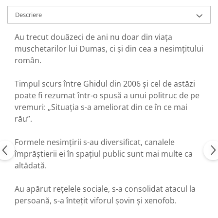
Descriere
Au trecut douăzeci de ani nu doar din viața
muschetarilor lui Dumas, ci și din cea a nesimțitului
român.
Timpul scurs între Ghidul din 2006 și cel de astăzi
poate fi rezumat într-o spusă a unui politruc de pe
vremuri: „Situația s-a ameliorat din ce în ce mai
rău”.
Formele nesimțirii s-au diversificat, canalele
împrăștierii ei în spațiul public sunt mai multe ca
altădată.
Au apărut rețelele sociale, s-a consolidat atacul la
persoană, s-a întețit viforul șovin și xenofob.