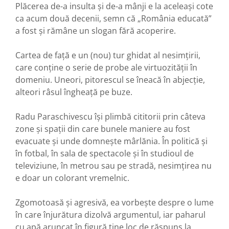
Plăcerea de-a insulta și de-a mânji e la aceleași cote
ca acum două decenii, semn că „România educată”
a fost și rămâne un slogan fără acoperire.
Cartea de față e un (nou) tur ghidat al nesimțirii,
care conține o serie de probe ale virtuozității în
domeniu. Uneori, pitorescul se îneacă în abjecție,
alteori râsul îngheață pe buze.
Radu Paraschivescu își plimbă cititorii prin câteva
zone și spații din care bunele maniere au fost
evacuate și unde domnește mârlănia. În politică și
în fotbal, în sala de spectacole și în studioul de
televiziune, în metrou sau pe stradă, nesimțirea nu
e doar un colorant vremelnic.
Zgomotoasă și agresivă, ea vorbește despre o lume
în care înjurătura dizolvă argumentul, iar paharul
cu apă aruncat în figură ține loc de răspuns la