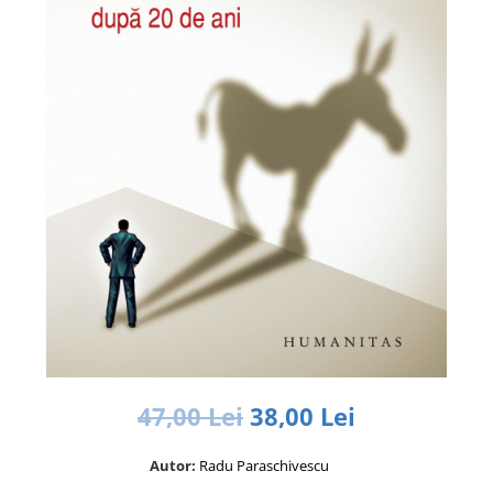
Istorie și Conspirații
Manuale și Dicționare
Medicină și Sănătate
Practic. Casă și Grădina
Psihologie
Religie
Spiritualitate
Știință și Tehnologie
Științe Politice
Științe Sociale si Umaniste
47,00 Lei
38,00 Lei
Autor:
Radu Paraschivescu