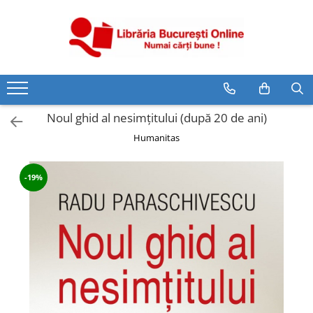
CĂRȚI
Artă și Enciclopedii
Beletristică
Noul ghid al nesimțitului (după 20 de ani)
Business și Economie
Humanitas
Cărți pentru copii
Cărți pentru tineri
-19%
Creșterea copilului
Dezvoltare Personală
Diete și Fitness
Familie și Cuplu
Hobby și Divertisment
Istorie și Civilizații