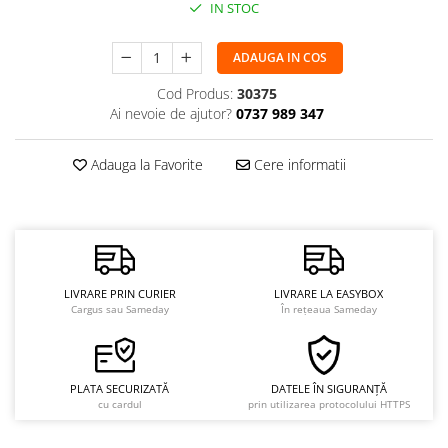
IN STOC
ADAUGA IN COS
Cod Produs:
30375
Ai nevoie de ajutor?
0737 989 347
Adauga la Favorite
Cere informatii
LIVRARE PRIN CURIER
LIVRARE LA EASYBOX
Cargus sau Sameday
În rețeaua Sameday
PLATA SECURIZATĂ
DATELE ÎN SIGURANȚĂ
cu cardul
prin utilizarea protocolului HTTPS