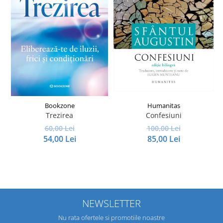
Bookzone
Humanitas
Trezirea
Confesiuni
I
60,00 Lei
100,00 Lei
54,00 Lei
85,00 Lei
NEWSLETTER
Nu rata ofertele si promotiile noastre