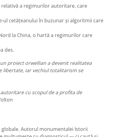
relativă a regimurilor autoritare, care
ul cetățeanului în buzunar și algoritmii care
 Nord la China, o hartă a regimurilor care
ea des.
un proiect orwellian a devenit realitatea
libertate, iar vechiul totalitarism se
 autoritare cu scopul de a profita de
olton
le globale. Autorul monumentalei Istorii
e mulțumește cu diagnosticul — ci caută și