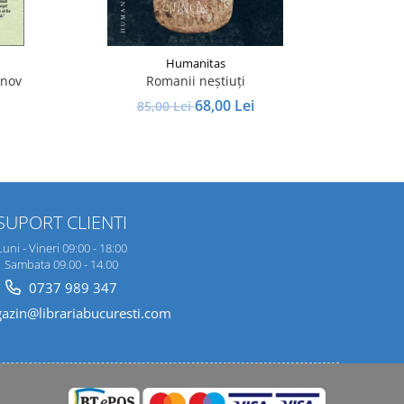
Humanitas
unov
Romanii neştiuţi
Împotriva 
68,00 Lei
85,00 Lei
SUPORT CLIENTI
Luni - Vineri 09:00 - 18:00
Sambata 09.00 - 14.00
0737 989 347
zin@librariabucuresti.com