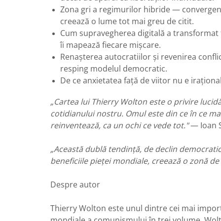
Zona gri a regimurilor hibride — convergența
creează o lume tot mai greu de citit.
Cum supravegherea digitală a transformat t
îi mapează fiecare mișcare.
Renașterea autocratiilor și revenirea confli
resping modelul democratic.
De ce anxietatea față de viitor nu e iraţion
„Cartea lui Thierry Wolton este o privire lucid
cotidianului nostru. Omul este din ce în ce mai 
reinventează, ca un ochi ce vede tot."
— Ioan 
„Această dublă tendință, de declin democratic î
beneficiile pieței mondiale, creează o zonă de 
Despre autor
Thierry Wolton este unul dintre cei mai importa
mondiale a comunismului în trei volume, Wolto