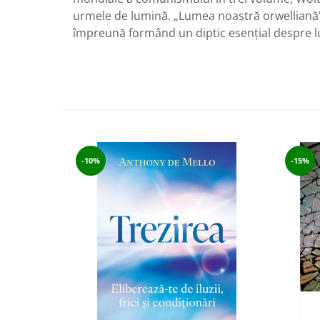
urmele de lumină. „Lumea noastră orwelliană"
împreună formând un diptic esențial despre lu
-10%
-15%