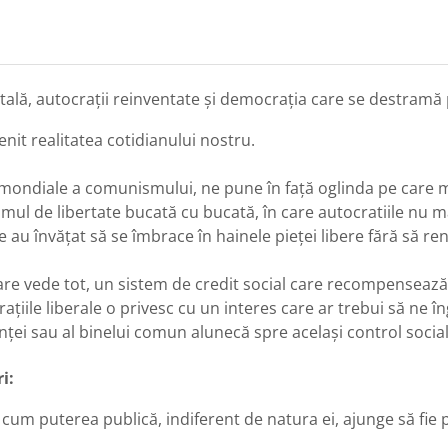
ală, autocrații reinventate și democrația care se destramă
nit realitatea cotidianului nostru.
mondiale a comunismului, ne pune în față oglinda pe care mul
mul de libertate bucată cu bucată, în care autocratiile nu 
e au învățat să se îmbrace în hainele pieței libere fără să ren
are vede tot, un sistem de credit social care recompenseaz
iile liberale o privesc cu un interes care ar trebui să ne î
ienței sau al binelui comun alunecă spre același control socia
i:
cum puterea publică, indiferent de natura ei, ajunge să fie