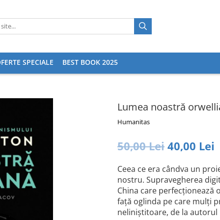
FERTE SPECIALE
BEST BOOK 2025
Lumea noastră orwell
Humanitas
50,00 Lei
40,00 Lei
Ceea ce era cândva un proiec
nostru. Supravegherea digita
China care perfecționează o
față oglinda pe care mulți pr
neliniștitoare, de la autoru