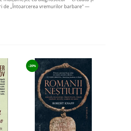
ri de „Întoarcerea vremurilor barbare" —
-20%
-20%