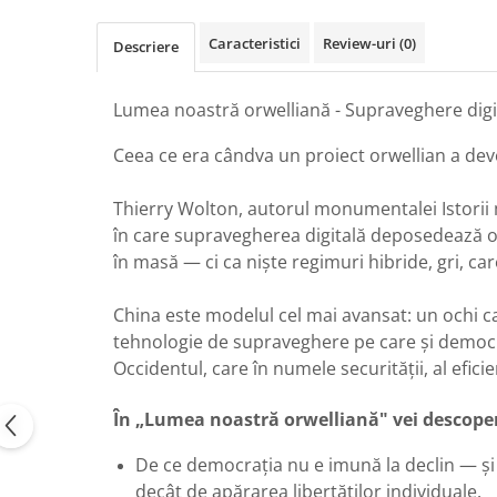
Caracteristici
Review-uri
(0)
Descriere
Lumea noastră orwelliană - Supraveghere digit
Ceea ce era cândva un proiect orwellian a deve
Thierry Wolton, autorul monumentalei Istorii 
în care supravegherea digitală deposedează o
în masă — ci ca niște regimuri hibride, gri, car
China este modelul cel mai avansat: un ochi c
tehnologie de supraveghere pe care și democraț
Occidentul, care în numele securității, al efic
În „Lumea noastră orwelliană" vei descoper
De ce democrația nu e imună la declin — și 
decât de apărarea libertăților individuale.