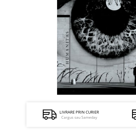
Istorie și Conspirații
Manuale și Dicționare
Medicină și Sănătate
Practic. Casă și Grădina
Psihologie
Religie
Spiritualitate
Știință și Tehnologie
Științe Politice
Științe Sociale si Umaniste
LIVRARE PRIN CURIER
Cargus sau Sameday