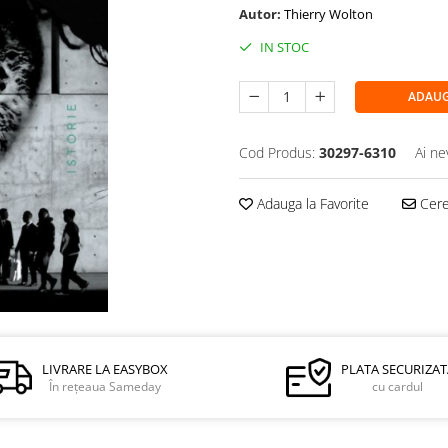
Autor:
Thierry Wolton
IN STOC
ADAUG
Cod Produs:
30297-6310
Ai ne
Adauga la Favorite
Cere 
LIVRARE LA EASYBOX
PLATA SECURIZAT
În rețeaua Sameday
cu cardul