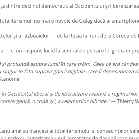
 dintre declinul democratic al Occidentului și liberalizarea 
otalitarismul: nu mai e nevoie de Gulag dacă ai smartphone-
ctelor și a războaielor — de la Rusia la Iran, de la Coreea de
ală — ci un răspuns lucid la semnalele pe care le ignorăm pr
ă și profundă asupra lumii în care trăim. Ceea ce era cândva 
singur în fața supravegherii digitale, care îl deposedează de 
Stanomir
n Occidentul liberal și de liberalizare relativă a regimurilor
convergență, o zonă gri, a regimurilor hibride."
— Thierry W
nți analiști francezi ai totalitarismului și consecințelor sa
n scrie cu autoritatea unui cercetător de decenii care nu s