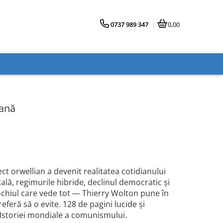
0737 989 347
0,00
iană
t orwellian a devenit realitatea cotidianului
lă, regimurile hibride, declinul democratic și
chiul care vede tot — Thierry Wolton pune în
eferă să o evite. 128 de pagini lucide și
l Istoriei mondiale a comunismului.