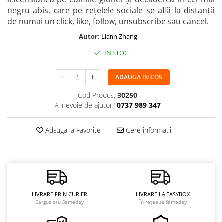
negru abis, care pe rețelele sociale se află la distanță
de numai un click, like, follow, unsubscribe sau cancel.
Autor:
Liann Zhang
IN STOC
ADAUGA IN COS
Cod Produs:
30250
Ai nevoie de ajutor?
0737 989 347
Adauga la Favorite
Cere informatii
LIVRARE PRIN CURIER
LIVRARE LA EASYBOX
Cargus sau Sameday
În rețeaua Sameday