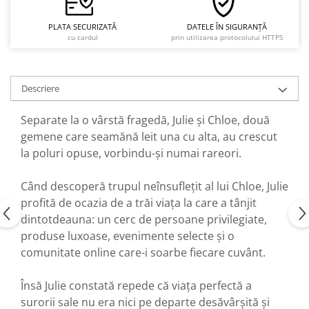
PLATA SECURIZATĂ
DATELE ÎN SIGURANȚĂ
cu cardul
prin utilizarea protocolului HTTPS
Descriere
Separate la o vârstă fragedă, Julie și Chloe, două
gemene care seamănă leit una cu alta, au crescut
la poluri opuse, vorbindu-și numai rareori.
Când descoperă trupul neînsuflețit al lui Chloe, Julie
profită de ocazia de a trăi viața la care a tânjit
dintotdeauna: un cerc de persoane privilegiate,
produse luxoase, evenimente selecte și o
comunitate online care-i soarbe fiecare cuvânt.
Însă Julie constată repede că viața perfectă a
surorii sale nu era nici pe departe desăvârșită și