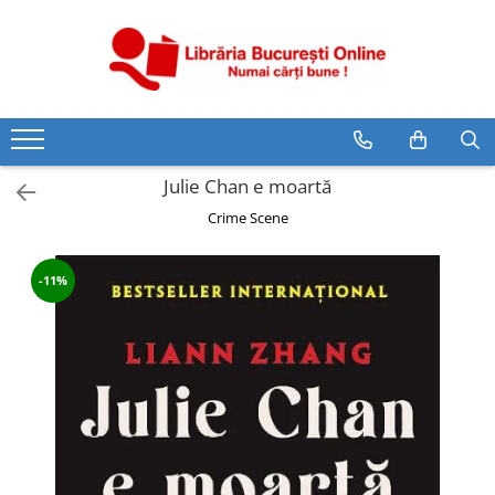
CĂRȚI
Artă și Enciclopedii
Beletristică
Julie Chan e moartă
Business și Economie
Crime Scene
Cărți pentru copii
Cărți pentru tineri
-11%
Creșterea copilului
Dezvoltare Personală
Diete și Fitness
Familie și Cuplu
Hobby și Divertisment
Istorie și Civilizații