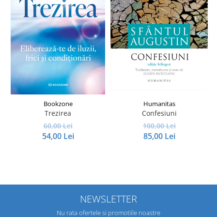
Bookzone
Humanitas
Trezirea
Confesiuni
I
60,00 Lei
100,00 Lei
54,00 Lei
85,00 Lei
NEWSLETTER
Nu rata ofertele si promotiile noastre