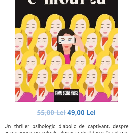
Istorie și Conspirații
Manuale și Dicționare
Medicină și Sănătate
Practic. Casă și Grădina
Psihologie
Religie
Spiritualitate
Știință și Tehnologie
Științe Politice
Științe Sociale si Umaniste
55,00 Lei
49,00 Lei
Un thriller psihologic diabolic de captivant, despre
ascensiunea pe culmile gloriei și decăderea în cel mai