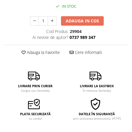
IN STOC
ADAUGA IN COS
Cod Produs:
29904
Ai nevoie de ajutor?
0737 989 347
Adauga la Favorite
Cere informatii
LIVRARE PRIN CURIER
LIVRARE LA EASYBOX
Cargus sau Sameday
În rețeaua Sameday
PLATA SECURIZATĂ
DATELE ÎN SIGURANȚĂ
cu cardul
prin utilizarea protocolului HTTPS