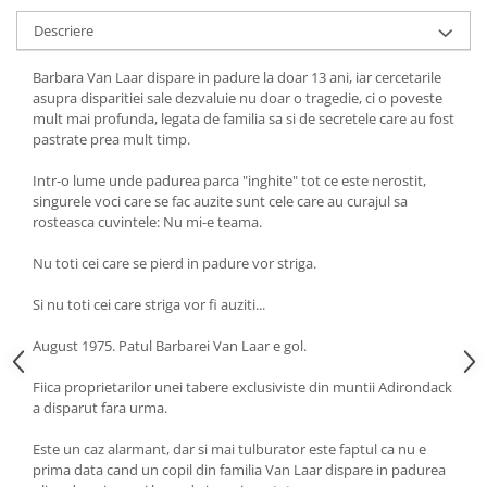
Descriere
Barbara Van Laar dispare in padure la doar 13 ani, iar cercetarile
asupra disparitiei sale dezvaluie nu doar o tragedie, ci o poveste
mult mai profunda, legata de familia sa si de secretele care au fost
pastrate prea mult timp.
Intr-o lume unde padurea parca "inghite" tot ce este nerostit,
singurele voci care se fac auzite sunt cele care au curajul sa
rosteasca cuvintele: Nu mi-e teama.
Nu toti cei care se pierd in padure vor striga.
Si nu toti cei care striga vor fi auziti...
August 1975. Patul Barbarei Van Laar e gol.
Fiica proprietarilor unei tabere exclusiviste din muntii Adirondack
a disparut fara urma.
Este un caz alarmant, dar si mai tulburator este faptul ca nu e
prima data cand un copil din familia Van Laar dispare in padurea