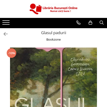
CĂRȚI
Artă și Enciclopedii
Glasul padurii
Beletristică
Bookzone
Business și Economie
Cărți pentru copii
-10%
Cărți pentru tineri
Creșterea copilului
Dezvoltare Personală
Diete și Fitness
Familie și Cuplu
Hobby și Divertisment
Istorie și Civilizații