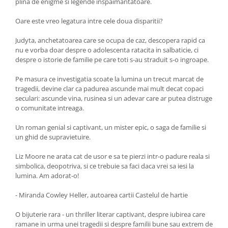
plina de enigme si legende inspaimantatoare.
Oare este vreo legatura intre cele doua disparitii?
Judyta, anchetatoarea care se ocupa de caz, descopera rapid ca
nu e vorba doar despre o adolescenta ratacita in salbaticie, ci
despre o istorie de familie pe care toti s-au straduit s-o ingroape.
Pe masura ce investigatia scoate la lumina un trecut marcat de
tragedii, devine clar ca padurea ascunde mai mult decat copaci
seculari: ascunde vina, rusinea si un adevar care ar putea distruge
o comunitate intreaga.
Un roman genial si captivant, un mister epic, o saga de familie si
un ghid de supravietuire.
Liz Moore ne arata cat de usor e sa te pierzi intr-o padure reala si
simbolica, deopotriva, si ce trebuie sa faci daca vrei sa iesi la
lumina. Am adorat-o!
- Miranda Cowley Heller, autoarea cartii Castelul de hartie
O bijuterie rara - un thriller literar captivant, despre iubirea care
ramane in urma unei tragedii si despre familii bune sau extrem de