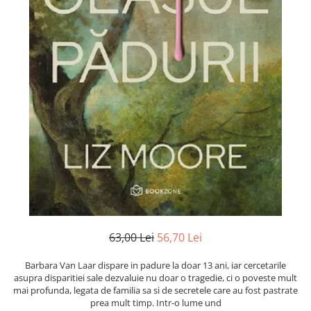
Istorie și Conspirații
Manuale și Dicționare
Medicină și Sănătate
Practic. Casă și Grădina
Psihologie
Religie
Spiritualitate
Știință și Tehnologie
Științe Politice
Științe Sociale si Umaniste
63,00 Lei
56,70 Lei
Barbara Van Laar dispare in padure la doar 13 ani, iar cercetarile
asupra disparitiei sale dezvaluie nu doar o tragedie, ci o poveste mult
mai profunda, legata de familia sa si de secretele care au fost pastrate
prea mult timp. Intr-o lume und