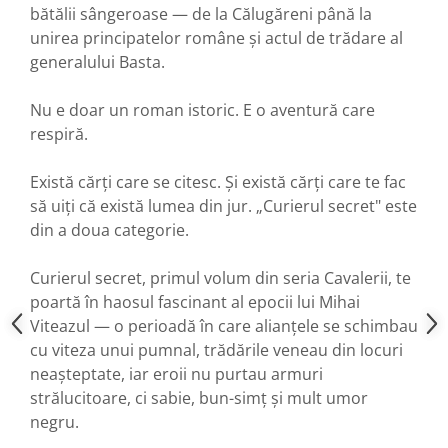
bătălii sângeroase — de la Călugăreni până la
unirea principatelor române și actul de trădare al
generalului Basta.
Nu e doar un roman istoric. E o aventură care
respiră.
Există cărți care se citesc. Și există cărți care te fac
să uiți că există lumea din jur. „Curierul secret" este
din a doua categorie.
Curierul secret, primul volum din seria Cavalerii, te
poartă în haosul fascinant al epocii lui Mihai
Viteazul — o perioadă în care alianțele se schimbau
cu viteza unui pumnal, trădările veneau din locuri
neașteptate, iar eroii nu purtau armuri
strălucitoare, ci sabie, bun-simț și mult umor
negru.