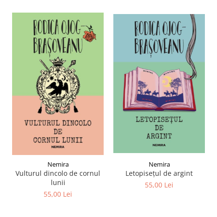
Nemira
Nemira
Letopisețul de argint
Vulturul dincolo de cornul
lunii
55,00 Lei
55,00 Lei