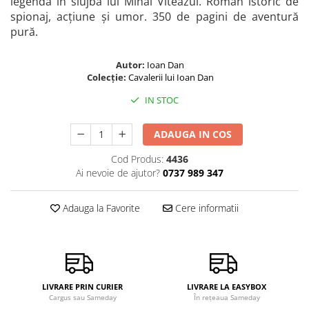
legendă în slujba lui Mihai Viteazul. Roman istoric de
spionaj, acțiune și umor. 350 de pagini de aventură
pură.
Autor:
Ioan Dan
Colecție:
Cavalerii lui Ioan Dan
IN STOC
ADAUGA IN COS
Cod Produs:
4436
Ai nevoie de ajutor?
0737 989 347
Adauga la Favorite
Cere informatii
LIVRARE PRIN CURIER
LIVRARE LA EASYBOX
Cargus sau Sameday
În rețeaua Sameday