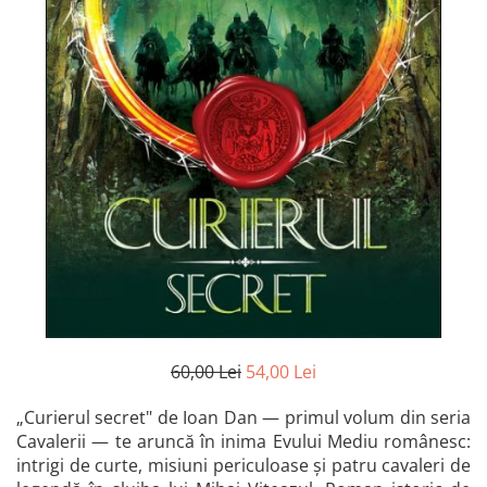
Istorie și Conspirații
Manuale și Dicționare
Medicină și Sănătate
Practic. Casă și Grădina
Psihologie
Religie
Spiritualitate
Știință și Tehnologie
Științe Politice
Științe Sociale si Umaniste
60,00 Lei
54,00 Lei
„Curierul secret" de Ioan Dan — primul volum din seria
Cavalerii — te aruncă în inima Evului Mediu românesc:
intrigi de curte, misiuni periculoase și patru cavaleri de