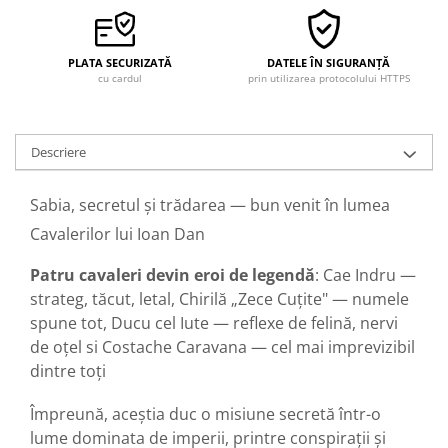
PLATA SECURIZATĂ
DATELE ÎN SIGURANȚĂ
cu cardul
prin utilizarea protocolului HTTPS
Descriere
Sabia, secretul și trădarea — bun venit în lumea
Cavalerilor lui Ioan Dan
Patru cavaleri devin eroi de legendă
: Cae Indru —
strateg, tăcut, letal, Chirilă „Zece Cuțite" — numele
spune tot, Ducu cel Iute — reflexe de felină, nervi
de oțel si Costache Caravana — cel mai imprevizibil
dintre toți
Împreună, aceștia duc o misiune secretă într-o
lume dominata de imperii, printre conspirații și