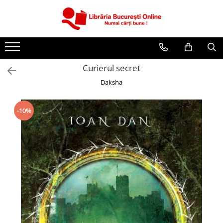
CĂRȚI
Artă și Enciclopedii
Curierul secret
Beletristică
Daksha
Business și Economie
Cărți pentru copii
-10%
Cărți pentru tineri
Creșterea copilului
Dezvoltare Personală
Diete și Fitness
Familie și Cuplu
Hobby și Divertisment
Istorie și Civilizații