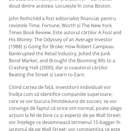
două dintre acestea. Locuiește în zona Boston.
John Rothchild a fost editorialist financiar pentru
revistele Time, Fortune, Worth și The New York
Times Book Review. Este autorul cărților A Fool and
His Money: The Odyssey of an Average Investor
(1988) și Going for Broke: How Robert Campeau
Bankrupted the Retail Industry, Jolted the Junk
Bond Market, and Brought the Booming 80s to a
Crashing Halt (2000), dar și coautorul cărților
Beating the Street și Learn to Earn.
Citind cartea de față, investitorii individuali vor
învăța cum să identifice companiile superioare,
care se vor bucura întotdeauna de succes; se vor
convinge de faptul că orice om normal, poate alege
acțiuni la fel de bine ca și experții de pe Wall Street;
vor înțelege ce desemnează termenul 15-bagger în
jargonul de pe Wall Street; vor conștientiza ce este