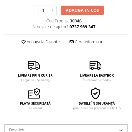
ADAUGA IN COS
Cod Produs:
30346
Ai nevoie de ajutor?
0737 989 347
Adauga la Favorite
Cere informatii
LIVRARE PRIN CURIER
LIVRARE LA EASYBOX
Cargus sau Sameday
În rețeaua Sameday
PLATA SECURIZATĂ
DATELE ÎN SIGURANȚĂ
cu cardul
prin utilizarea protocolului HTTPS
Descriere