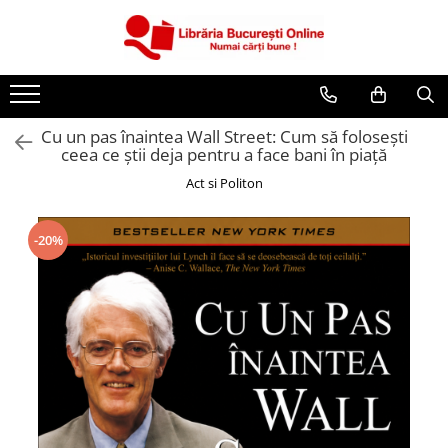
CĂRȚI
Artă și Enciclopedii
Cu un pas înaintea Wall Street: Cum să folosești
Beletristică
ceea ce știi deja pentru a face bani în piață
Business și Economie
Act si Politon
Cărți pentru copii
Cărți pentru tineri
-20%
Creșterea copilului
Dezvoltare Personală
Diete și Fitness
Familie și Cuplu
Hobby și Divertisment
Istorie și Civilizații