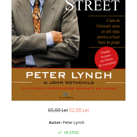
Istorie și Conspirații
Manuale și Dicționare
Medicină și Sănătate
Practic. Casă și Grădina
Psihologie
Religie
Spiritualitate
Știință și Tehnologie
Științe Politice
Științe Sociale si Umaniste
65,00 Lei
52,00 Lei
Autor:
Peter Lynch
IN STOC