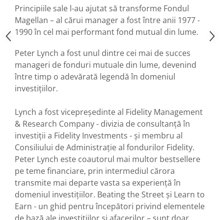
Principiile sale l-au ajutat să transforme Fondul
Magellan – al cărui manager a fost între anii 1977 -
1990 în cel mai performant fond mutual din lume.
Peter Lynch a fost unul dintre cei mai de succes
manageri de fonduri mutuale din lume, devenind
între timp o adevărată legendă în domeniul
investițiilor.
Lynch a fost vicepreședinte al Fidelity Management
& Research Company - divizia de consultanță în
investiții a Fidelity Investments - și membru al
Consiliului de Administrație al fondurilor Fidelity.
Peter Lynch este coautorul mai multor bestsellere
pe teme financiare, prin intermediul cărora
transmite mai departe vasta sa experiență în
domeniul investițiilor. Beating the Street și Learn to
Earn - un ghid pentru începători privind elementele
de bază ale investițiilor și afacerilor – sunt doar