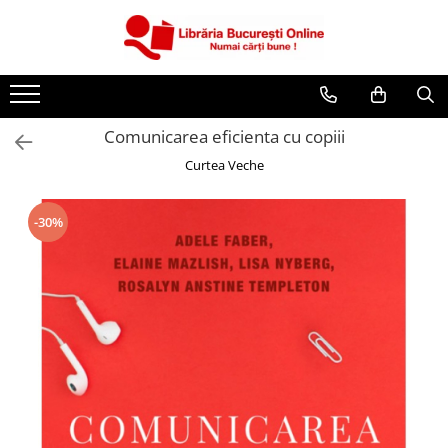
CĂRȚI
Artă și Enciclopedii
Comunicarea eficienta cu copiii
Beletristică
Curtea Veche
Business și Economie
Cărți pentru copii
-30%
Cărți pentru tineri
Creșterea copilului
Dezvoltare Personală
Diete și Fitness
Familie și Cuplu
Hobby și Divertisment
Istorie și Civilizații