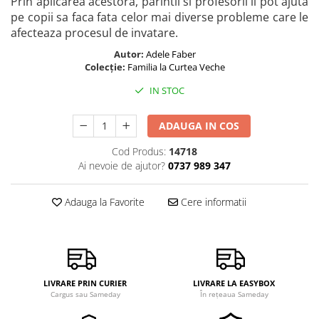
Prin aplicarea acestora, parintii si profesorii ii pot ajuta
pe copii sa faca fata celor mai diverse probleme care le
afecteaza procesul de invatare.
Autor:
Adele Faber
Colecție:
Familia la Curtea Veche
IN STOC
ADAUGA IN COS
Cod Produs:
14718
Ai nevoie de ajutor?
0737 989 347
Adauga la Favorite
Cere informatii
LIVRARE PRIN CURIER
LIVRARE LA EASYBOX
Cargus sau Sameday
În rețeaua Sameday