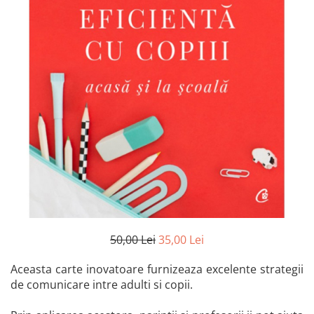
Istorie și Conspirații
Manuale și Dicționare
Medicină și Sănătate
Practic. Casă și Grădina
Psihologie
Religie
Spiritualitate
Știință și Tehnologie
Științe Politice
Științe Sociale si Umaniste
50,00 Lei
35,00 Lei
Aceasta carte inovatoare furnizeaza excelente strategii
de comunicare intre adulti si copii.