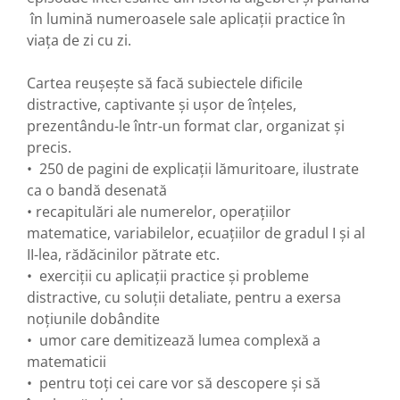
în lumină numeroasele sale aplicații practice în
viața de zi cu zi.
Cartea reușește să facă subiectele dificile
distractive, captivante și ușor de înțeles,
prezentându-le într-un format clar, organizat și
precis.
• 250 de pagini de explicații lămuritoare, ilustrate
ca o bandă desenată
• recapitulări ale numerelor, operațiilor
matematice, variabilelor, ecuațiilor de gradul I și al
II-lea, rădăcinilor pătrate etc.
• exerciții cu aplicații practice și probleme
distractive, cu soluții detaliate, pentru a exersa
noțiunile dobândite
• umor care demitizează lumea complexă a
matematicii
• pentru toți cei care vor să descopere și să