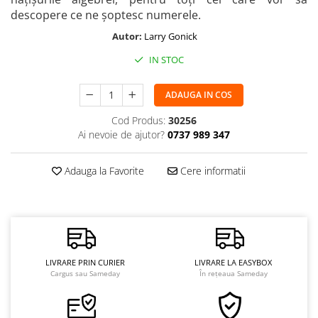
descopere ce ne șoptesc numerele.
Autor:
Larry Gonick
IN STOC
ADAUGA IN COS
Cod Produs:
30256
Ai nevoie de ajutor?
0737 989 347
Adauga la Favorite
Cere informatii
LIVRARE PRIN CURIER
LIVRARE LA EASYBOX
Cargus sau Sameday
În rețeaua Sameday