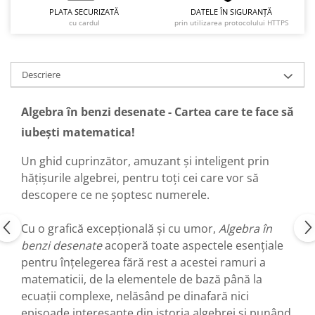
PLATA SECURIZATĂ
DATELE ÎN SIGURANȚĂ
cu cardul
prin utilizarea protocolului HTTPS
Descriere
Algebra în benzi desenate - Cartea care te face să
iubești matematica!
Un ghid cuprinzător, amuzant și inteligent prin
hăţișurile algebrei, pentru toţi cei care vor să
descopere ce ne șoptesc numerele.
Cu o grafică excepțională și cu umor,
Algebra în
benzi desenate
acoperă toate aspectele esențiale
pentru înțelegerea fără rest a acestei ramuri a
matematicii, de la elementele de bază până la
ecuații complexe, nelăsând pe dinafară nici
episoade interesante din istoria algebrei și punând