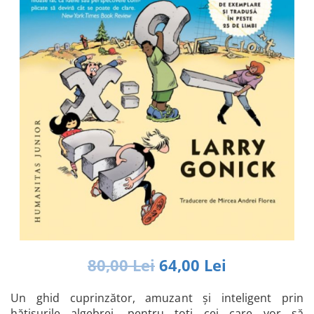
Istorie și Conspirații
Manuale și Dicționare
Medicină și Sănătate
Practic. Casă și Grădina
Psihologie
Religie
Spiritualitate
Știință și Tehnologie
Științe Politice
Științe Sociale si Umaniste
80,00 Lei
64,00 Lei
Un ghid cuprinzător, amuzant și inteligent prin
hăţișurile algebrei, pentru toţi cei care vor să