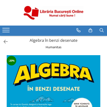
CĂRȚI
Artă și Enciclopedii
Beletristică
Algebra în benzi desenate
Business și Economie
Humanitas
Cărți pentru copii
Cărți pentru tineri
-20%
Creșterea copilului
Dezvoltare Personală
Diete și Fitness
Familie și Cuplu
Hobby și Divertisment
Istorie și Civilizații