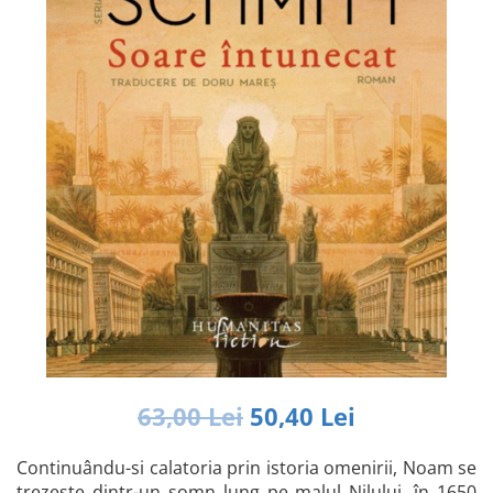
Istorie și Conspirații
Manuale și Dicționare
Medicină și Sănătate
Practic. Casă și Grădina
Psihologie
Religie
Spiritualitate
Știință și Tehnologie
Științe Politice
Științe Sociale si Umaniste
63,00 Lei
50,40 Lei
Continuându-si calatoria prin istoria omenirii, Noam se
trezeste dintr-un somn lung pe malul Nilului, în 1650