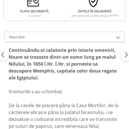
PLATA SECURIZATĂ
DATELE ÎN SIGURANȚĂ
cu cardul
prin utilizarea protocolului HTTPS
Descriere
Continuându-si calatoria prin istoria omenirii,
Noam se trezeste dintr-un somn lung pe malul
Nilului, în 1650 î.Hr. î.Hr. si porneste sa
descopere Memphis, capitala celor doua regate
ale Egiptului.
Vremurile s-au schimbat.
De la casele de placere pâna la Casa Mortilor, de la
cartierele ebraice pâna la palatul faraonului, i se
dezvaluie o civilizatie incredibila care se transmite
pe suluri de papirus, care venereaza Nilul,