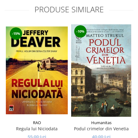
PRODUSE SIMILARE
-10%
-15%
RAO
Humanitas
Regula lui Niciodata
Podul crimelor din Venetia
55,00 Lei
40,00 Lei