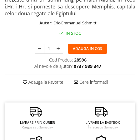
î.Hr. î.Hr. si porneste sa descopere Memphis, capitala
celor doua regate ale Egiptului.
Autor:
Eric-Emmanuel Schmitt
IN STOC
ADAUGA IN COS
Cod Produs:
28596
Ai nevoie de ajutor?
0737 989 347
Adauga la Favorite
Cere informatii
LIVRARE PRIN CURIER
LIVRARE LA EASYBOX
Cargus sau Sameday
În rețeaua Sameday