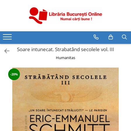
CĂRȚI
Artă și Enciclopedii
Beletristică
Soare intunecat. Strabatând secolele vol. III
Business și Economie
Humanitas
Cărți pentru copii
Cărți pentru tineri
-20%
Creșterea copilului
Dezvoltare Personală
Diete și Fitness
Familie și Cuplu
Hobby și Divertisment
Istorie și Civilizații