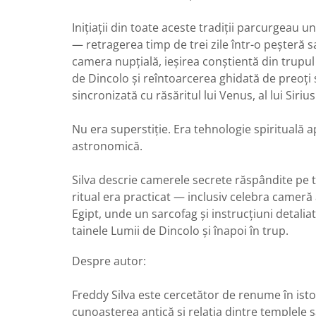
Inițiații din toate aceste tradiții parcurgeau un
— retragerea timp de trei zile într-o peșteră
camera nupțială, ieșirea conștientă din trupul 
de Dincolo și reîntoarcerea ghidată de preoți
sincronizată cu răsăritul lui Venus, al lui Siriu
Nu era superstiție. Era tehnologie spirituală a
astronomică.
Silva descrie camerele secrete răspândite pe 
ritual era practicat — inclusiv celebra cameră a
Egipt, unde un sarcofag și instrucțiuni detaliat
tainele Lumii de Dincolo și înapoi în trup.
Despre autor:
Freddy Silva este cercetător de renume în istor
cunoașterea antică și relația dintre templele 