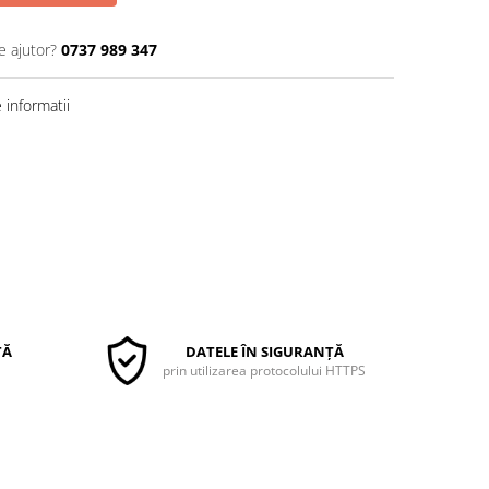
e ajutor?
0737 989 347
informatii
TĂ
DATELE ÎN SIGURANȚĂ
prin utilizarea protocolului HTTPS