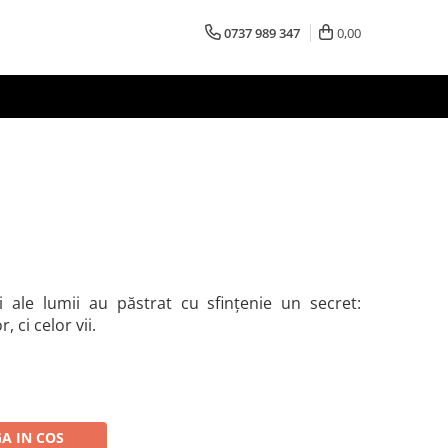
0737 989 347
0,00
ții ale lumii au păstrat cu sfințenie un secret:
 ci celor vii.
A IN COS