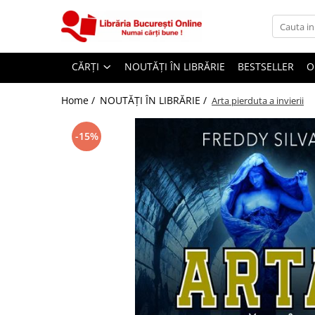
CĂRȚI
CĂRȚI
NOUTĂȚI ÎN LIBRĂRIE
BESTSELLER
O
Artă și Enciclopedii
Beletristică
Home /
NOUTĂȚI ÎN LIBRĂRIE /
Arta pierduta a invierii
Business și Economie
-15%
Cărți pentru copii
Cărți pentru tineri
Creșterea copilului
Dezvoltare Personală
Diete și Fitness
Familie și Cuplu
Hobby și Divertisment
Istorie și Civilizații