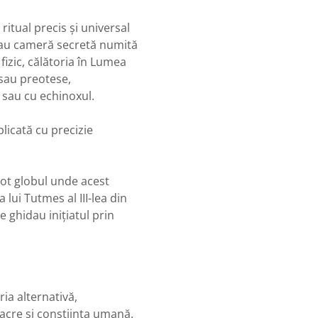
 ritual precis și universal
 sau cameră secretă numită
fizic, călătoria în Lumea
 sau preotese,
s sau cu echinoxul.
plicată cu precizie
tot globul unde acest
 lui Tutmes al III-lea din
e ghidau inițiatul prin
ia alternativă,
sacre și conștiința umană.