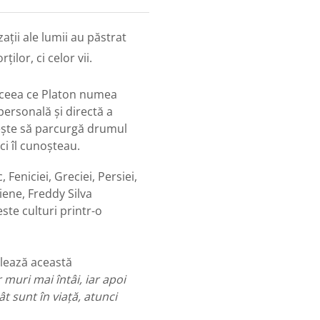
izații ale lumii au păstrat
ilor, ci celor vii.
ie ceea ce Platon numea
personală și directă a
nește să parcurgă drumul
ici îl cunoșteau.
, Feniciei, Greciei, Persiei,
diene, Freddy Silva
este culturi printr-o
lează această
 muri mai întâi, iar apoi
t sunt în viață, atunci