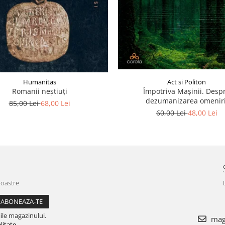
Humanitas
Act si Politon
Romanii neştiuţi
Împotriva Mașinii. Desp
dezumanizarea omeniri
85,00 Lei
68,00 Lei
60,00 Lei
48,00 Lei
noastre
ile magazinului.
maga
litate