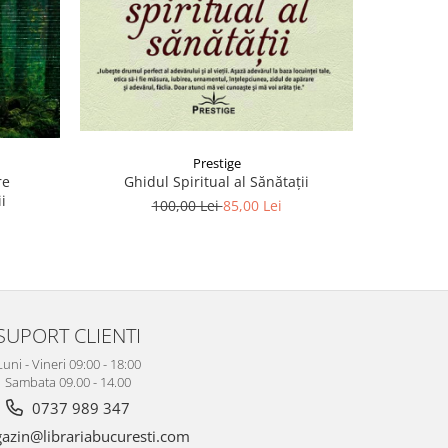
Prestige
re
Ghidul Spiritual al Sănătații
i
100,00 Lei
85,00 Lei
SUPORT CLIENTI
Luni - Vineri 09:00 - 18:00
Sambata 09.00 - 14.00
0737 989 347
zin@librariabucuresti.com