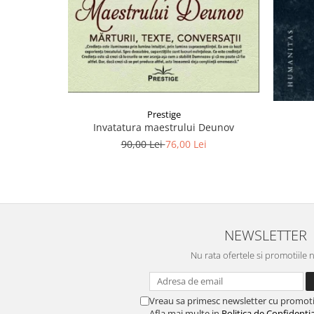
Prestige
Invatatura maestrului Deunov
90,00 Lei
76,00 Lei
NEWSLETTER
Nu rata ofertele si promotiile 
Vreau sa primesc newsletter cu promoti
Afla mai multe in
Politica de Confidentia