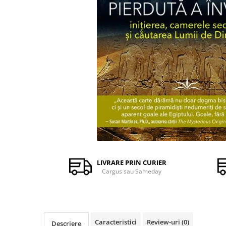
Istorie și Conspirații
Manuale și Dicționare
Medicină și Sănătate
Practic. Casă și Grădina
Psihologie
Religie
Spiritualitate
Știință și Tehnologie
Științe Politice
Științe Sociale si Umaniste
LIVRARE PRIN CURIER
Cargus sau Sameday
Caracteristici
Review-uri
(0)
Descriere