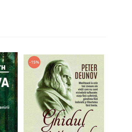
-15%
-16%