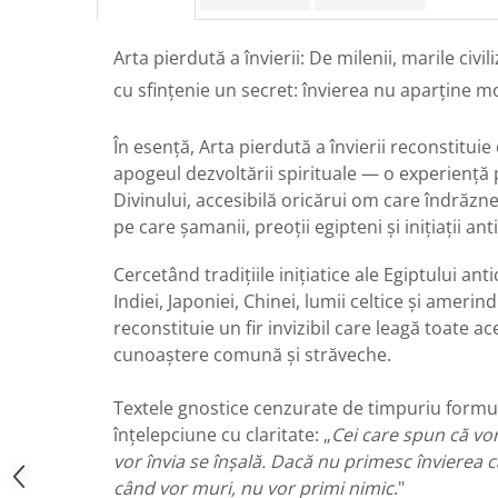
Arta pierdută a învierii: De milenii, marile civil
cu sfințenie un secret: învierea nu aparține morț
În esență, Arta pierdută a învierii reconstitu
apogeul dezvoltării spirituale — o experiență 
Divinului, accesibilă oricărui om care îndrăz
pe care șamanii, preoții egipteni și inițiații ant
Cercetând tradițiile inițiatice ale Egiptului antic
Indiei, Japoniei, Chinei, lumii celtice și amerin
reconstituie un fir invizibil care leagă toate ac
cunoaștere comună și străveche.
Textele gnostice cenzurate de timpuriu formu
înțelepciune cu claritate: „
Cei care spun că vor
vor învia se înșală. Dacă nu primesc învierea câ
când vor muri, nu vor primi nimic
."