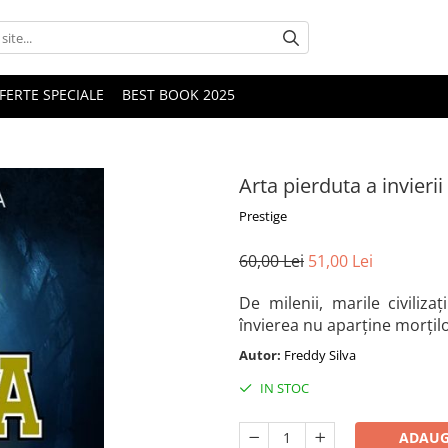
FERTE SPECIALE
BEST BOOK 2025
Arta pierduta a invierii
Prestige
60,00 Lei
51,00 Lei
De milenii, marile civiliza
învierea nu aparține morților,
Autor:
Freddy Silva
IN STOC
ADAUG